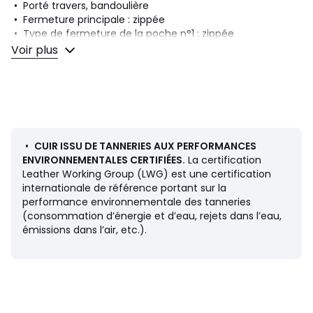
• Porté travers, bandoulière
• Fermeture principale : zippée
• Type de fermeture de la poche n°1 : zippée
• Dimensions : 20 x 14 x 5,5 cm
Voir plus
Composition et Entretien
• Matière principale : 100% cuir
• Doublure : 100% coton
• Pour l'entretien, merci de vous référer aux indications
figurant sur l'étiquette du produit
•
CUIR ISSU DE TANNERIES AUX PERFORMANCES
ENVIRONNEMENTALES CERTIFIÉES.
La certification
Leather Working Group (LWG) est une certification
Couleurs
Noir, Gold, Cognac
internationale de référence portant sur la
Tailles
Taille unique
performance environnementale des tanneries
(consommation d’énergie et d’eau, rejets dans l’eau,
émissions dans l’air, etc.).