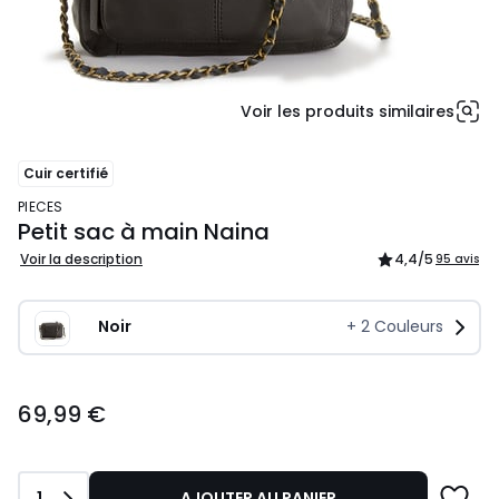
Voir les produits similaires
Cuir certifié
PIECES
Petit sac à main Naina
Voir la description
4,4
/5
95 avis
Noir
+
2
Couleurs
69,99
69,99 €
€.
Quantité
1
AJOUTER AU PANIER