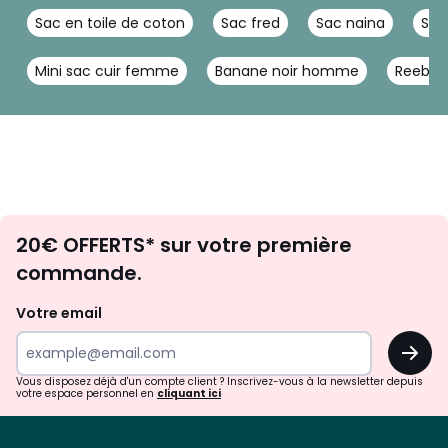
Sac en toile de coton
Sac fred
Sac naina
Sac
Mini sac cuir femme
Banane noir homme
Reebok
Envie
20€ OFFERTS* sur votre première
d'inspirations
commande.
et
de
Votre email
surprises?
OK
!
Vous disposez déjà d'un compte client ? Inscrivez-vous à la newsletter depuis
votre espace personnel en
cliquant ici