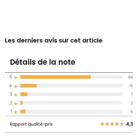
Les derniers avis sur cet article
4,4
Détails de la note
95 avis
de moyenne
5
66
obtenue sur
4
15
l'ensemble des
pays
3
7
2
2
Avis 100% certifiés,
1
5
La Redoute s'engage
Rapport
5
66
4,3
Rapport qualité-prix
4,3
qualité-prix
4
15
3
7