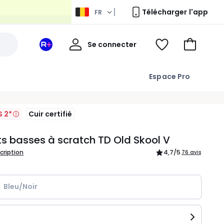
Télécharger l'app
FR
Mon
Se connecter
Mon
Voir
Aller
compte
espace
ma
au
La
wishlist
panier
Espace Pro
Redoute
+
S 2*
Cuir certifié
s basses à scratch TD Old Skool V
scription
4,7
/5
76 avis
Bleu/Noir