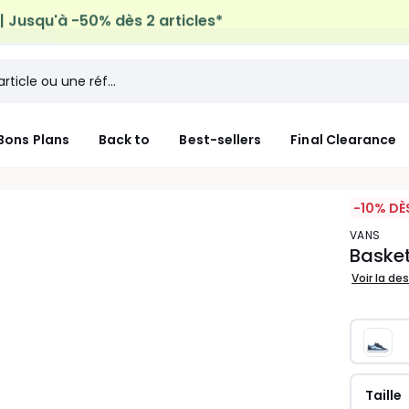
micile offerte*
sur tous vos achats Mode & Maison
Bons Plans
Back to
Best-sellers
Final Clearance
-10% DÈ
VANS
Basket
Voir la de
Taille