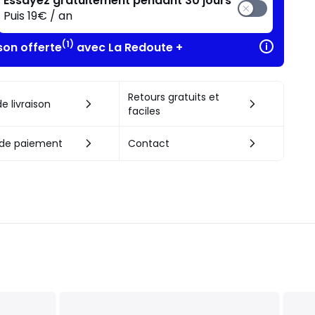
Essayez gratuitement pendant 30 jours
Puis 19€ / an
(1)
son offerte
avec La Redoute +
Retours gratuits et
e livraison
faciles
de paiement
Contact