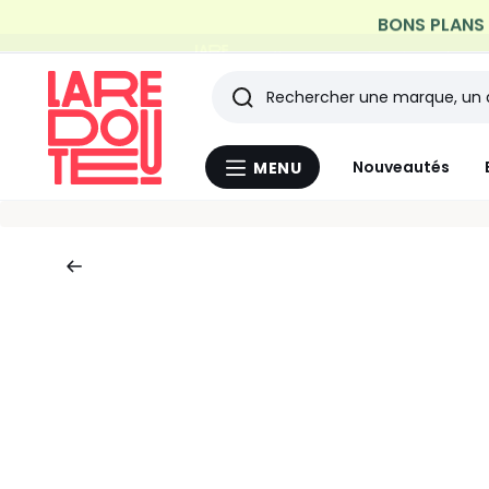
Profitez de la livraison à do
Rechercher
Les
Nouveautés
MENU
Menu
derniers
La
Redoute
articles
consultés