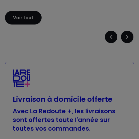
Sloggi
Adidas
Voir tout
Précédent
Suiva
-
-
défiler
défile
à
à
gauche
droit
Livraison à domicile offerte
Avec La Redoute +, les livraisons
sont offertes toute l'année sur
toutes vos commandes.