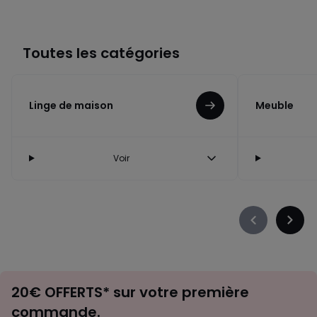
Toutes les catégories
Linge de maison
Meuble
Voir
Précédent
Suiva
-
-
défiler
défile
à
à
Envie
gauche
droit
20€ OFFERTS* sur votre première
d'inspirations
commande.
et