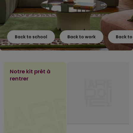
Back to school
Back to work
Back t
Notre kit prêt à
rentrer