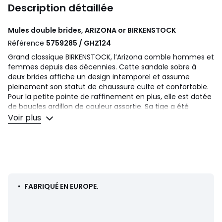
Description détaillée
Mules double brides, ARIZONA or
BIRKENSTOCK
Référence
5759285 / GHZ124
Grand classique BIRKENSTOCK, l’Arizona comble hommes et
femmes depuis des décennies. Cette sandale sobre à
deux brides affiche un design intemporel et assume
pleinement son statut de chaussure culte et confortable.
Pour la petite pointe de raffinement en plus, elle est dotée
de boucles ardillon de couleur assortie. Sa tige a été
confectionnée en Birko-Flor®, un matériau synthétique
Voir plus
doux.
Détails produit
• Mules
• Fermeture : A enfiler
• Bout rond
• Finition lisse
•
FABRIQUÉ EN EUROPE.
• Largeur étroite
Composition et Entretien