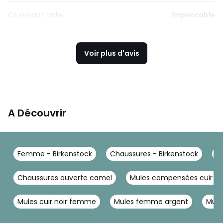
Ce produit taille
Impeccable
Voir plus d'avis
A Découvrir
Femme - Birkenstock
Chaussures - Birkenstock
M
Chaussures ouverte camel
Mules compensées cuir 
Mules cuir noir femme
Mules femme argent
Mule