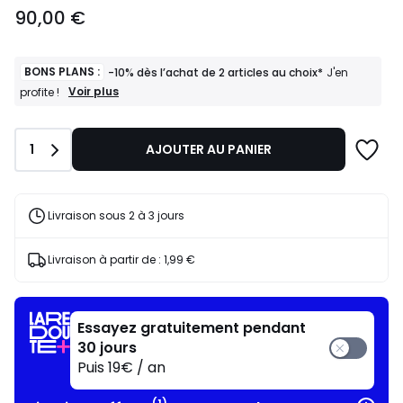
90,00
90,00 €
€.
BONS PLANS :
-10% dès l’achat de 2 articles au choix*
J'en
BONS
Voir plus
profite !
PLANS
:
-10%
Quantité
1
AJOUTER AU PANIER
dès
l’achat
de
2
articles
Livraison sous 2 à 3 jours
au
choix*
J'en
Livraison à partir de :
1,99 €
profite
!
Essayez gratuitement pendant
30 jours
Puis 19€ / an