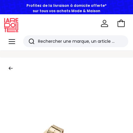
Profitez de la livraison à domicile offerte*
sur tous vos achats Mode & Maison
Aller
au
La
panie
Redoute
Menu
Rechercher
Les
derniers
articles
consultés