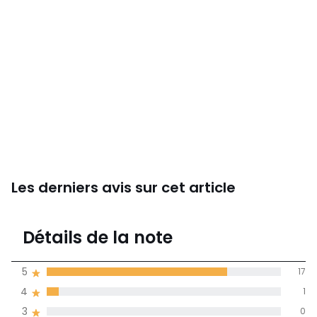
Les derniers avis sur cet article
4,2
Détails de la note
22 avis
de moyenne
5
17
obtenue sur
4
1
l'ensemble des
pays
3
0