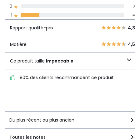
2
0
Avis 100% certifiés,
1
4
La Redoute s'engage
Rapport
5
17
4,3
Rapport qualité-prix
4,3
qualité-prix
4
1
3
0
Matière
4,5
Matière
4,5
2
0
Ce produit taille
1
4
Ce produit taille
Impeccable
Impeccable
80% des clients recommandent ce produit
80% des clients
recommandent ce produit
Voir le détail de la note
Du plus récent au plus ancien
Toutes les notes