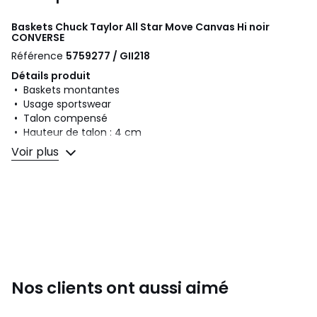
Baskets Chuck Taylor All Star Move Canvas Hi noir
CONVERSE
Référence
5759277 / GII218
Détails produit
• Baskets montantes
• Usage sportswear
• Talon compensé
• Hauteur de talon : 4 cm
• Fermeture : A lacets
Voir plus
• Finition lisse
Composition et Entretien
• Dessus/Tige : 100% textile
• Doublure : 100% textile
• Semelle intérieure : 100% textile
• Semelle extérieure : 100% caoutchouc
Nos clients ont aussi aimé
Couleurs
Noir
Tailles
36, 37, 38, 39, 39 1/2, 40, 41, 42