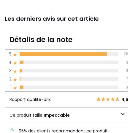
Les derniers avis sur cet article
4,7
Détails de la note
85 avis
de moyenne
5
76
obtenue sur
4
3
l'ensemble des
pays
3
2
2
1
Avis 100% certifiés,
1
3
La Redoute s'engage
Rapport
5
76
4,6
Rapport qualité-prix
4,6
qualité-prix
4
3
Ce produit taille
3
2
Ce produit taille
Impeccable
Impeccable
2
1
1
3
95% des clients recommandent ce produit
95% des clients