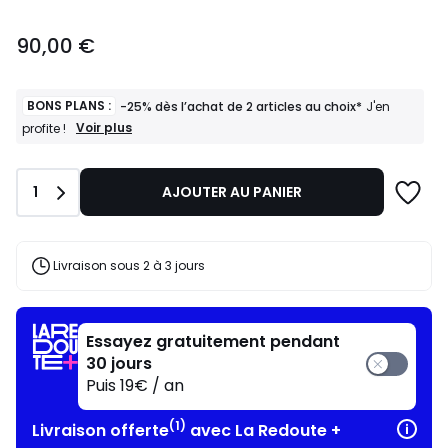
90,00
90,00 €
€.
BONS PLANS :
-25% dès l’achat de 2 articles au choix*
J'en
BONS
Voir plus
profite !
PLANS
:
-25%
Quantité
1
AJOUTER AU PANIER
dès
l’achat
de
2
articles
Livraison sous 2 à 3 jours
au
choix*
J'en
profite
Essayez gratuitement pendant
!
30 jours
Puis 19€ / an
(1)
Livraison offerte
avec La Redoute +