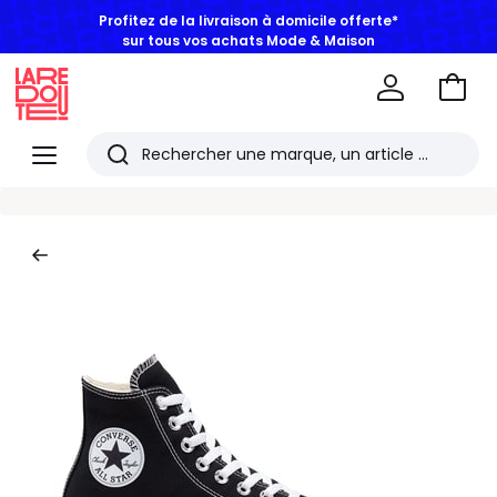
Profitez de la livraison à domicile offerte*
sur tous vos achats Mode & Maison
Aller
au
La
panie
Redoute
Menu
Rechercher
Les
derniers
articles
consultés