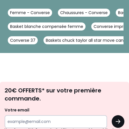
Femme - Converse
Chaussures - Converse
Baske
Basket blanche compensée femme
Converse imprim
Converse 37
Baskets chuck taylor all star move canvas
Envie
20€ OFFERTS* sur votre première
d'inspirations
commande.
et
de
Votre email
surprises?
OK
!