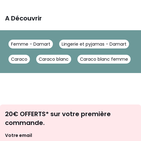
A Découvrir
Femme - Damart
Lingerie et pyjamas - Damart
L
Caraco
Caraco blanc
Caraco blanc femme
Envie
20€ OFFERTS* sur votre première
d'inspirations
commande.
et
de
Votre email