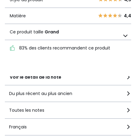
Style du
4,5
2
2
produit
1
0
Matière
4,4
Matière
4,4
Ce produit taille
Grand
Ce produit taille
Grand
83% des clients recommandent ce produit
83% des clients
recommandent ce produit
Voir le détail de la note
Du plus récent au plus ancien
Toutes les notes
Français