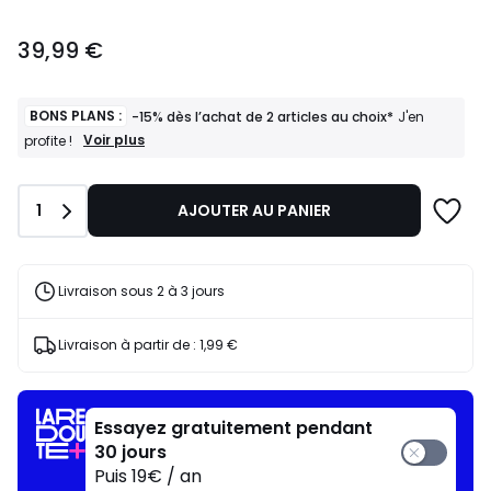
39,99
39,99 €
€.
BONS PLANS :
-15% dès l’achat de 2 articles au choix*
J'en
BONS
Voir plus
profite !
PLANS
:
-15%
Quantité
1
AJOUTER AU PANIER
dès
l’achat
de
2
articles
Livraison sous 2 à 3 jours
au
choix*
J'en
Livraison à partir de :
1,99 €
profite
!
Essayez gratuitement pendant
30 jours
Puis 19€ / an