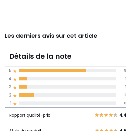
Les derniers avis sur cet article
4,3
Détails de la note
13 avis
de moyenne
5
9
obtenue sur
4
1
l'ensemble des
pays
3
1
2
2
Avis 100% certifiés,
1
0
La Redoute s'engage
Rapport
5
9
4,4
Rapport qualité-prix
4,4
qualité-prix
4
1
3
1
Style du produit
4,5