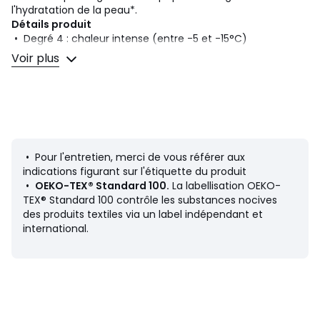
l'hydratation de la peau*.
Détails produit
• Degré 4 : chaleur intense (entre -5 et -15°C)
• Innovation : préserve l'hydratation de la peau* (*+9%
Voir plus
d'hydratation après 4h de porté ! Test effectué sur 11
personnes. Valeur moyenne mesurée sur la couche
superficielle de la peau après 4h de porté)
• Microfibre fine et très douce avec intérieur gratté chaud
• Il comporte un intérieur gratté doux et chaud et un dos
rallongé pour mieux couvrir les reins
• En fibres Thermolactyl, il protège efficacement du froid
• Pour l'entretien, merci de vous référer aux
• En microfibre stretch effet seconde peau, il est fin. Il se
indications figurant sur l'étiquette du produit
porte dessus ou dessous comme sous-vêtement et vous
•
OEKO-TEX® Standard 100.
La labellisation OEKO-
procure une chaleur intense
TEX® Standard 100 contrôle les substances nocives
• Biais rapporté à l'encolure
des produits textiles via un label indépendant et
• Longueur du T-shirt femme : 67 cm environ
international.
Composition et Entretien
• 83% acrylique, 13% modal, 4% élasthanne