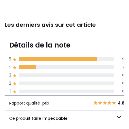
Les derniers avis sur cet article
4,8
Détails de la note
11 avis
de moyenne
5
9
obtenue sur
4
2
l'ensemble des
pays
3
0
2
0
Avis 100% certifiés,
1
0
La Redoute s'engage
Rapport
5
9
4,8
Rapport qualité-prix
4,8
qualité-prix
4
2
Ce produit taille
3
0
Ce produit taille
Impeccable
Impeccable
2
0