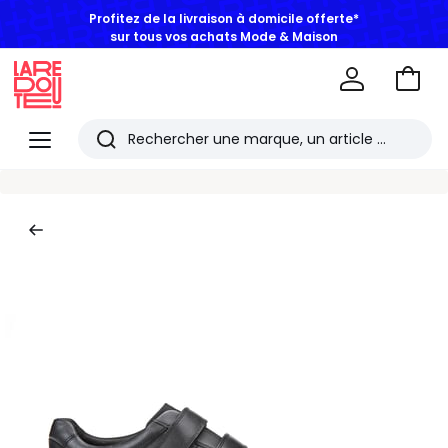
Profitez de la livraison à domicile offerte*
sur tous vos achats Mode & Maison
Aller
au
La
panie
Redoute
Menu
Rechercher
Les
derniers
articles
consultés