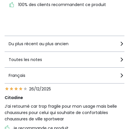
1
0
100% des clients recommandent ce produit
100% des clients
recommandent ce produit
Voir le détail de la note
Du plus récent au plus ancien
Toutes les notes
Français
26/12/2025
Citadine
J’ai retourné car trop fragile pour mon usage mais belle
chaussures pour celui qui souhaite de confortables
chaussures de ville sportwear
Je recommande ce produit