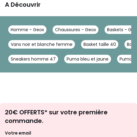
A Découvrir
Homme - Geox
Chaussures - Geox
Baskets - Geo
Vans noir et blanche femme
Basket taille 40
Bask
Sneakers homme 47
Puma bleu et jaune
Puma cl
Envie
20€ OFFERTS* sur votre première
d'inspirations
commande.
et
de
Votre email