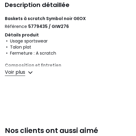
Description détaillée
Baskets à scratch Symbol noir
GEOX
Référence
5779435 / GIW276
Détails produit
• Usage sportswear
• Talon plat
• Fermeture : A scratch
Composition et Entretien
• Dessus/Tige : 95% cuir, 5% textile
Voir plus
• Doublure : 65% polyester, 35% autres matériaux
• Semelle intérieure : 50% autres matériaux, 50% cuir
• Semelle extérieure : 100% caoutchouc
Couleurs
Noir
Tailles
40, 41, 42, 43, 44, 45, 46
Nos clients ont aussi aimé