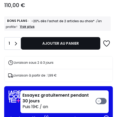
110,00
110,00 €
€.
BONS PLANS :
-20% dès l’achat de 2 articles au choix*
J'en
BONS
Voir plus
profite !
PLANS
:
-20%
Quantité
1
AJOUTER AU PANIER
dès
l’achat
de
2
articles
Livraison sous 2 à 3 jours
au
choix*
J'en
Livraison à partir de :
1,99 €
profite
!
Essayez gratuitement pendant
30 jours
Puis 19€ / an