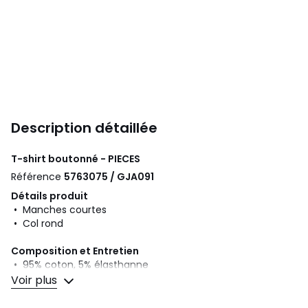
Description détaillée
T-shirt boutonné - PIECES
Référence
5763075 / GJA091
Détails produit
• Manches courtes
• Col rond
Composition et Entretien
• 95% coton, 5% élasthanne
• Pour l'entretien, merci de vous référer aux indications
Voir plus
figurant sur l'étiquette du produit