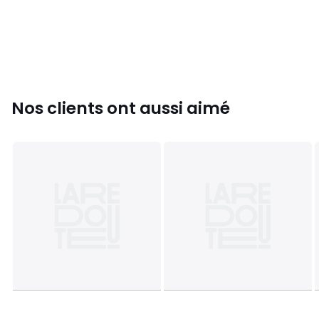
•
COTON ISSU DE L'AGRICULTURE
BIOLOGIQUE.
L’agriculture biologique exclut tous produits
chimiques, pesticides, insecticides et OGM. Une production
dont l’impact sur la biodiversité est réduit.
Couleurs
Blanc, Noir
Tailles
XS, S, M, L, XL
Nos clients ont aussi aimé