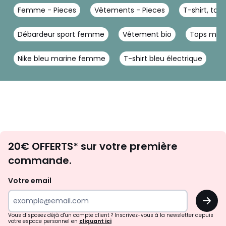
Femme - Pieces
Vêtements - Pieces
T-shirt, top
Débardeur sport femme
Vêtement bio
Tops man
Nike bleu marine femme
T-shirt bleu électrique
T
Envie
20€ OFFERTS* sur votre première
d'inspirations
commande.
et
de
Votre email
surprises?
OK
!
Vous disposez déjà d'un compte client ? Inscrivez-vous à la newsletter depuis
votre espace personnel en
cliquant ici