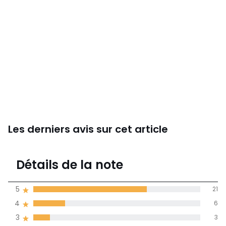
Les derniers avis sur cet article
4,5
Détails de la note
31 avis
de moyenne
5
21
obtenue sur
4
6
l'ensemble des
pays
3
3