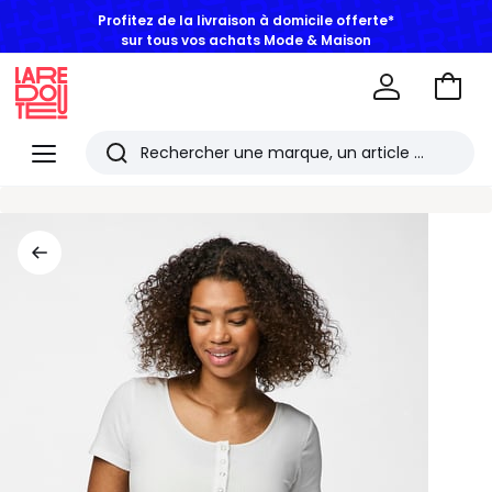
Profitez de la livraison à domicile offerte*
sur tous vos achats Mode & Maison
Aller
au
La
panie
Redoute
Menu
Rechercher
Les
derniers
articles
consultés