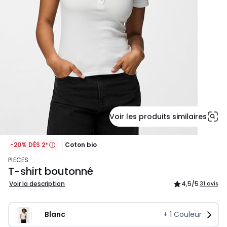
Voir les produits similaires
-20% DÈS 2*
Coton bio
PIECES
T-shirt boutonné
Voir la description
4,5
/5
31 avis
Blanc
+
1
Couleur