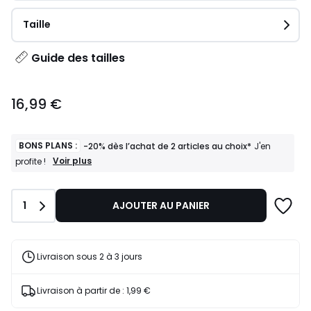
Taille
Guide des tailles
16,99
16,99 €
€.
BONS PLANS :
-20% dès l’achat de 2 articles au choix*
J'en
BONS
Voir plus
profite !
PLANS
:
-20%
Quantité
1
AJOUTER AU PANIER
dès
l’achat
de
2
articles
Livraison sous 2 à 3 jours
au
choix*
J'en
Livraison à partir de :
1,99 €
profite