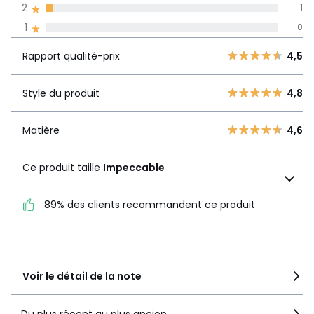
2
1
Avis 100% certifiés,
1
0
La Redoute s'engage
Rapport
5
21
4,5
Rapport qualité-prix
4,5
qualité-prix
4
6
3
3
Style du produit
4,8
Style du
4,8
2
1
produit
1
0
Matière
4,6
Matière
4,6
Ce produit taille
Impeccable
Ce produit taille
Impeccable
89% des clients recommandent ce produit
89% des clients
recommandent ce produit
Voir le détail de la note
Du plus récent au plus ancien