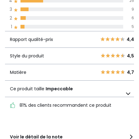
4
25
l'ensemble des
pays
3
9
2
6
Avis 100% certifiés,
1
5
La Redoute s'engage
Rapport
5
68
4,4
Rapport qualité-prix
4,4
qualité-prix
4
25
3
9
Style du produit
4,5
Style du
4,5
2
6
produit
1
5
Matière
4,7
Matière
4,7
Ce produit taille
Impeccable
Ce produit taille
Impeccable
81% des clients recommandent ce produit
81% des clients
recommandent ce produit
Voir le détail de la note