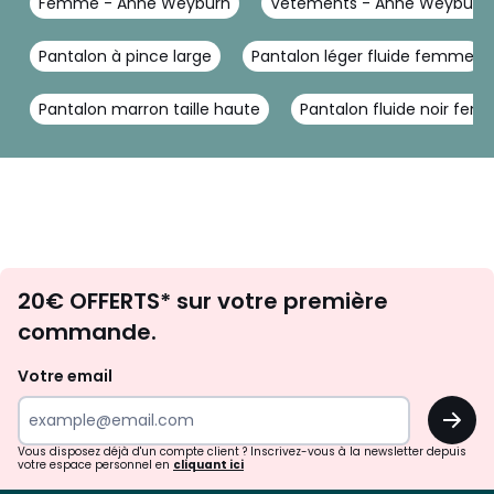
Femme - Anne Weyburn
Vêtements - Anne Weyburn
Pantalon à pince large
Pantalon léger fluide femme
Pantalon marron taille haute
Pantalon fluide noir fe
Envie
20€ OFFERTS* sur votre première
d'inspirations
commande.
et
de
Votre email
surprises?
OK
!
Vous disposez déjà d'un compte client ? Inscrivez-vous à la newsletter depuis
votre espace personnel en
cliquant ici