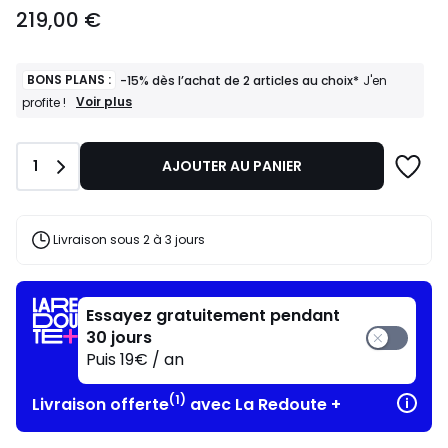
219,00
219,00 €
€.
BONS PLANS :
-15% dès l’achat de 2 articles au choix*
J'en
BONS
Voir plus
profite !
PLANS
:
-15%
Quantité
1
AJOUTER AU PANIER
dès
l’achat
de
2
articles
Livraison sous 2 à 3 jours
au
choix*
J'en
profite
Essayez gratuitement pendant
!
30 jours
Puis 19€ / an
(1)
Livraison offerte
avec La Redoute +