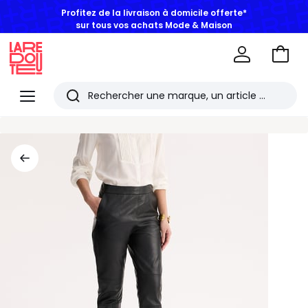
Profitez de la livraison à domicile offerte*
sur tous vos achats Mode & Maison
Aller
au
La
panie
Redoute
Menu
Rechercher
Les
derniers
articles
consultés