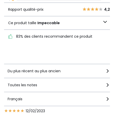
La Redoute s'engage
Rapport
5
3
4,2
Rapport qualité-prix
4,2
qualité-prix
4
2
Ce produit taille
3
1
Ce produit taille
Impeccable
Impeccable
2
0
1
0
83% des clients recommandent ce produit
83% des clients
recommandent ce produit
Voir le détail de la note
Du plus récent au plus ancien
Toutes les notes
Français
12/02/2023