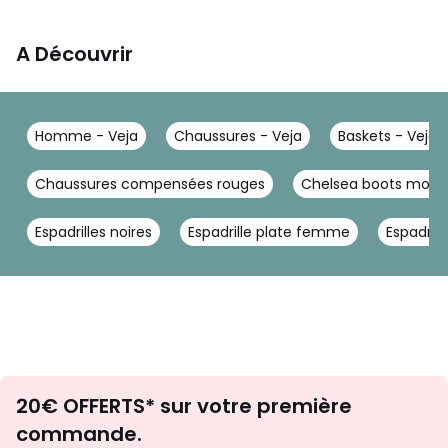
A Découvrir
Homme - Veja
Chaussures - Veja
Baskets - Veja
Chaussures compensées rouges
Chelsea boots mont
Espadrilles noires
Espadrille plate femme
Espadril
Envie
20€ OFFERTS* sur votre première
d'inspirations
commande.
et