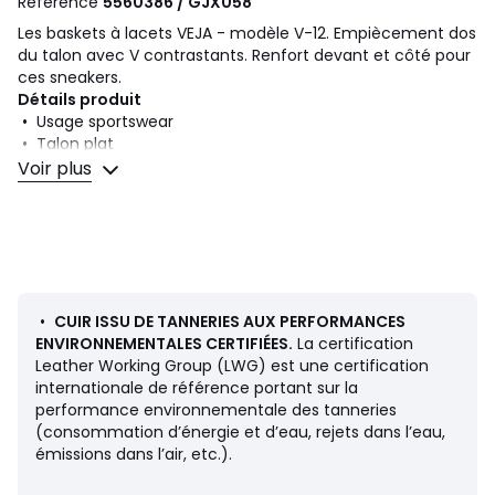
Référence
5560386 / GJX058
Les baskets à lacets VEJA - modèle V-12. Empiècement dos
du talon avec V contrastants. Renfort devant et côté pour
ces sneakers.
Détails produit
• Usage sportswear
• Talon plat
• Fermeture : A lacets
Voir plus
Composition et Entretien
• Dessus/Tige : 100% cuir
• Secondaire : 100% cuir
• Semelle intérieure : 50% eva, 50% coton
• Semelle extérieure : 100% caoutchouc
•
CUIR ISSU DE TANNERIES AUX PERFORMANCES
ENVIRONNEMENTALES CERTIFIÉES.
La certification
Couleurs
Blanc
Leather Working Group (LWG) est une certification
Tailles
36, 37, 38, 39, 40, 41, 42, 43, 44, 45, 46
internationale de référence portant sur la
performance environnementale des tanneries
(consommation d’énergie et d’eau, rejets dans l’eau,
émissions dans l’air, etc.).