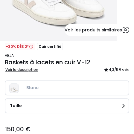
Voir les produits similaires
-30% DÈS 2*
Cuir certifié
VEJA
Baskets à lacets en cuir V-12
Voir la description
4,3
/5
6 avis
Blanc
Taille
150,00
150,00 €
€.