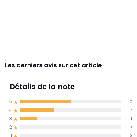
Les derniers avis sur cet article
4,3
Détails de la note
6 avis
de moyenne
5
3
obtenue sur
4
2
l'ensemble des
pays
3
1
2
0
Avis 100% certifiés,
1
0