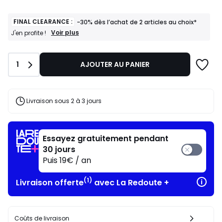
FINAL CLEARANCE :
-30% dès l’achat de 2 articles au choix*
FINAL
Voir plus
J'en profite !
CLEARANCE
:
-30%
Quantité
1
AJOUTER AU PANIER
dès
l’achat
de
2
articles
Livraison sous 2 à 3 jours
au
choix*
J'en
profite
Essayez gratuitement pendant
!
30 jours
Puis 19€ / an
(1)
Livraison offerte
avec La Redoute +
Coûts de livraison