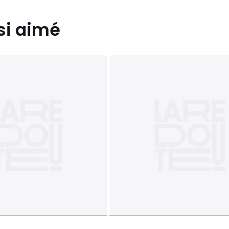
si aimé