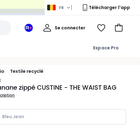
Télécharger l'app
FR
Mon
Se connecter
Mon
Voir
Aller
compte
espace
ma
au
La
wishlist
panier
Espace Pro
Redoute
+
io
Textile recyclé
E
anane zippé CUSTINE - THE WAIST BAG
scription
Bleu Jean
ité