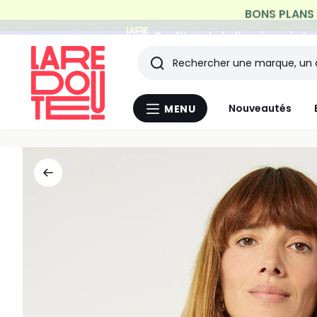
Profitez de la livraison à do
Rechercher
Les
Nouveautés
MENU
Menu
derniers
La
Redoute
articles
consultés