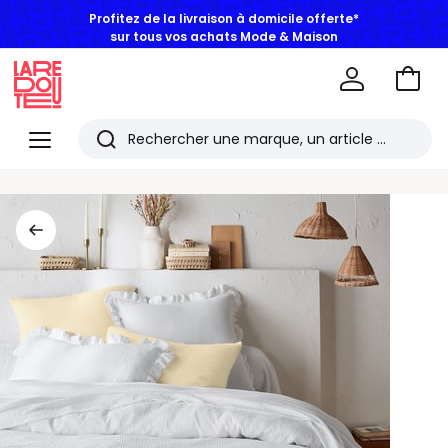
sur tous vos achats Mode & Maison
Aller
au
La
panie
Redoute
Menu
Rechercher
Les
derniers
articles
consultés