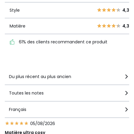
3
27
Style
4,3
Style
4,3
2
16
1
52
Matière
4,3
Matière
4,3
61% des clients
61% des clients recommandent ce produit
recommandent ce produit
Voir le détail de la note
Du plus récent au plus ancien
Toutes les notes
Français
05/08/2026
Matière ultra cosy