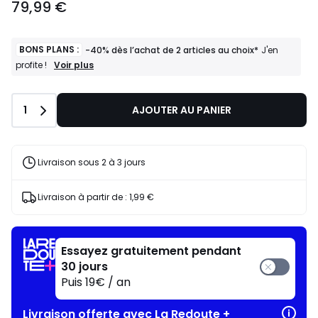
79,99 €
BONS PLANS :
-40% dès l’achat de 2 articles au choix*
J'en
BONS
Voir plus
profite !
PLANS
:
-40%
Quantité
1
AJOUTER AU PANIER
dès
l’achat
de
2
articles
Livraison sous 2 à 3 jours
au
choix*
J'en
Livraison à partir de :
1,99 €
profite
!
Essayez gratuitement pendant
30 jours
Puis 19€ / an
Livraison offerte avec La Redoute +