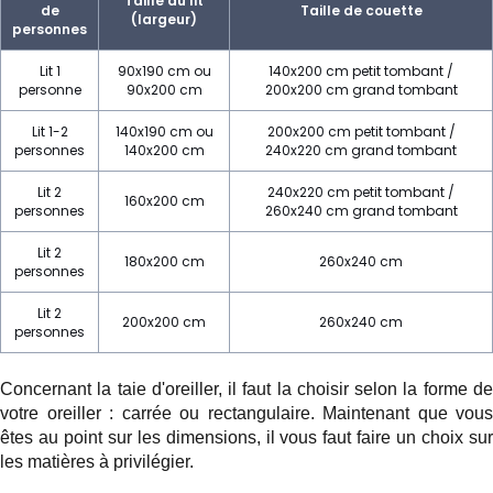
Taille du lit
de
Taille de couette
(largeur)
personnes
Lit 1
90x190 cm ou
140x200 cm petit tombant /
personne
90x200 cm
200x200 cm grand tombant
Lit 1-2
140x190 cm ou
200x200 cm petit tombant /
personnes
140x200 cm
240x220 cm grand tombant
Lit 2
240x220 cm petit tombant /
160x200 cm
personnes
260x240 cm grand tombant
Lit 2
180x200 cm
260x240 cm
personnes
Lit 2
200x200 cm
260x240 cm
personnes
Concernant la taie d'oreiller, il faut la choisir selon la forme de
votre
oreiller
: carrée ou rectangulaire. Maintenant que vous
êtes au point sur les dimensions, il vous faut faire un choix sur
les matières à privilégier.