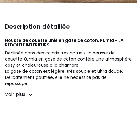
Description détaillée
Housse de couette unie en gaze de coton, Kumla - LA
REDOUTE INTERIEURS
Déclinée dans des coloris très actuels, la housse de
couette Kumla en gaze de coton confère une atmosphère
cosy et chaleureuse à la chambre.
La gaze de coton est légère, très souple et ultra douce.
Délicatement gaufrée, elle ne nécessite pas de
repassage.
Voir plus
Description
• 100% coton, 150 g/m2
• Gaze de coton
• Base droite boutonnée
• Fabriquée au Portugal
Entretien