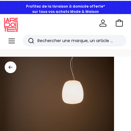
Profitez de la livraison à domicile offerte*
sur tous vos achats Mode & Maison
Aller
au
La
panie
Redoute
Menu
Rechercher
Les
derniers
articles
consultés