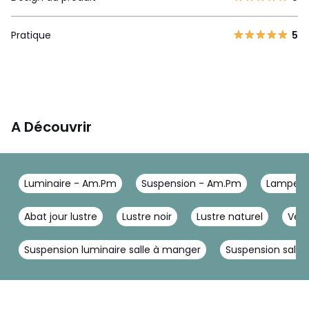
Pratique
5
A Découvrir
Luminaire - Am.Pm
Suspension - Am.Pm
Lampe r
Abat jour lustre
Lustre noir
Lustre naturel
Verr
Suspension luminaire salle à manger
Suspension salle