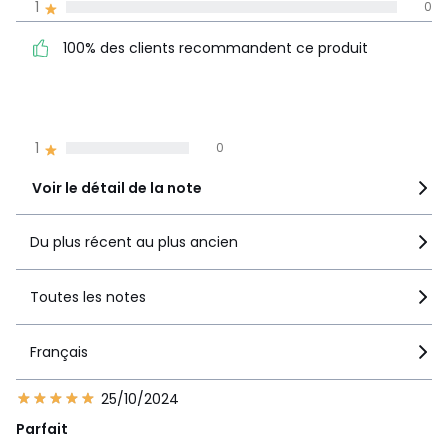
1
0
La Redoute s'engage
100% des clients
5
5
100% des clients recommandent ce produit
recommandent ce produit
4
0
3
0
2
0
1
0
Voir le détail de la note
Du plus récent au plus ancien
Toutes les notes
Français
25/10/2024
Parfait