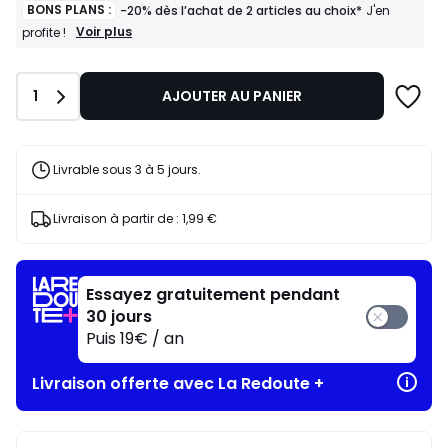
BONS PLANS :
-20% dès l’achat de 2 articles au choix*
J'en
BONS
Voir plus
profite !
PLANS
:
-20%
Quantité
1
AJOUTER AU PANIER
dès
l’achat
de
2
articles
Livrable sous 3 à 5 jours.
au
choix*
J'en
Livraison à partir de :
1,99 €
profite
!
Essayez gratuitement pendant
30 jours
Puis 19€ / an
Livraison offerte avec La Redoute +