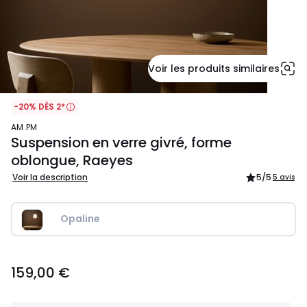
Voir les produits similaires
-20% DÈS 2*
AM.PM
Suspension en verre givré, forme
oblongue, Raeyes
Voir la description
5
/5
5 avis
Opaline
159,00
159,00 €
€.