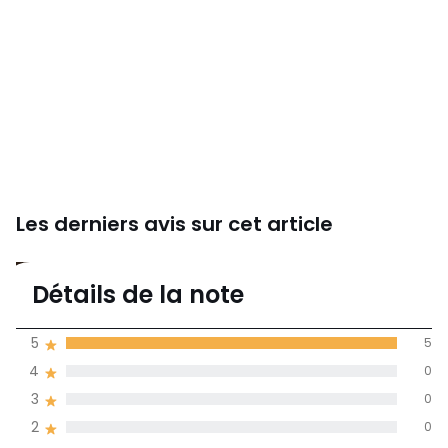
Les derniers avis sur cet article
5
Détails de la note
5 avis
de moyenne
5
5
obtenue sur
4
0
l'ensemble des
pays
3
0
2
0
Avis 100% certifiés,