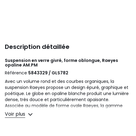
Description détaillée
Suspension en verre givré, forme oblongue, Raeyes
opaline
AM.PM
Référence
5843329 / GLS782
Avec un volume rond et des courbes organiques, la
suspension Raeyes propose un design épuré, graphique et
poétique. Le globe en opaline blanche produit une lumière
dense, très douce et particulièrement apaisante.
Associée au modèle de forme ovale Raeyes, la gamme
permet de créer une accumulation graphique.
Voir plus
Description
• Globe en opaline blanche
• Platine en fer finition nickel satiné avec système de