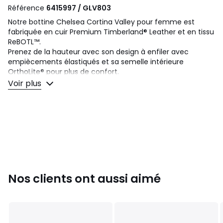
Référence
6415997 / GLV803
Notre bottine Chelsea Cortina Valley pour femme est
fabriquée en cuir Premium Timberland® Leather et en tissu
ReBOTL™.
Prenez de la hauteur avec son design à enfiler avec
empiècements élastiqués et sa semelle intérieure
OrthoLite® pour plus de confort.
Une semelle intermédiaire GreenStride™, conçue à partir
Voir plus
d’un mélange d’EVA dérivé d’au moins 65 % de matériaux
renouvelables comme la canne à sucre et le caoutchouc
provenant d’arbres.
Détails produit
• Talon plat
• Fermeture : A enfiler
• Bout rond
Nos clients ont aussi aimé
Composition et Entretien
• Dessus/Tige : 100% cuir
• Doublure : 100% autres matériaux
• Semelle intérieure : 100% synthétique
• Semelle extérieure : 100% caoutchouc