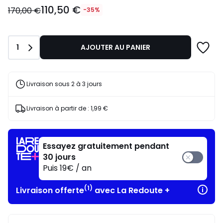
110,50
110,50 €
€
170,00 €
-35%
au
lieu
de
Quantité
1
AJOUTER AU PANIER
170,00
€
35%
de
Livraison sous 2 à 3 jours
réduction
appliquée.
Livraison à partir de :
1,99 €
Essayez gratuitement pendant
30 jours
Puis 19€ / an
(1)
Livraison offerte
avec La Redoute +