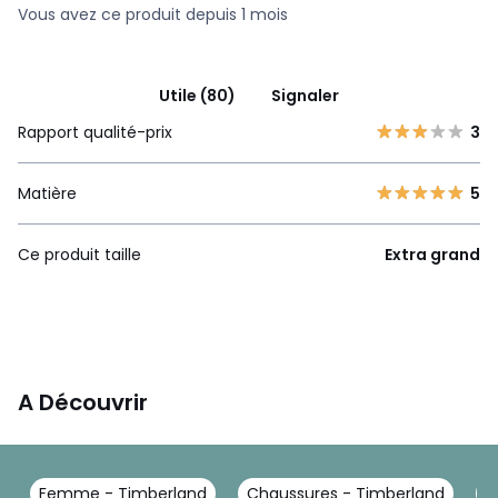
Vous avez ce produit depuis 1 mois
Utile (80)
Signaler
Rapport qualité-prix
3
Matière
5
Ce produit taille
Extra grand
A Découvrir
Femme - Timberland
Chaussures - Timberland
B