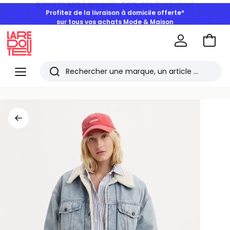
Profitez de la livraison à domicile offerte*
sur tous vos achats Mode & Maison
Aller
au
La
panie
Redoute
Menu
Rechercher
Les
derniers
articles
consultés