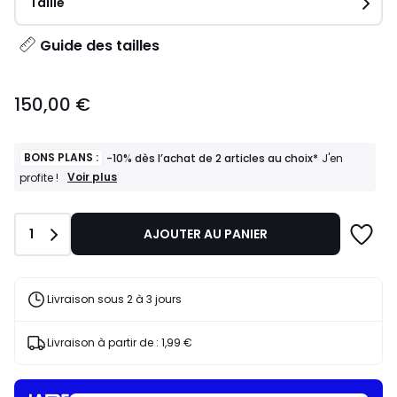
Taille
Guide des tailles
150,00
150,00 €
€.
BONS PLANS :
-10% dès l’achat de 2 articles au choix*
J'en
BONS
Voir plus
profite !
PLANS
:
-10%
Quantité
1
AJOUTER AU PANIER
dès
l’achat
de
2
articles
Livraison sous 2 à 3 jours
au
choix*
J'en
Livraison à partir de :
1,99 €
profite
!