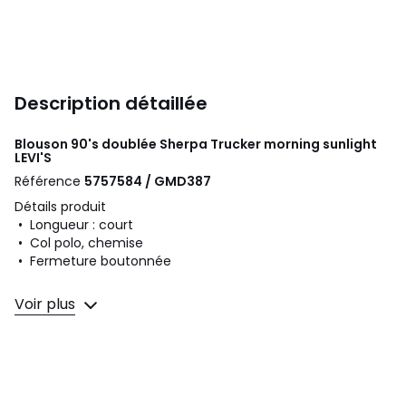
Description détaillée
Blouson 90's doublée Sherpa Trucker morning sunlight
LEVI'S
Référence
5757584 / GMD387
Détails produit
• Longueur : court
• Col polo, chemise
• Fermeture boutonnée
Composition et Entretien
Voir plus
• 100% coton
• Pour l'entretien, merci de vous référer aux indications
figurant sur l'étiquette du produit