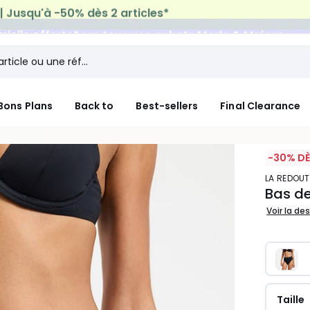
micile offerte*
sur tous vos achats Mode & Maison
Bons Plans
Back to
Best-sellers
Final Clearance
-30% DÈ
LA REDOU
Bas de
Voir la de
Taille