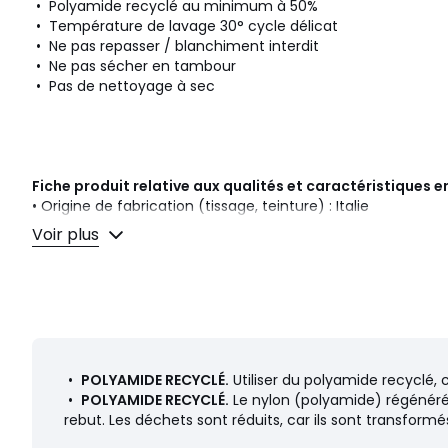
• Polyamide recyclé au minimum à 50%
• Température de lavage 30° cycle délicat
• Ne pas repasser / blanchiment interdit
• Ne pas sécher en tambour
• Pas de nettoyage à sec
Fiche produit relative aux qualités et caractéristiques
• Origine de fabrication (tissage, teinture) : Italie
• Confection : Albanie
Voir plus
• Rejette des microfibres plastiques dans l'environnement l
Dernière mise à jour des informations : 11/03/2026
Couleurs
Noir
Tailles
36 FR - 34 EU, 38 FR - 36 EU, 40 FR - 38 EU, 42 FR - 
EU, 48 FR - 46 EU, 50 FR - 48 EU
•
POLYAMIDE RECYCLÉ.
Utiliser du polyamide recyclé, 
•
POLYAMIDE RECYCLÉ.
Le nylon (polyamide) régénéré 
rebut. Les déchets sont réduits, car ils sont transform