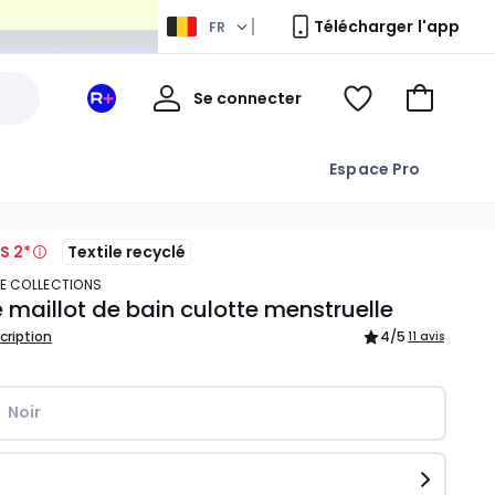
Télécharger l'app
FR
Mon
Se connecter
Mon
Voir
Aller
compte
espace
ma
au
La
wishlist
panier
Espace Pro
Redoute
+
S 2*
Textile recyclé
TE COLLECTIONS
 maillot de bain culotte menstruelle
scription
4
/5
11 avis
Noir