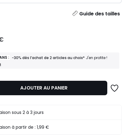
ité
Guide des tailles
 €
ANS :
-30% dès l’achat de 2 articles au choix*
J'en profite !
s
AJOUTER AU PANIER
raison sous 2 à 3 jours
raison à partir de :
1,99 €