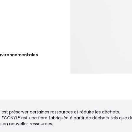
 environnementales
ors du lavage.
40 EU, 44 FR - 42 EU, 46 FR - 44
c'est préserver certaines ressources et réduire les déchets.
ECONYL® est une fibre fabriquée à partir de déchets tels que de
és en nouvelles ressources.