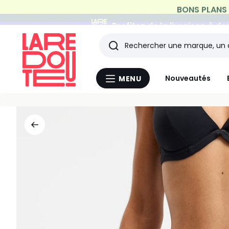
Profitez de la livraison à do
Rechercher
Les
Nouveautés
MENU
Menu
derniers
La
Redoute
articles
consultés