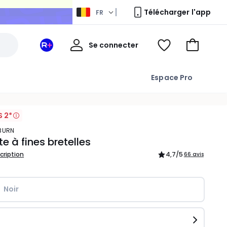
Télécharger l'app
FR
Mon
Se connecter
Mon
Voir
Aller
compte
espace
ma
au
La
wishlist
panier
Espace Pro
Redoute
+
S 2*
YBURN
te à fines bretelles
scription
4,7
/5
66 avis
Noir