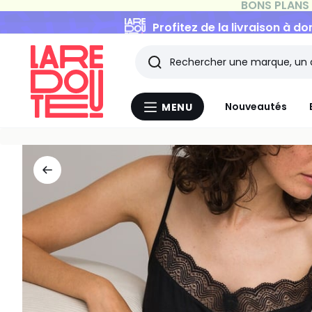
Profitez de la livraison à do
Rechercher
Les
Nouveautés
MENU
Menu
derniers
La
Redoute
articles
consultés