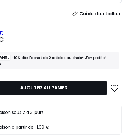
ité
Guide des tailles
 €
 €
z
ANS :
-10% dès l’achat de 2 articles au choix*
J'en profite !
mme
s
AJOUTER AU PANIER
raison sous 2 à 3 jours
raison à partir de :
1,99 €