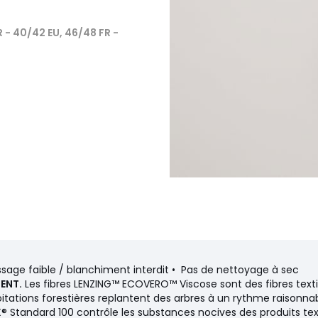
R - 40/42 EU, 46/48 FR -
age faible / blanchiment interdit • Pas de nettoyage à sec
ENT.
Les fibres LENZING™ ECOVERO™ Viscose sont des fibres textil
tations forestières replantent des arbres à un rythme raisonnab
® Standard 100 contrôle les substances nocives des produits text