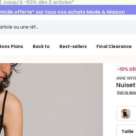
micile offerte*
sur tous vos achats Mode & Maison
Bons Plans
Back to
Best-sellers
Final Clearance
-10% DÈ
ANNE WE
Nuiset
Voir la de
Taille