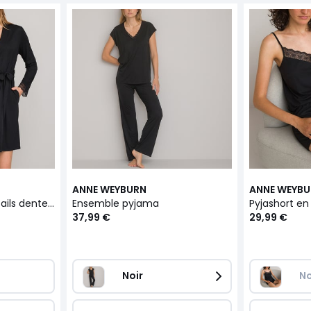
ANNE WEYBURN
ANNE WEYB
Kimono en maille, détails dentelle
Ensemble pyjama
Pyjashort en
37,99 €
29,99 €
Noir
No