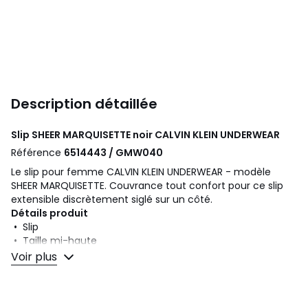
Description détaillée
Slip SHEER MARQUISETTE noir
CALVIN KLEIN UNDERWEAR
Référence
6514443 / GMW040
Le slip pour femme CALVIN KLEIN UNDERWEAR - modèle
SHEER MARQUISETTE. Couvrance tout confort pour ce slip
extensible discrètement siglé sur un côté.
Détails produit
• Slip
• Taille mi-haute
Voir plus
Composition et Entretien
• 72% polyamide, 28% élasthanne
• Pour l'entretien, merci de vous référer aux indications