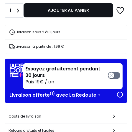
lieu
de
Quantité
1
AJOUTER AU PANIER
27,90
€
25%
de
Livraison sous 2 à 3 jours
réduction
appliquée.
Livraison à partir de :
1,99 €
Essayez gratuitement pendant
30 jours
Puis 19€ / an
(1)
Livraison offerte
avec La Redoute +
Coûts de livraison
Retours gratuits et faciles