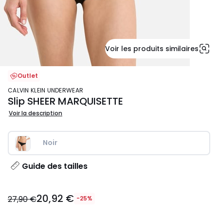
Voir les produits similaires
Outlet
CALVIN KLEIN UNDERWEAR
Slip SHEER MARQUISETTE
Voir la description
Noir
Guide des tailles
20,92
20,92 €
€
27,90 €
-25%
au