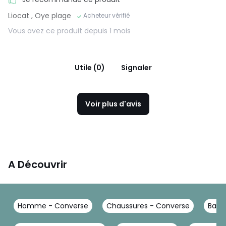
Liocat
, Oye plage
Acheteur vérifié
Vous avez ce produit depuis 1 mois
Utile (0)
Signaler
Voir plus d'avis
A Découvrir
Homme - Converse
Chaussures - Converse
Bask