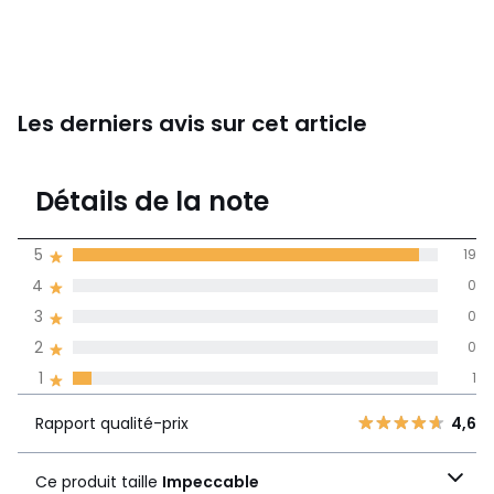
Les derniers avis sur cet article
4,8
Détails de la note
20 avis
de moyenne
5
19
obtenue sur
4
0
l'ensemble des
pays
3
0
2
0
Avis 100% certifiés,
1
1
La Redoute s'engage
Rapport
5
19
4,6
Rapport qualité-prix
4,6
qualité-prix
4
0
Ce produit taille
3
0
Ce produit taille
Impeccable
Impeccable