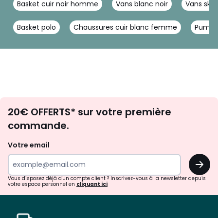
Basket cuir noir homme
Vans blanc noir
Vans sk8
Basket polo
Chaussures cuir blanc femme
Puma 
Envie
20€ OFFERTS* sur votre première
d'inspirations
commande.
et
de
Votre email
surprises?
OK
!
Vous disposez déjà d'un compte client ? Inscrivez-vous à la newsletter depuis
votre espace personnel en
cliquant ici