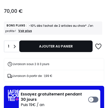
70,00
70,00 €
€.
BONS PLANS :
-10% dès l’achat de 2 articles au choix*
J'en
BONS
Voir plus
profite !
PLANS
:
-10%
Quantité
1
AJOUTER AU PANIER
dès
l’achat
de
2
articles
Livraison sous 2 à 3 jours
au
choix*
J'en
Livraison à partir de :
1,99 €
profite
!
Essayez gratuitement pendant
30 jours
Puis 19€ / an