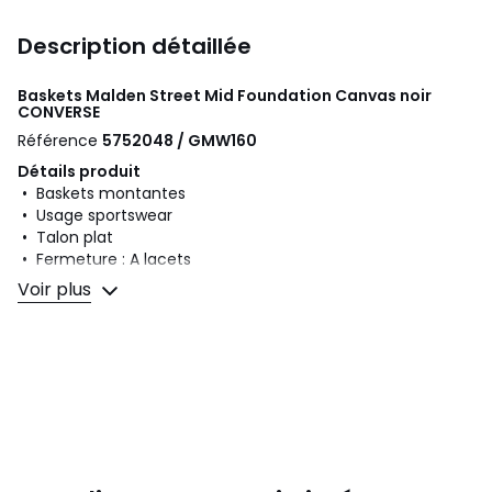
Description détaillée
Baskets Malden Street Mid Foundation Canvas noir
CONVERSE
Référence
5752048 / GMW160
Détails produit
• Baskets montantes
• Usage sportswear
• Talon plat
• Fermeture : A lacets
Voir plus
Composition et Entretien
• Dessus/Tige : 100% toile
• Doublure : 100% textile
• Semelle intérieure : 100% textile
• Semelle extérieure : 100% synthétique
Couleurs
Noir
Tailles
36, 37, 38, 39, 40, 41, 42, 43, 44, 45