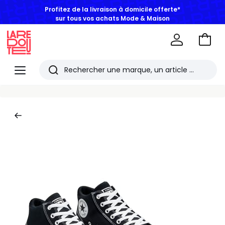
Profitez de la livraison à domicile offerte*
sur tous vos achats Mode & Maison
Aller
au
La
panie
Redoute
Menu
Rechercher
Les
derniers
articles
consultés