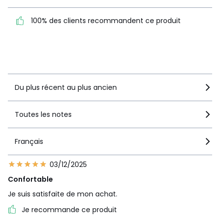
2
0
1
1
100% des clients recommandent ce produit
100% des clients
recommandent ce produit
Voir le détail de la note
Du plus récent au plus ancien
Toutes les notes
Français
03/12/2025
Confortable
Je suis satisfaite de mon achat.
Je recommande ce produit