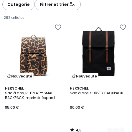
à
à
Catégorie
Filtrer et trier
gauche
droite
292 articles
Nouveauté
Nouveauté
4,3
HERSCHEL
2
HERSCHEL
/ 5
Sac à dos, RETREAT™ SMALL
Sac à dos, SURVEY BACKPACK
Couleurs
BACKPACK imprimé léopard
85,00
85,00 €
90,00 €
€.
4,3