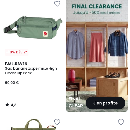
CLEARANCE
-10% DÈS 2*
4,3
FJALLRAVEN
/ 5
Sac banane zippé mixte High
Coast Hip Pack
60,00 €
FINAL
J'en profite
4,3
CLEARANCE
/
5