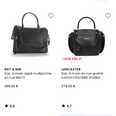
-30% DÈS 2*
4,5
4,7
NAT & NIN
LANCASTER
/ 5
/ 5
Sac à main zippé multipoche
Sac à main en cuir grainé
en cuir MACY
LOUISA FOULONNE DOUBLE
239,00 €
279,00 €
4,5
4,7
/
/
5
5