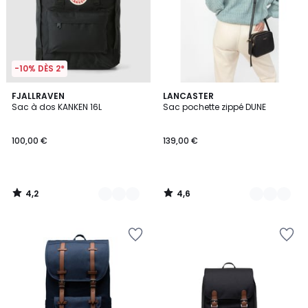
-10% DÈS 2*
4,2
4,6
3
FJALLRAVEN
2
LANCASTER
/ 5
/ 5
Sac à dos KANKEN 16L
Sac pochette zippé DUNE
Couleurs
Couleurs
100,00 €
139,00 €
4,2
4,6
/
/
5
5