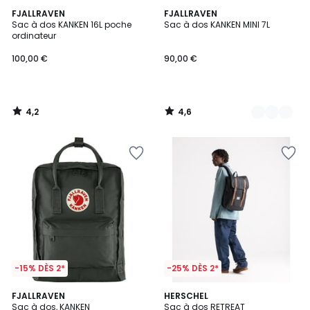
4,2
4,6
FJALLRAVEN
4
FJALLRAVEN
/ 5
/ 5
Sac à dos KANKEN 16L poche
Sac à dos KANKEN MINI 7L
Couleurs
ordinateur
100,00 €
90,00 €
4,2
4,6
/
/
5
5
-15% DÈS 2*
-25% DÈS 2*
4,2
4,5
FJALLRAVEN
3
HERSCHEL
/ 5
/ 5
Sac à dos, KANKEN
Sac à dos RETREAT