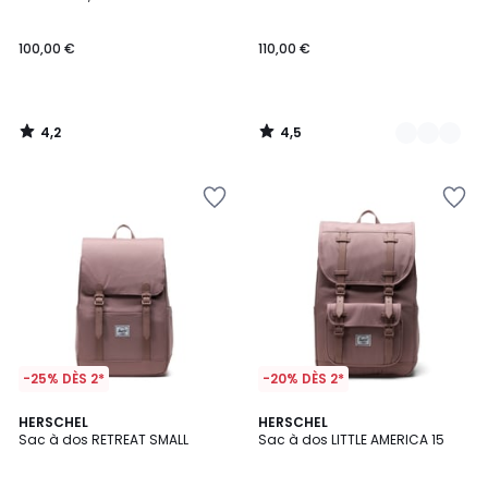
Couleurs
100,00 €
110,00 €
4,2
4,5
/
/
5
5
-25% DÈS 2*
-20% DÈS 2*
4,5
4,5
3
HERSCHEL
4
HERSCHEL
/ 5
/ 5
Sac à dos RETREAT SMALL
Sac à dos LITTLE AMERICA 15
Couleurs
Couleurs