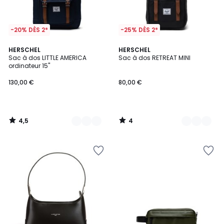
-20% DÈS 2*
-25% DÈS 2*
4,5
4
3
HERSCHEL
2
HERSCHEL
/ 5
/
Sac à dos LITTLE AMERICA
Sac à dos RETREAT MINI
Couleurs
Couleurs
5
ordinateur 15''
130,00 €
80,00 €
4,5
4
/
/
5
5