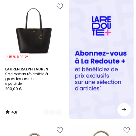
Redoute
+
-15% DÈS 2*
4,6
3
LAUREN RALPH LAUREN
/ 5
Sac cabas réversible à
Couleurs
grandes anses
à partir de
200,00 €
4,6
/
5