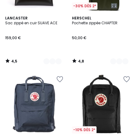
-30% DÈS 2*
4,5
4,8
2
LANCASTER
2
HERSCHEL
/ 5
/ 5
Sac zippé en cuir SUAVE ACE
Pochette zippée CHAPTER
Couleurs
Couleurs
159,00 €
50,00 €
4,5
4,8
/
/
5
5
-10% DÈS 2*