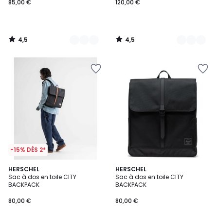
85,00 €
120,00 €
4,5
4,5
/
/
5
5
-15% DÈS 2*
4,5
4,5
3
HERSCHEL
HERSCHEL
/ 5
/ 5
Sac à dos en toile CITY
Sac à dos en toile CITY
Couleurs
BACKPACK
BACKPACK
80,00 €
80,00 €