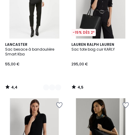
-15% DÈS 2*
4,4
4,5
3
LANCASTER
LAUREN RALPH LAUREN
/ 5
/ 5
Sac besace à bandoulière
Sac tote bag cuir KARLY
Couleurs
Smart Kba
55,00 €
295,00 €
4,4
4,5
/
/
5
5