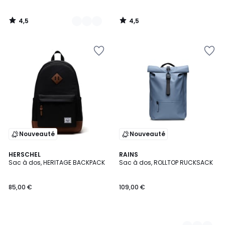
4,5
4,5
/
/
5
5
Nouveauté
Nouveauté
HERSCHEL
3
RAINS
Sac à dos, HERITAGE BACKPACK
Sac à dos, ROLLTOP RUCKSACK
Couleurs
85,00 €
109,00 €