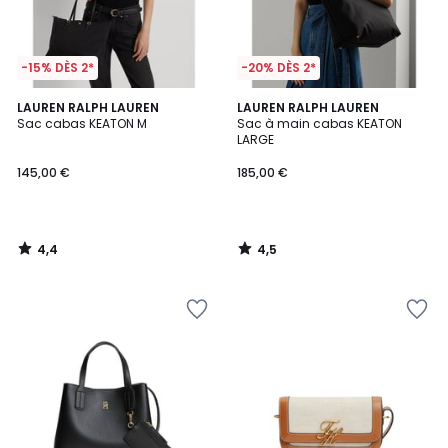
-15% DÈS 2*
-20% DÈS 2*
4,4
4,5
LAUREN RALPH LAUREN
LAUREN RALPH LAUREN
/ 5
/ 5
Sac cabas KEATON M
Sac à main cabas KEATON
LARGE
145,00 €
185,00 €
4,4
4,5
/
/
5
5