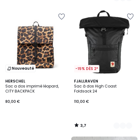
/
5
Nouveauté
-15% DÈS 2*
3,7
HERSCHEL
2
FJALLRAVEN
/ 5
Sac a dos imprimé léopard,
Sac à dos High Coast
Couleurs
CITY BACKPACK
Foldsack 24
80,00 €
110,00 €
3,7
/
5
FINAL