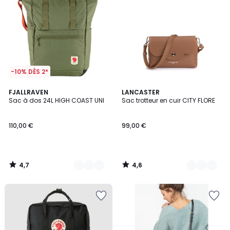
-10% DÈS 2*
4,7
4,6
5
FJALLRAVEN
2
LANCASTER
/ 5
/ 5
Sac à dos 24L HIGH COAST UNI
Sac trotteur en cuir CITY FLORE
Couleurs
Couleurs
110,00 €
99,00 €
4,7
4,6
/
/
5
5