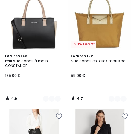
-30% DÈS 2*
4,9
4,7
2
LANCASTER
3
LANCASTER
/ 5
/ 5
Petit sac cabas à main
Sac cabas en toile Smart Kba
Couleurs
Couleurs
CONSTANCE
175,00 €
55,00 €
4,9
4,7
/
/
5
5