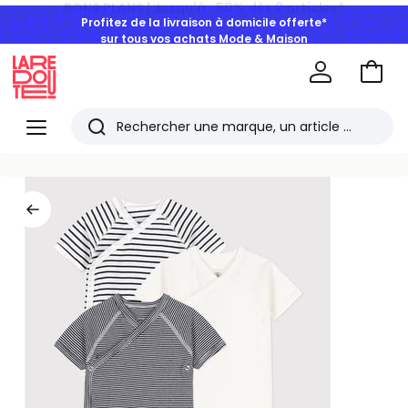
Profitez de la livraison à domicile offerte*
sur tous vos achats Mode & Maison
Aller
au
La
panie
Redoute
Menu
Rechercher
Les
derniers
articles
consultés