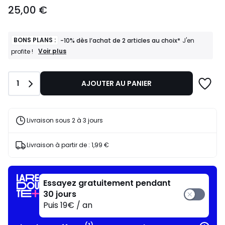
25,00
25,00 €
€.
BONS PLANS :
-10% dès l’achat de 2 articles au choix*
J'en
BONS
Voir plus
profite !
PLANS
:
-10%
Quantité
1
AJOUTER AU PANIER
dès
l’achat
de
2
articles
Livraison sous 2 à 3 jours
au
choix*
J'en
Livraison à partir de :
1,99 €
profite
!
Essayez gratuitement pendant
30 jours
Puis 19€ / an