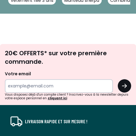
Vêtement fille 3 ans
Manteau sherpa
Combinaiso
Envie
20€ OFFERTS* sur votre première
d'inspirations
commande.
et
de
Votre email
surprises?
OK
!
Vous disposez déjà d'un compte client ? Inscrivez-vous à la newsletter depuis
votre espace personnel en
cliquant ici
LIVRAISON RAPIDE ET SUR MESURE !