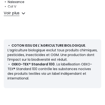
• Naissance
• Col V
• Manches courtes
Voir plus
• Emmanchures raglan
• Fermeture croisée et pressionnée devant pour faciliter
l'enfilage
• Entrejambe pressionné pour faciliter le change
• Coton
Composition et Entretien
•
COTON ISSU DE L'AGRICULTURE BIOLOGIQUE.
• 100% coton
L’agriculture biologique exclut tous produits chimiques,
• Pour l'entretien, merci de vous référer aux indications
pesticides, insecticides et OGM. Une production dont
figurant sur l'étiquette du produit
l’impact sur la biodiversité est réduit.
•
OEKO-TEX® Standard 100.
La labellisation OEKO-
TEX® Standard 100 contrôle les substances nocives
Couleurs
Blanc + Bleu Marine
des produits textiles via un label indépendant et
Tailles
0 mois - 50 cm, 1 mois - 54 cm, 3 mois - 60 cm, 6
international.
mois - 67 cm, 1 an - 74 cm