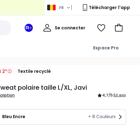
Télécharger l'app
FR
Mon
Se connecter
Mon
Voir
Aller
compte
espace
ma
au
La
wishlist
panier
Espace Pro
Redoute
+
S 2*
Textile recyclé
sweat polaire taille L/XL, Javi
scription
4,7
/5
53 avis
Bleu Encre
+
8
Couleurs
ité