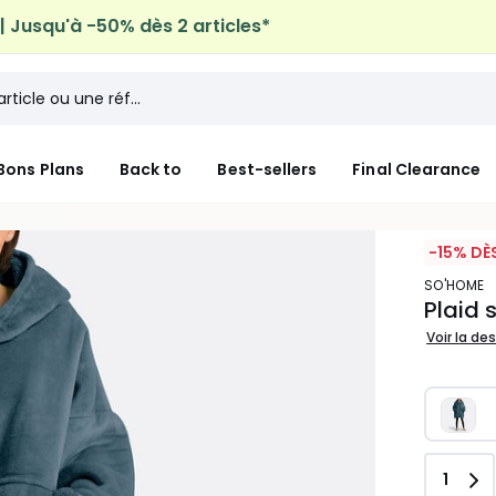
 Jusqu'à -50% dès 2 articles*
Bons Plans
Back to
Best-sellers
Final Clearance
-15% DÈ
SO'HOME
Plaid 
Voir la de
Quant
1