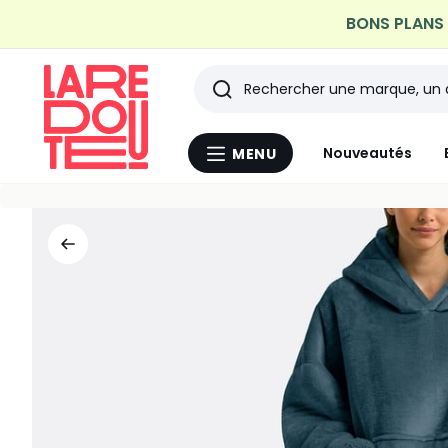
BONS PLANS |
Rechercher
Les
Nouveautés
MENU
Menu
derniers
La
Redoute
articles
consultés