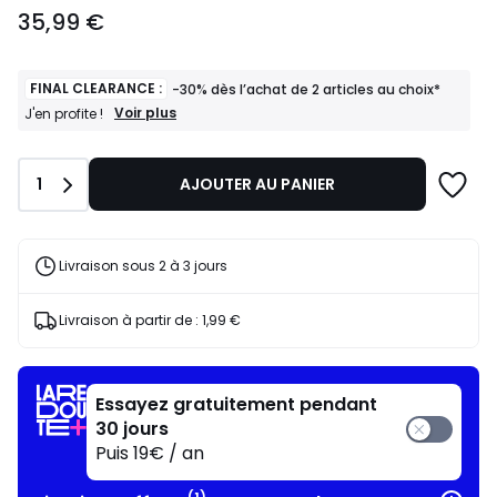
35,99
35,99 €
€.
FINAL CLEARANCE :
-30% dès l’achat de 2 articles au choix*
FINAL
Voir plus
J'en profite !
CLEARANCE
:
-30%
Quantité
1
AJOUTER AU PANIER
dès
l’achat
de
2
articles
Livraison sous 2 à 3 jours
au
choix*
J'en
Livraison à partir de :
1,99 €
profite
!
Essayez gratuitement pendant
30 jours
Puis 19€ / an