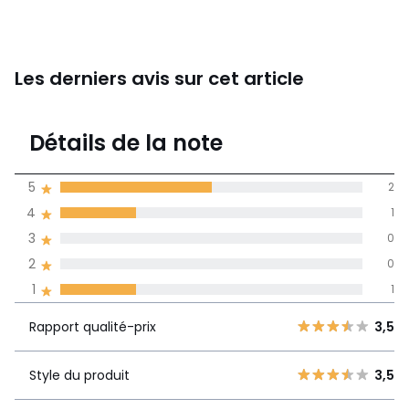
Les derniers avis sur cet article
3,8
Détails de la note
4 avis
de moyenne
5
2
obtenue sur
4
1
l'ensemble des
pays
3
0
2
0
Avis 100% certifiés,
1
1
La Redoute s'engage
Rapport
5
2
3,5
Rapport qualité-prix
3,5
qualité-prix
4
1
3
0
Style du produit
3,5
Style du
3,5
2
0
produit