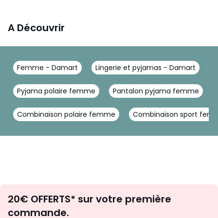
A Découvrir
Femme - Damart
Lingerie et pyjamas - Damart
P
Pyjama polaire femme
Pantalon pyjama femme
Combinaison polaire femme
Combinaison sport fem
Envie
20€ OFFERTS* sur votre première
d'inspirations
commande.
et