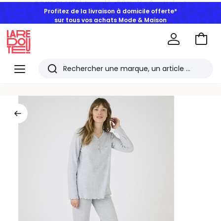
Profitez de la livraison à domicile offerte*
sur tous vos achats Mode & Maison
Aller
au
La
panie
Redoute
Menu
Rechercher
Les
derniers
articles
consultés