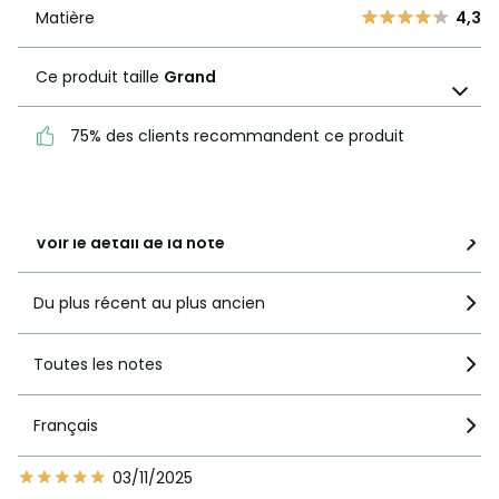
1
1
Matière
4,3
Matière
4,3
Ce produit taille
Grand
Ce produit taille
Grand
75% des clients recommandent ce produit
75% des clients
recommandent ce produit
Voir le détail de la note
Du plus récent au plus ancien
Toutes les notes
Français
03/11/2025