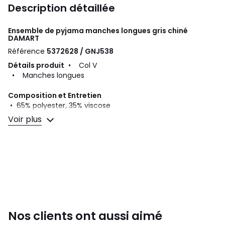
Description détaillée
Ensemble de pyjama manches longues gris chiné
DAMART
Référence
5372628 / GNJ538
Détails produit
• Col V
• Manches longues
Composition et Entretien
• 65% polyester, 35% viscose
• Pour l'entretien, merci de vous référer aux indications
Voir plus
figurant sur l'étiquette du produit
Couleurs
Gris Chiné
Tailles
XS, S, M, L, XL, XXL
Nos clients ont aussi aimé