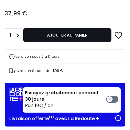
37,99
37,99 €
€.
Quantité
1
AJOUTER AU PANIER
Livraison sous 2 à 3 jours
Livraison à partir de :
1,99 €
Essayez gratuitement pendant
30 jours
Puis 19€ / an
(1)
Livraison offerte
avec La Redoute +