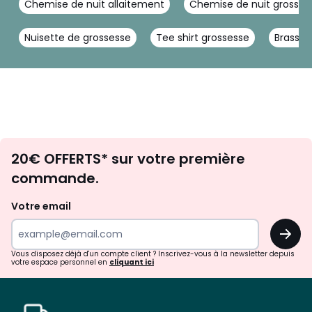
Chemise de nuit allaitement
Chemise de nuit grosses
Nuisette de grossesse
Tee shirt grossesse
Brassiè
Envie
20€ OFFERTS* sur votre première
d'inspirations
commande.
et
de
Votre email
surprises?
OK
!
Vous disposez déjà d'un compte client ? Inscrivez-vous à la newsletter depuis
votre espace personnel en
cliquant ici