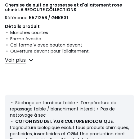
Chemise de nuit de grossesse et d'allaitement rose
chiné
LA REDOUTE COLLECTIONS
Référence
5571256 / GNK631
Détails produit
• Manches courtes
• Forme évasée
• Col forme V avec bouton devant
• Ouverture devant pour l'allaitement,
• Matière fluide et confortable, douce au touché
Voir plus
• Ce vêtement est adapté pour la grossesse
Mesures du produit en taille 38/M
• Longueur : 90 cm
• Longueur des manches : 18 cm
Composition et Entretien
• 95% coton, 5% élasthanne
• Séchage en tambour faible • Température de
• Température de lavage 30° cycle délicat
repassage faible / blanchiment interdit • Pas de
nettoyage à sec
•
COTON ISSU DE L'AGRICULTURE BIOLOGIQUE.
L’agriculture biologique exclut tous produits chimiques,
Fiche produit relative aux qualités et caractéristiques
pesticides, insecticides et OGM. Une production dont
environnementales