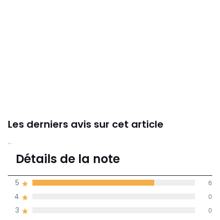
Les derniers avis sur cet article
4,3
Détails de la note
8 avis
de moyenne
5
6
obtenue sur
4
0
l'ensemble des
pays
3
0