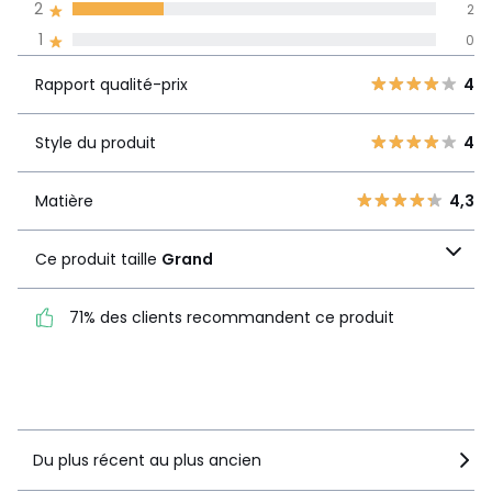
2
2
Avis 100% certifiés,
1
0
La Redoute s'engage
Rapport
5
6
4
Rapport qualité-prix
4
qualité-prix
4
0
3
0
Style du produit
4
Style du produit
4
2
2
1
0
Matière
4,3
Matière
4,3
Ce produit taille
Grand
Ce produit taille
Grand
71% des clients recommandent ce produit
71% des clients
recommandent ce produit
Voir le détail de la note
Du plus récent au plus ancien