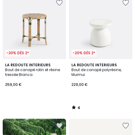
-20% DÈS 2*
-20% DÈS 2*
4
LA REDOUTE INTERIEURS
LA REDOUTE INTERIEURS
/
Bout de canapé rotin et résine
Bout de canapé polyrésine,
5
tressée Bianca
Muimui
259,00 €
229,00 €
4
/
5