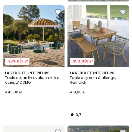
-20% DÈS 2*
-25% DÈS 2*
3,7
LA REDOUTE INTERIEURS
LA REDOUTE INTERIEURS
/ 5
Table de jardin ovale, en métal
Table de jardin à allonge,
acier, LACOMO
Ramaldi
449,00 €
419,00 €
3,7
/
5