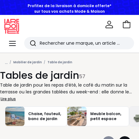
BONS PLANS | Jusqu'à -50% dès 2 articles*
Aller
au
La
panie
Redoute
Menu
Rechercher
Les
...
derniers
Mobilier de jardin
Table de jardin
Tables de jardin
articles
57
consultés
Table de jardin pour les repas d’été, le café du matin sur la
terrasse ou les grandes tablées du week-end : elle donne le
rythme de vos moments dehors. Ronde pour circuler
Lire plus
facilement, rectangulaire pour recevoir plus de convives,
carrée pour les petits espaces, chaque format répond à une
Chaise, fauteuil,
Meuble balcon,
façon de vivre votre extérieur. Bois, métal, résine ou verre : à
banc de jardin
petit espace
vous de choisir selon l’ambiance recherchée et l’entretien
souhaité. Une table pliante se range en un geste, une table