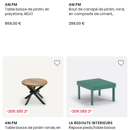
AM.PM
AM.PM
Table basse de jardin, en
Bout de canapé de jardin, rond,
polystone, AELIO
en composite de ciment,
GLAFOR
659,00 €
299,00 €
-20% DÈS 2*
-20% DÈS 2*
4,7
4,2
AM.PM
3
LA REDOUTE INTERIEURS
/ 5
/ 5
Table basse de jardin ronde, en
Repose pieds/table basse
Couleurs