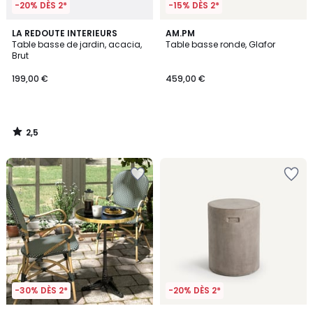
-20% DÈS 2*
-15% DÈS 2*
2,5
LA REDOUTE INTERIEURS
AM.PM
/ 5
Table basse de jardin, acacia,
Table basse ronde, Glafor
Brut
199,00 €
459,00 €
2,5
/
5
-30% DÈS 2*
-20% DÈS 2*