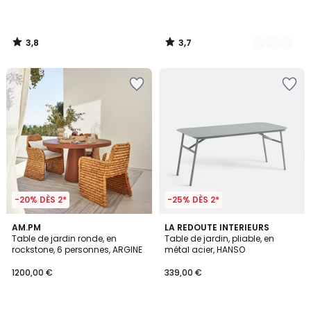
3,8
3,7
/
/
5
5
-20% DÈS 2*
-25% DÈS 2*
3,5
2,5
3
AM.PM
LA REDOUTE INTERIEURS
/ 5
/ 5
Table de jardin ronde, en
Table de jardin, pliable, en
Couleurs
rockstone, 6 personnes, ARGINE
métal acier, HANSO
1200,00 €
339,00 €