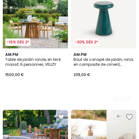
-15% DÈS 2*
-20% DÈS 2*
AM.PM
4
AM.PM
Table de jardin ronde, en teck
Bout de canapé de jardin, rond,
Couleurs
massif, 6 personnes, VELIZY
en composite de ciment,
GLAFOR
1500,00 €
239,00 €