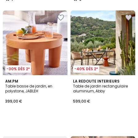
/
/
5
5
-30% DÈS 2*
-40% DÈS 2*
AM.PM
LA REDOUTE INTERIEURS
Table basse de jardin, en
Table de jardin rectangulaire
polystone, JABLEH
aluminium, Abby
399,00 €
599,00 €