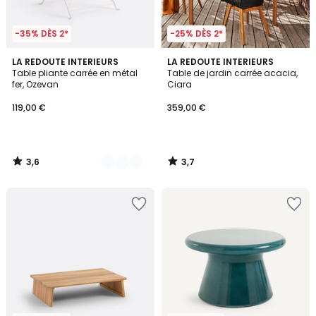
-35% DÈS 2*
-25% DÈS 2*
3,6
3,7
3
LA REDOUTE INTERIEURS
LA REDOUTE INTERIEURS
/ 5
/ 5
Table pliante carrée en métal
Table de jardin carrée acacia,
Couleurs
fer, Ozevan
Ciara
119,00 €
359,00 €
3,6
3,7
/
/
5
5