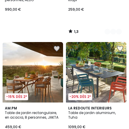
990,00 €
259,00 €
1,3
/
5
-15% DÈS 2*
-20% DÈS 2*
2,3
4,9
2
AM.PM
LA REDOUTE INTERIEURS
/ 5
/ 5
Table de jardin rectangulaire,
Table de jardin aluminium,
Couleurs
en acacia, 8 personnes, JAKTA
Tuha
459,00 €
1099,00 €