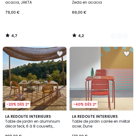
acacia, JAKTA
Zeda en acacia
79,00 €
69,00 €
4,7
4,2
/
/
5
5
-20% DÈS 2*
-40% DÈS 2*
5
2,4
LA REDOUTE INTERIEURS
2
LA REDOUTE INTERIEURS
/
/ 5
Table de jardin en aluminium
Table de jardin carrée en métal
Couleurs
5
décor teck, 6 à 8 couverts,
acier, Dune
ALUMIO