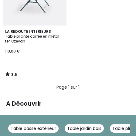
3,6
LA REDOUTE INTERIEURS
/ 5
Table pliante carrée en métal
fer, Ozevan
119,00 €
3,6
/
5
Page 1 sur 1
A Découvrir
Table basse extérieur
Table jardin bois
Table plian