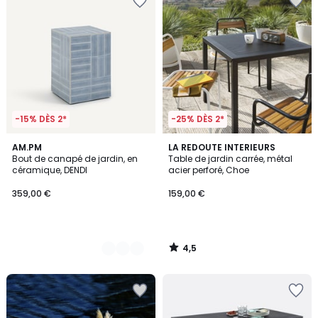
-15% DÈS 2*
-25% DÈS 2*
4,5
3
AM.PM
LA REDOUTE INTERIEURS
/ 5
Bout de canapé de jardin, en
Table de jardin carrée, métal
Couleurs
céramique, DENDI
acier perforé, Choe
359,00 €
159,00 €
4,5
/
5