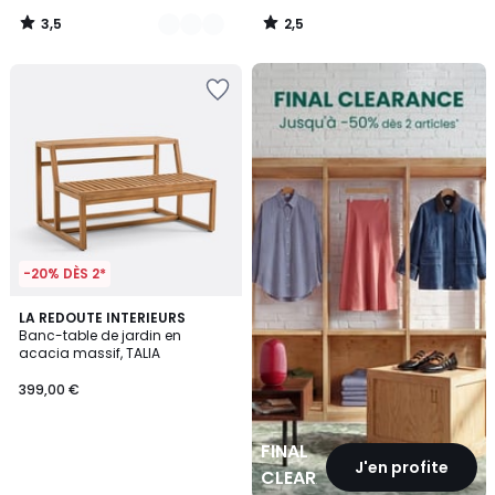
3,5
2,5
/
/
5
5
FINAL
CLEARANCE
-20% DÈS 2*
LA REDOUTE INTERIEURS
Banc-table de jardin en
acacia massif, TALIA
399,00 €
FINAL
J'en profite
CLEARANCE