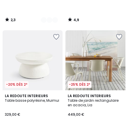
2,3
4,9
/
/
5
5
-20% DÈS 2*
-25% DÈS 2*
1
LA REDOUTE INTERIEURS
LA REDOUTE INTERIEURS
/
Table basse polyrésine, Muimui
Table de jardin rectangulaire
5
en acacia, Lia
329,00 €
449,00 €