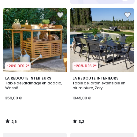
-20% DÈS 2*
-20% DÈS 2*
2,6
3,2
LA REDOUTE INTERIEURS
LA REDOUTE INTERIEURS
/ 5
/ 5
Table de jardinage en acacia,
Table de jardin extensible en
Wassif
aluminium, Zory
359,00 €
1049,00 €
2,6
3,2
/
/
5
5