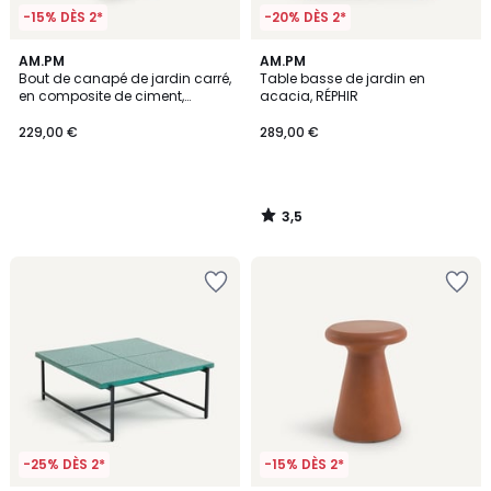
-15% DÈS 2*
-20% DÈS 2*
3,5
AM.PM
AM.PM
/ 5
Bout de canapé de jardin carré,
Table basse de jardin en
en composite de ciment,
acacia, RÉPHIR
GRAPHIR
229,00 €
289,00 €
3,5
/
5
-25% DÈS 2*
-15% DÈS 2*