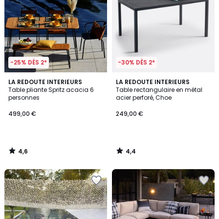
-25% DÈS 2*
-30% DÈS 2*
4,6
4,4
LA REDOUTE INTERIEURS
LA REDOUTE INTERIEURS
/ 5
/ 5
Table pliante Spritz acacia 6
Table rectangulaire en métal
personnes
acier perforé, Choe
499,00 €
249,00 €
4,6
4,4
/
/
5
5