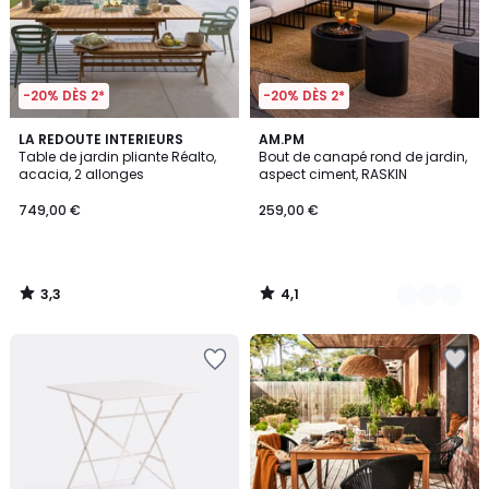
-20% DÈS 2*
-20% DÈS 2*
3,3
4,1
LA REDOUTE INTERIEURS
2
AM.PM
/ 5
/ 5
Table de jardin pliante Réalto,
Bout de canapé rond de jardin,
Couleurs
acacia, 2 allonges
aspect ciment, RASKIN
749,00 €
259,00 €
3,3
4,1
/
/
5
5