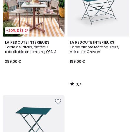
-20% DÈS 2*
3,7
LA REDOUTE INTERIEURS
LA REDOUTE INTERIEURS
/ 5
Table de jardin, plateau
Table pliante rectangulaire,
rabattable en terrazzo, OPALA
métal fer Ozevan
399,00 €
199,00 €
3,7
/
5