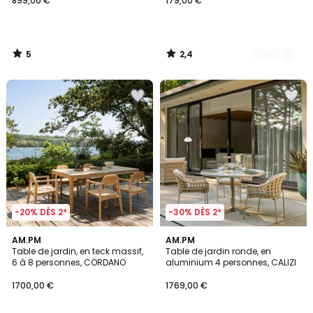
899,00 €
179,00 €
5
2,4
/
/
5
5
-20% DÈS 2*
-30% DÈS 2*
5
AM.PM
AM.PM
/
Table de jardin, en teck massif,
Table de jardin ronde, en
5
6 à 8 personnes, CORDANO
aluminium 4 personnes, CALIZI
1700,00 €
1769,00 €