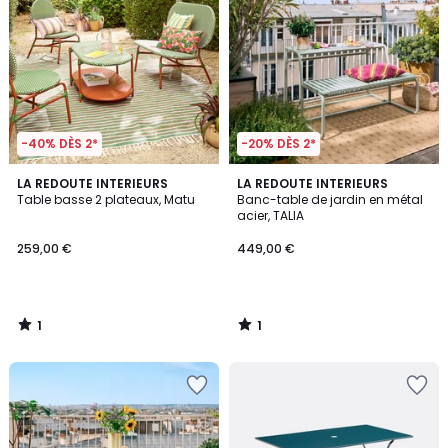
-40% DÈS 2*
-20% DÈS 2*
1
1
LA REDOUTE INTERIEURS
LA REDOUTE INTERIEURS
/
/
Table basse 2 plateaux, Matu
Banc-table de jardin en métal
5
5
acier, TALIA
259,00 €
449,00 €
1
1
/
/
5
5