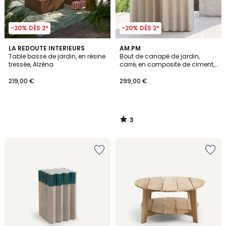
-20% DÈS 2*
-20% DÈS 2*
3
LA REDOUTE INTERIEURS
AM.PM
/
Table basse de jardin, en résine
Bout de canapé de jardin,
5
tressée, Alzéna
carré, en composite de ciment,
GRAPHIR
219,00 €
299,00 €
3
/
5