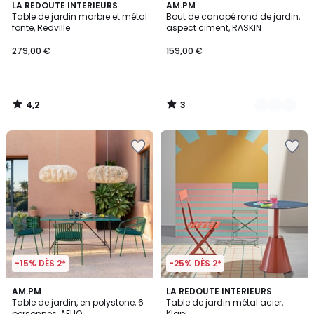
4,2
3
LA REDOUTE INTERIEURS
3
AM.PM
/ 5
/
Table de jardin marbre et métal
Bout de canapé rond de jardin,
Couleurs
5
fonte, Redville
aspect ciment, RASKIN
279,00 €
159,00 €
4,2
3
/
/
5
5
-15% DÈS 2*
-25% DÈS 2*
1,3
AM.PM
2
LA REDOUTE INTERIEURS
/
Table de jardin, en polystone, 6
Table de jardin métal acier,
Couleurs
5
personnes, AELIO
Klapi