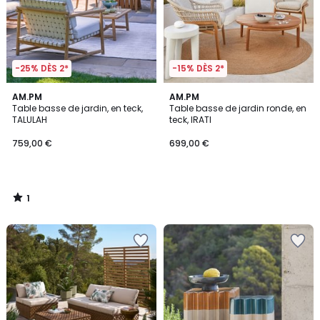
-25% DÈS 2*
-15% DÈS 2*
1
AM.PM
AM.PM
/
Table basse de jardin, en teck,
Table basse de jardin ronde, en
5
TALULAH
teck, IRATI
759,00 €
699,00 €
1
/
5