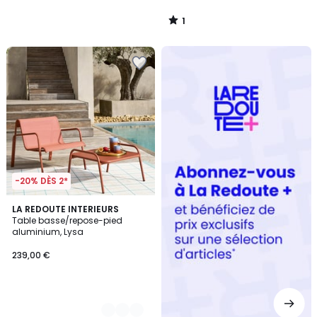
1
/
5
Redoute
+
-20% DÈS 2*
2
LA REDOUTE INTERIEURS
Table basse/repose-pied
Couleurs
aluminium, Lysa
239,00 €