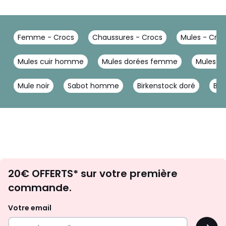
Femme - Crocs
Chaussures - Crocs
Mules - Croc
Mules cuir homme
Mules dorées femme
Mules 
Mule noir
Sabot homme
Birkenstock doré
Bir
Envie
20€ OFFERTS* sur votre première
d'inspirations
commande.
et
de
Votre email
surprises?
OK