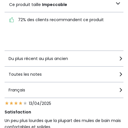
Ce produit taille
1
5
Ce produit taille
Impeccable
Impeccable
72% des clients recommandent ce produit
72% des clients
recommandent ce produit
Voir le détail de la note
Du plus récent au plus ancien
Toutes les notes
Français
13/04/2025
Satisfaction
Un peu plus lourdes que la plupart des mules de bain mais
confortables et solides.