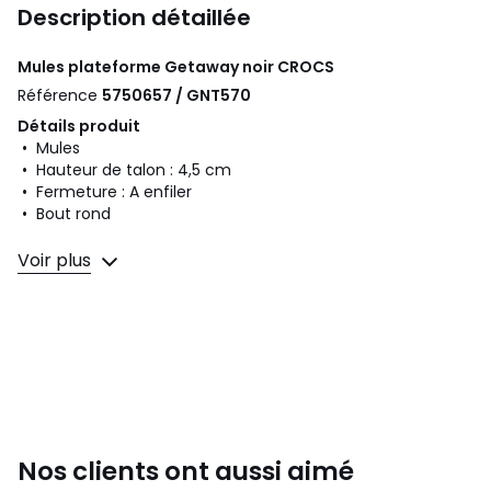
Description détaillée
Mules plateforme Getaway noir
CROCS
Référence
5750657 / GNT570
Détails produit
• Mules
• Hauteur de talon : 4,5 cm
• Fermeture : A enfiler
• Bout rond
Composition et Entretien
Voir plus
• Dessus/Tige : 100% eva
• Doublure : 100% eva
• Semelle intérieure : 100% eva
• Semelle extérieure : 100% eva
Couleurs
Noir
Tailles
36/37, 37/38, 38/39, 39/40, 41/42
Nos clients ont aussi aimé