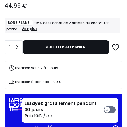
44,99
44,99 €
€.
BONS PLANS :
-15% dès l’achat de 2 articles au choix*
J'en
BONS
Voir plus
profite !
PLANS
:
-15%
Quantité
1
AJOUTER AU PANIER
dès
l’achat
de
2
articles
Livraison sous 2 à 3 jours
au
choix*
J'en
Livraison à partir de :
1,99 €
profite
!
Essayez gratuitement pendant
30 jours
Puis 19€ / an