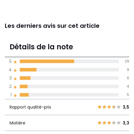
Les derniers avis sur cet article
4
Détails de la note
53 avis
de moyenne
5
29
obtenue sur
4
9
l'ensemble des
pays
3
6
2
4
Avis 100% certifiés,
1
5
La Redoute s'engage
Rapport
5
29
3,5
Rapport qualité-prix
3,5
qualité-prix
4
9
3
6
Matière
3,3
Matière
3,3
2
4