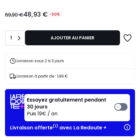
48,93
48,93 €
€
69,90 €
-30%
au
lieu
de
Quantité
1
AJOUTER AU PANIER
69,90
€
30%
de
Livraison sous 2 à 3 jours
réduction
appliquée.
Livraison à partir de :
1,99 €
Essayez gratuitement pendant
30 jours
Puis 19€ / an
(1)
Livraison offerte
avec La Redoute +