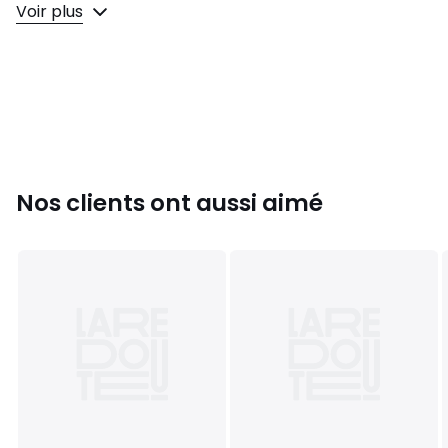
Voir plus
Composition et Entretien
• 50% coton, 50% polyester
• Pour l'entretien, merci de vous référer aux indications
figurant sur l'étiquette du produit
Couleurs
Marine
Tailles
XS, S, M, XL
Nos clients ont aussi aimé