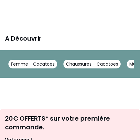
A Découvrir
Femme - Cacatoes
Chaussures - Cacatoes
Mule
Envie
20€ OFFERTS* sur votre première
d'inspirations
commande.
et
de
Votre email