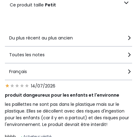
1
Ce produit taille
Petit
3
Ce produit taille
Petit
Voir le détail de la note
Du plus récent au plus ancien
Toutes les notes
Français
14/07/2026
produit dangeureux pour les enfants et l'environne
les paillettes ne sont pas dans le plastique mais sur le
plastique. Elles se décollent avec des risques d'ingestion
pour les enfants (car il y en a partout) et des risques pour
l'environnement. Le produit devrait être interdit!
bbbb
Acheteur vérifié