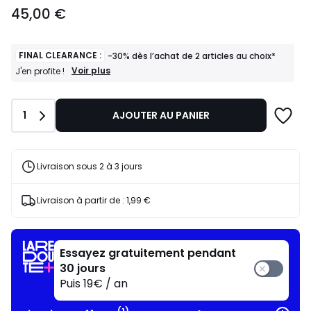
45,00
45,00 €
€.
FINAL CLEARANCE :
-30% dès l’achat de 2 articles au choix*
FINAL
Voir plus
J'en profite !
CLEARANCE
:
-30%
Quantité
1
AJOUTER AU PANIER
dès
l’achat
de
2
articles
Livraison sous 2 à 3 jours
au
choix*
J'en
Livraison à partir de :
1,99 €
profite
!
Essayez gratuitement pendant
30 jours
Puis 19€ / an