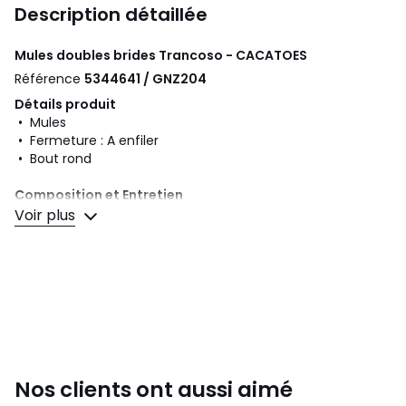
Description détaillée
Mules doubles brides Trancoso - CACATOES
Référence
5344641 / GNZ204
Détails produit
• Mules
• Fermeture : A enfiler
• Bout rond
Composition et Entretien
• Dessus/Tige : 100% pvc (polychlorure de vinyle)
Voir plus
• Doublure : 100% pvc (polychlorure de vinyle)
• Semelle intérieure : 100% pvc (polychlorure de vinyle)
• Semelle extérieure : 100% pvc (polychlorure de vinyle)
Couleurs
Kaki Pailleté, Argenté
Tailles
36, 37, 38, 39, 40, 41
Nos clients ont aussi aimé