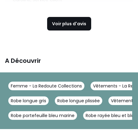
Voir plus d'avis
A Découvrir
Femme - La Redoute Collections
Vêtements - La Redo
Robe longue gris
Robe longue plissée
Vêtement e
Robe portefeuille bleu marine
Robe rayée bleu et blan