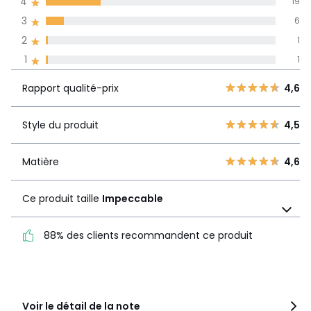
4
19
l'ensemble des
pays
3
6
2
1
Avis 100% certifiés,
1
1
La Redoute s'engage
Rapport
5
51
4,6
Rapport qualité-prix
4,6
qualité-prix
4
19
3
6
Style du produit
4,5
Style du
4,5
2
1
produit
1
1
Matière
4,6
Matière
4,6
Ce produit taille
Impeccable
Ce produit taille
Impeccable
88% des clients recommandent ce produit
88% des clients
recommandent ce produit
Voir le détail de la note