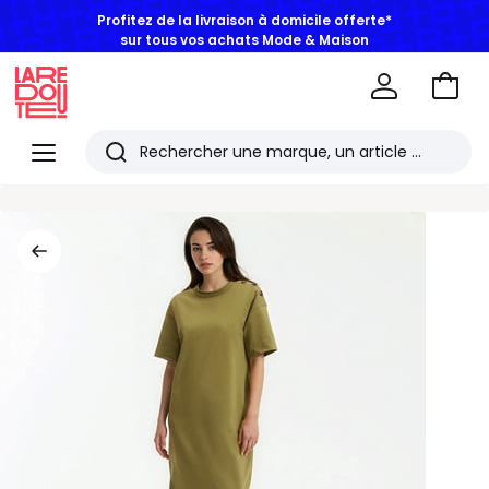
Profitez de la livraison à domicile offerte*
sur tous vos achats Mode & Maison
Aller
au
La
panie
Redoute
Menu
Rechercher
Les
derniers
articles
consultés