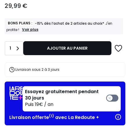
29,99
29,99 €
€.
BONS PLANS :
-15% dès l’achat de 2 articles au choix*
J'en
BONS
Voir plus
profite !
PLANS
:
-15%
Quantité
1
AJOUTER AU PANIER
dès
l’achat
de
2
articles
Livraison sous 2 à 3 jours
au
choix*
J'en
profite
Essayez gratuitement pendant
!
30 jours
Puis 19€ / an
(1)
Livraison offerte
avec La Redoute +