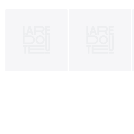
Fiche produit relative aux qualités et caractéristiques
environnementales
• Origine de fabrication (tissage, teinture, confection) :
Bangladesh
• Rejette des microfibres plastiques dans l'environnement
lors du lavage.
Couleurs
Bleu Marine
Tailles
18 mois - 81 cm, 2 ans - 86 cm, 3 ans - 94 cm, 4
ans - 102 cm, 5 ans - 108 cm