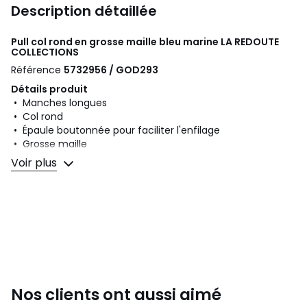
Description détaillée
Pull col rond en grosse maille bleu marine
LA REDOUTE
COLLECTIONS
Référence
5732956 / GOD293
Détails produit
• Manches longues
• Col rond
• Épaule boutonnée pour faciliter l'enfilage
• Grosse maille
• Motif à rayures
Voir plus
Composition et Entretien
• 85% acrylique, 15% laine
• Température de lavage 30° cycle délicat
• Ne pas repasser / blanchiment interdit
• Ne pas sécher en tambour
• Pas de nettoyage à sec
Nos clients ont aussi aimé