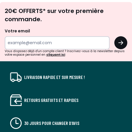
Envie
20€ OFFERTS* sur votre première
d'inspirations
commande.
et
de
Votre email
surprises?
OK
!
Vous disposez déjà d'un compte client ? Inscrivez-vous à la newsletter depuis
votre espace personnel en
cliquant ici
LIVRAISON RAPIDE ET SUR MESURE !
RETOURS GRATUITS ET RAPIDES
30 JOURS POUR CHANGER D'AVIS