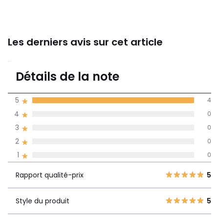
Les derniers avis sur cet article
5
Détails de la note
4 avis
de moyenne
5
4
obtenue sur
4
0
l'ensemble des
pays
3
0
2
0
Avis 100% certifiés,
1
0
La Redoute s'engage
Rapport
5
4
5
Rapport qualité-prix
5
qualité-prix
4
0
3
0
Style du produit
5
Style du produit
5
2
0