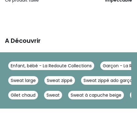
A Découvrir
Enfant, bébé - La Redoute Collections
Garçon - La Red
Sweat large
Sweat zippé
Sweat zippé ado garçon
Gilet chaud
Sweat
Sweat à capuche beige
Sw