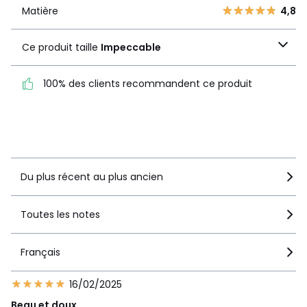
1
0
Matière
4,8
Matière
4,8
Ce produit taille
Ce produit taille
Impeccable
Impeccable
100% des clients recommandent ce produit
100% des clients
recommandent ce produit
Voir le détail de la note
Du plus récent au plus ancien
Toutes les notes
Français
16/02/2025
Beau et doux