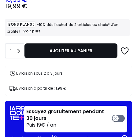
19,99
19,99 €
€
souscrivez
à
notre
BONS PLANS :
-10% dès l’achat de 2 articles au choix*
J'en
programme
BONS
Voir plus
profite !
PLANS
pour
:
payer
-10%
à
Quantité
1
AJOUTER AU PANIER
dès
la
l’achat
place
de
16,99
2
articles
€.
Livraison sous 2 à 3 jours
au
choix*
J'en
Livraison à partir de :
1,99 €
profite
!
Essayez gratuitement pendant
30 jours
Puis 19€ / an