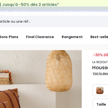
micile offerte*
sur tous vos achats Mode & Maison
Bons Plans
Final Clearance
Rangement
Best-sell
-30% DÈ
LA REDOUT
Housse
Voir la de
Taille