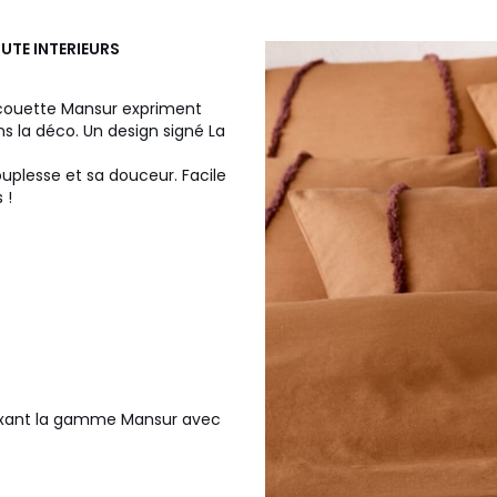
UTE INTERIEURS
e couette Mansur expriment
s la déco. Un design signé La
ouplesse et sa douceur. Facile
 !
 mixant la gamme Mansur avec