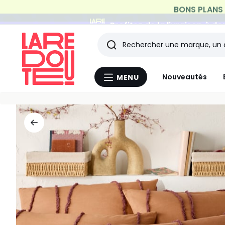
Profitez de la livraison à do
Rechercher
Les
Nouveautés
MENU
Menu
derniers
La
Redoute
articles
consultés