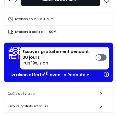
20,00
€
30%
de
Livraison sous 2 à 3 jours
réduction
appliquée.
Livraison à partir de :
1,99 €
Essayez gratuitement pendant
30 jours
Puis 19€ / an
(1)
Livraison offerte
avec La Redoute +
Coûts de livraison
Retours gratuits et faciles