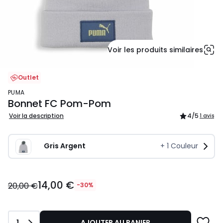
Voir les produits similaires
Outlet
PUMA
Bonnet FC Pom-Pom
Voir la description
4
/5
1 avis
Gris Argent
+
1
Couleur
14,00
14,00 €
€
20,00 €
-30%
au
lieu
de
Quantité
1
AJOUTER AU PANIER