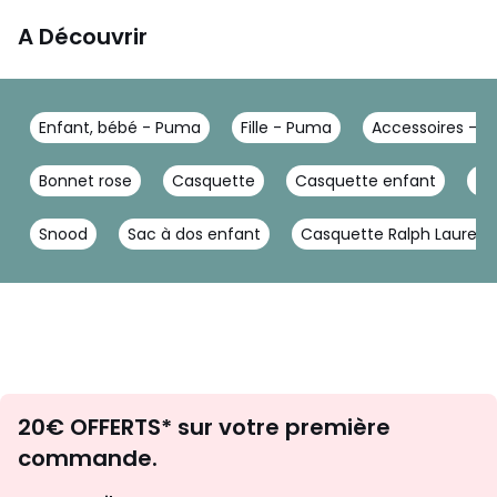
A Découvrir
Enfant, bébé - Puma
Fille - Puma
Accessoires - 
Bonnet rose
Casquette
Casquette enfant
Ca
Snood
Sac à dos enfant
Casquette Ralph Lauren 
Envie
20€ OFFERTS* sur votre première
d'inspirations
commande.
et
de