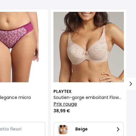
PLAYTEX
P
 Elegance micro
Soutien-gorge emboitant Flower Elegance
C
prix rouge
38,99 €
1
atio fleuri
Beige