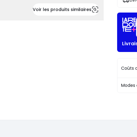
Liv
!
Voir les produits similaires
Livrai
Coûts d
Modes 