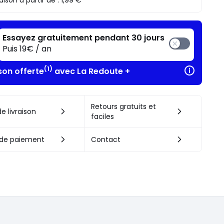
raison à partir de :
1,99 €
Essayez gratuitement pendant 30 jours
Puis 19€ / an
(1)
son offerte
avec La Redoute +
Retours gratuits et
e livraison
faciles
de paiement
Contact