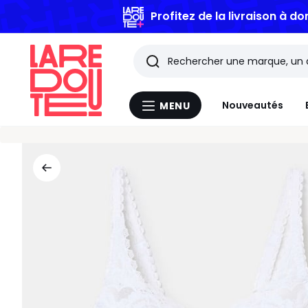
Profitez de la livraison à do
Rechercher
Les
Nouveautés
MENU
Menu
derniers
La
Redoute
articles
consultés