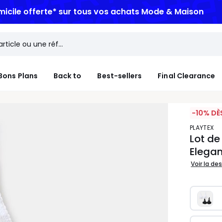
micile offerte*
sur tous vos achats Mode & Maison
Bons Plans
Back to
Best-sellers
Final Clearance
-10% DÈ
PLAYTEX
Lot de
Elega
Voir la de