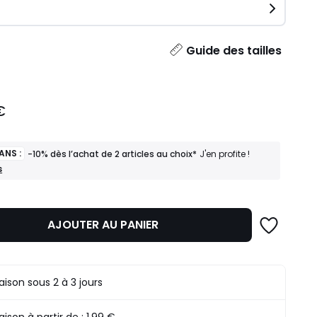
ité
Guide des tailles
€
ANS :
-10% dès l’achat de 2 articles au choix*
J'en profite !
s
AJOUTER AU PANIER
raison sous 2 à 3 jours