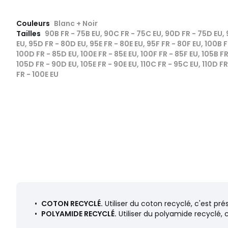
Couleurs
Blanc + Noir
Tailles
90B FR - 75B EU, 90C FR - 75C EU, 90D FR - 75D EU,
EU, 95D FR - 80D EU, 95E FR - 80E EU, 95F FR - 80F EU, 100B 
100D FR - 85D EU, 100E FR - 85E EU, 100F FR - 85F EU, 105B F
105D FR - 90D EU, 105E FR - 90E EU, 110C FR - 95C EU, 110D FR 
FR - 100E EU
•
COTON RECYCLÉ.
Utiliser du coton recyclé, c'est pré
•
POLYAMIDE RECYCLÉ.
Utiliser du polyamide recyclé, 