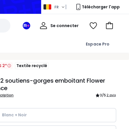
Télécharger l'app
FR
Mon
Se connecter
Mon
Voir
Aller
compte
espace
ma
au
La
wishlist
panier
Espace Pro
Redoute
+
S 2*
Textile recyclé
 2 soutiens-gorges emboitant Flower
nce
scription
3
/5
2 avis
Blanc + Noir