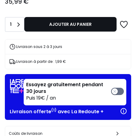
35,99 €
€.
Quantité
1
AJOUTER AU PANIER
Livraison sous 2 à 3 jours
Livraison à partir de :
1,99 €
Essayez gratuitement pendant
30 jours
Puis 19€ / an
(1)
Livraison offerte
avec La Redoute +
Coûts de livraison