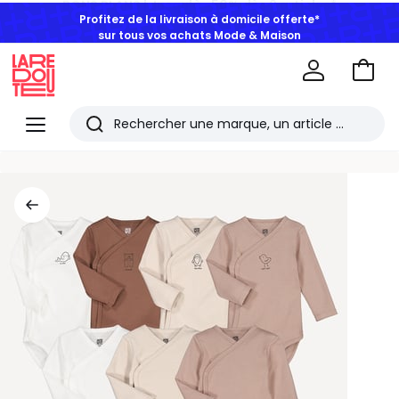
Profitez de la livraison à domicile offerte*
sur tous vos achats Mode & Maison
Aller
au
La
panie
Redoute
Menu
Rechercher
Les
derniers
articles
consultés