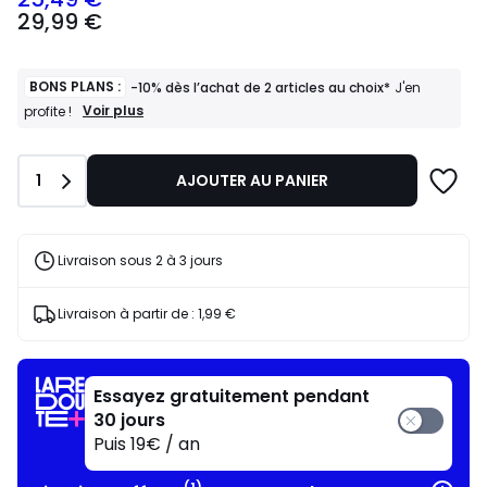
29,99
29,99 €
€
souscrivez
à
notre
BONS PLANS :
-10% dès l’achat de 2 articles au choix*
J'en
programme
BONS
Voir plus
profite !
PLANS
pour
:
payer
-10%
à
Quantité
1
AJOUTER AU PANIER
dès
la
l’achat
place
de
25,49
2
articles
€.
Livraison sous 2 à 3 jours
au
choix*
J'en
Livraison à partir de :
1,99 €
profite
!
Essayez gratuitement pendant
30 jours
Puis 19€ / an