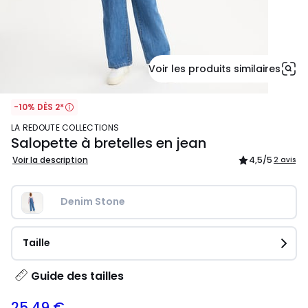
Voir les produits similaires
-10% DÈS 2*
LA REDOUTE COLLECTIONS
Salopette à bretelles en jean
Voir la description
4,5
/5
2 avis
Denim Stone
Taille
Guide des tailles
25,49 €