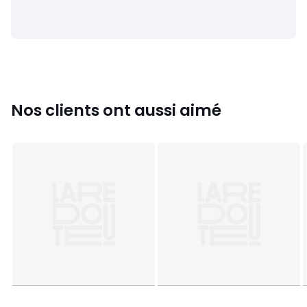
• Pas de nettoyage à sec
Couleurs
Denim Stone
Tailles
5 ans - 108 cm, 6 ans - 114 cm, 7 ans - 120 cm, 8
ans - 126 cm, 9 ans - 132 cm, 10 ans - 138 cm, 12 ans - 150
cm, 14 ans - 156 cm, 16 ans - 162 cm
Nos clients ont aussi aimé