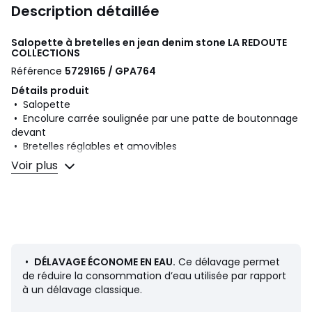
Description détaillée
Salopette à bretelles en jean denim stone
LA REDOUTE
COLLECTIONS
Référence
5729165 / GPA764
Détails produit
• Salopette
• Encolure carrée soulignée par une patte de boutonnage
devant
• Bretelles réglables et amovibles
• Taille boutonnée sur les côtés
Voir plus
• Haut du dos arrondi
• 2 poches au dos
• En jean
Composition et Entretien
• 100% coton
• Température de lavage 30°
•
DÉLAVAGE ÉCONOME EN EAU.
Ce délavage permet
• Température de repassage moyenne / blanchiment
de réduire la consommation d’eau utilisée par rapport
interdit
à un délavage classique.
• Ne pas sécher en tambour