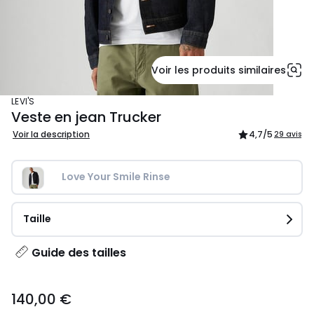
Voir les produits similaires
LEVI'S
Veste en jean Trucker
Voir la description
4,7
/5
29 avis
Love Your Smile Rinse
Taille
Guide des tailles
140,00
140,00 €
€.