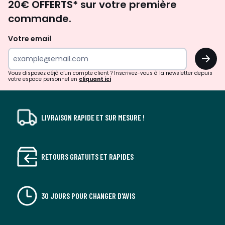
20€ OFFERTS* sur votre première
d'inspirations
commande.
et
de
Votre email
surprises?
OK
!
Vous disposez déjà d'un compte client ? Inscrivez-vous à la newsletter depuis
votre espace personnel en
cliquant ici
LIVRAISON RAPIDE ET SUR MESURE !
RETOURS GRATUITS ET RAPIDES
30 JOURS POUR CHANGER D'AVIS