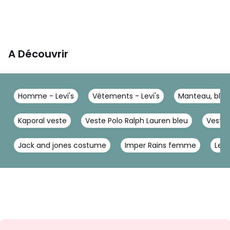
A Découvrir
Homme - Levi's
Vêtements - Levi's
Manteau, blous
Kaporal veste
Veste Polo Ralph Lauren bleu
Veste 
Jack and jones costume
Imper Rains femme
Levi
Envie