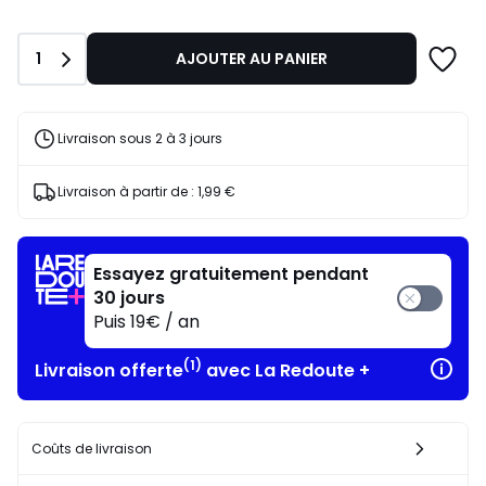
Quantité
1
AJOUTER AU PANIER
Livraison sous 2 à 3 jours
Livraison à partir de :
1,99 €
Essayez gratuitement pendant
30 jours
Puis 19€ / an
(1)
Livraison offerte
avec La Redoute +
Coûts de livraison