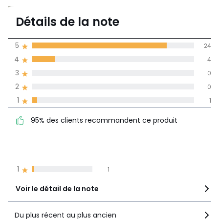
4,7
Détails de la note
29 avis
de moyenne
5
24
obtenue sur
4
4
l'ensemble des
pays
3
0
2
0
Avis 100% certifiés,
1
1
La Redoute s'engage
95% des clients
5
24
95% des clients recommandent ce produit
recommandent ce produit
4
4
3
0
2
0
1
1
Voir le détail de la note
Du plus récent au plus ancien