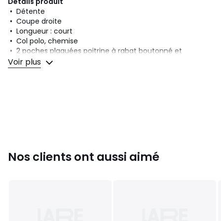
Détails produit
• Détente
• Coupe droite
• Longueur : court
• Col polo, chemise
• 2 poches plaquées poitrine à rabat boutonné et
étiquette
Voir plus
• Poignets boutonnés
• Liens de serrage boutonnés à la taille
Composition et Entretien
• 100% coton
• Pour l'entretien, merci de vous référer aux indications
figurant sur l'étiquette du produit
Couleurs
Love Your Smile Rinse
Nos clients ont aussi aimé
Tailles
S, M, L, XL