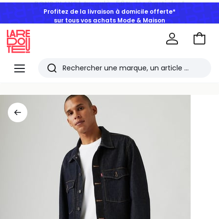
Profitez de la livraison à domicile offerte*
sur tous vos achats Mode & Maison
Aller
au
La
panie
Redoute
Menu
Rechercher
Les
derniers
articles
consultés