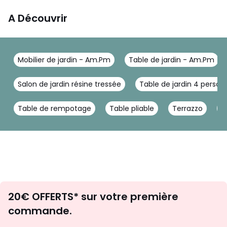
Dimensions
• Largeur : 80 cm
A Découvrir
• Hauteur : 34 cm
• Profondeur : 80 cm
• Epaisseur du plateau : 3 cm
• Poids : 22 kg
Mobilier de jardin - Am.Pm
Table de jardin - Am.Pm
• Ce produit est vendu à monter soi-même.
Dimensions et poids des colis
Salon de jardin résine tressée
Table de jardin 4 person
1 colis
• L89 x H15 x P88 cm, 25,7 kg
Table de rempotage
Table pliable
Terrazzo
T
Couleurs
Vert sarcelle
Tailles
Taille unique
Téléchargements
Plan(s) de montage
Envie
20€ OFFERTS* sur votre première
d'inspirations
commande.
et