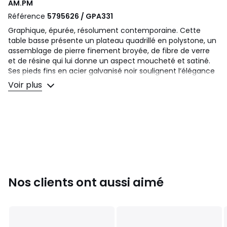
AM.PM
Référence
5795626 / GPA331
Graphique, épurée, résolument contemporaine. Cette
table basse présente un plateau quadrillé en polystone, un
assemblage de pierre finement broyée, de fibre de verre
et de résine qui lui donne un aspect moucheté et satiné.
Ses pieds fins en acier galvanisé noir soulignent l’élégance
de sa ligne contemporaine. Une création signée AMPM.
Voir plus
Description
• Structure en acier galvanisé finition thermolaquée noire
• Plateau en polystone finition acrylique, souligné de
rainures
Qualité
• Le polystone est un matériau composite constitué
principalement de résine polyester, de poudre de pierre et
Nos clients ont aussi aimé
de fibre de verre, offrant une grande robustesse et un
aspect proche de la pierre naturelle.
• Léger, résistant aux chocs et aux intempéries, il est idéal
pour les meubles d'extérieur.