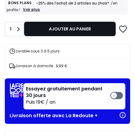
BONS PLANS :
-25% dès l’achat de 2 articles au choix*
J'en
BONS
Voir plus
profite !
PLANS
:
-25%
Quantité
1
AJOUTER AU PANIER
dès
l’achat
de
2
articles
Livrable sous 3 à 5 jours.
au
choix*
J'en
Livraison à domicile :
9,99 €
profite
!
Essayez gratuitement pendant
30 jours
Puis 19€ / an
Livraison offerte avec La Redoute +