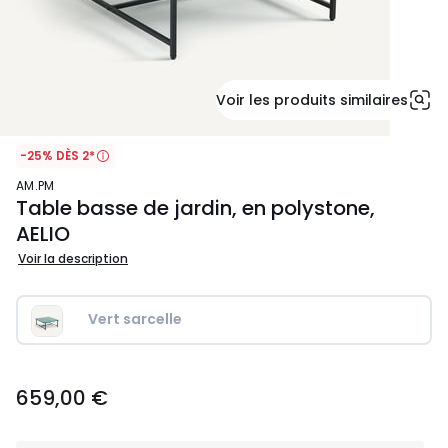
Voir les produits similaires
-25% DÈS 2*
AM.PM
Table basse de jardin, en polystone,
AELIO
Voir la description
Vert sarcelle
659,00
659,00 €
€.