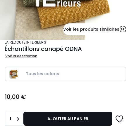
Voir les produits similaires
LA REDOUTE INTERIEURS
Échantillons canapé ODNA
Voir la description
Tous les coloris
10,00
10,00 €
€.
Quantité
1
AJOUTER AU PANIER