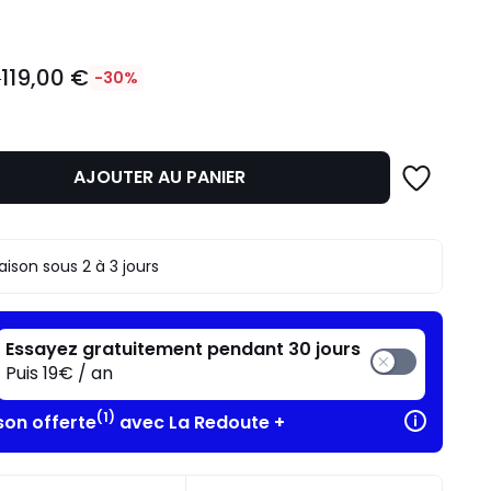
119,00 €
€
-30%
AJOUTER AU PANIER
n
raison sous 2 à 3 jours
.
Essayez gratuitement pendant 30 jours
Puis 19€ / an
(1)
son offerte
avec La Redoute +