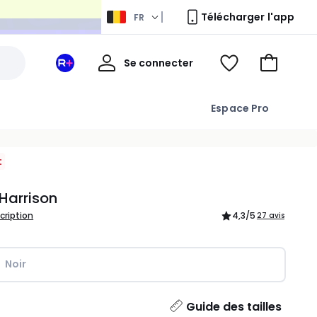
Télécharger l'app
FR
Mon
Se connecter
Mon
Voir
Aller
compte
espace
ma
au
La
wishlist
panier
Espace Pro
Redoute
+
t
Harrison
scription
4,3
/5
27 avis
Noir
ité
Guide des tailles