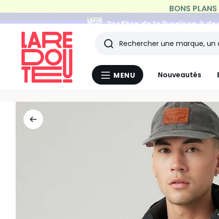
Profitez de la livraison à do
Rechercher
Les
Nouveautés
MENU
Menu
derniers
La
Redoute
articles
consultés