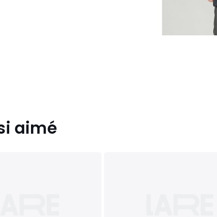
si aimé