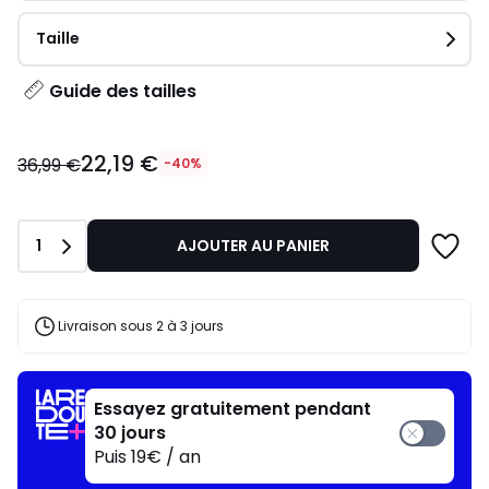
Taille
Guide des tailles
22,19
22,19 €
€
36,99 €
-40%
au
lieu
de
Quantité
1
AJOUTER AU PANIER
36,99
€
40%
de
Livraison sous 2 à 3 jours
réduction
appliquée.
Essayez gratuitement pendant
30 jours
Puis 19€ / an