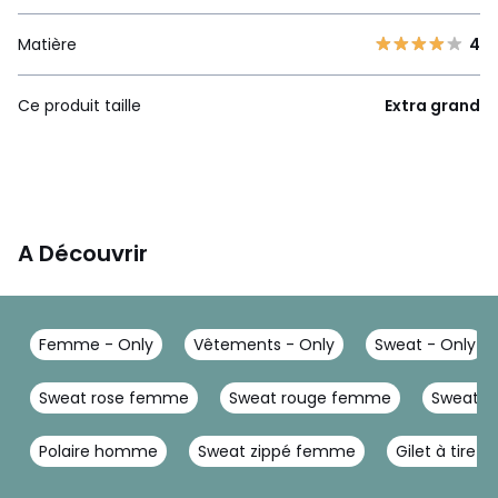
Matière
4
Ce produit taille
Extra grand
A Découvrir
Femme - Only
Vêtements - Only
Sweat - Only
Sweat rose femme
Sweat rouge femme
Sweat v
Polaire homme
Sweat zippé femme
Gilet à tire