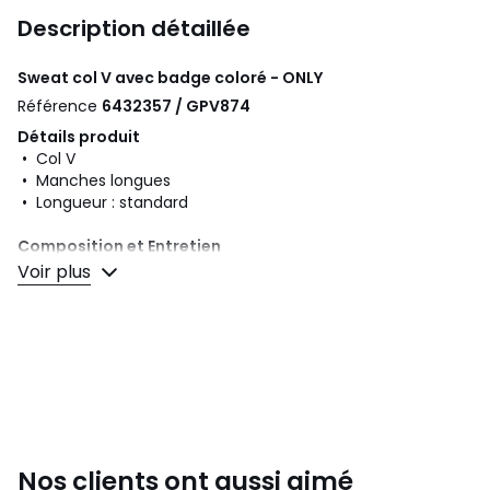
Description détaillée
Sweat col V avec badge coloré - ONLY
Référence
6432357 / GPV874
Détails produit
• Col V
• Manches longues
• Longueur : standard
Composition et Entretien
• 60% coton, 40% polyester
Voir plus
• Pour l'entretien, merci de vous référer aux indications
figurant sur l'étiquette du produit
Couleurs
Ecru, Noir, Rose
Tailles
XS, S, M, L
Nos clients ont aussi aimé