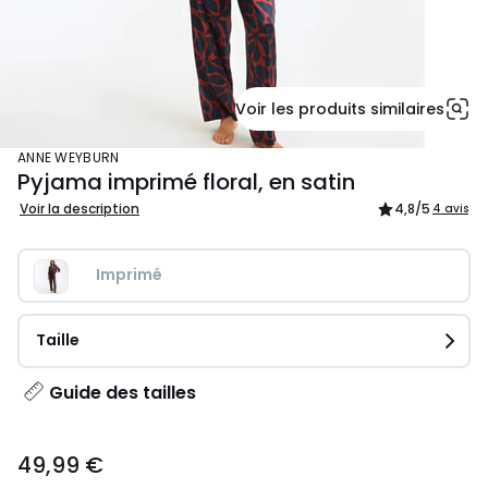
Voir les produits similaires
ANNE WEYBURN
Pyjama imprimé floral, en satin
Voir la description
4,8
/5
4 avis
Imprimé
Taille
Guide des tailles
49,99
49,99 €
€.