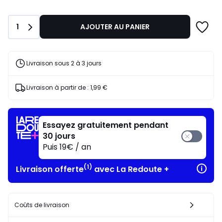
Quantité
1
AJOUTER AU PANIER
Livraison sous 2 à 3 jours
Livraison à partir de :
1,99 €
Essayez gratuitement pendant
30 jours
Puis 19€ / an
(1)
Livraison offerte
avec La Redoute +
Coûts de livraison