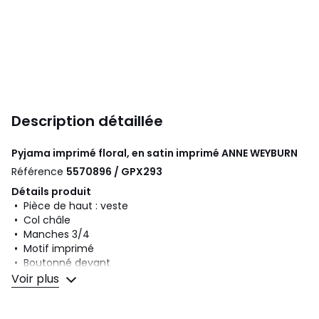
Description détaillée
Pyjama imprimé floral, en satin imprimé
ANNE WEYBURN
Référence
5570896 / GPX293
Détails produit
• Pièce de haut : veste
• Col châle
• Manches 3/4
• Motif imprimé
• Boutonné devant
• Motif haut floral
Voir plus
• Pièce de bas : pantalon
• Taille élastiquée avec cordon de serrage