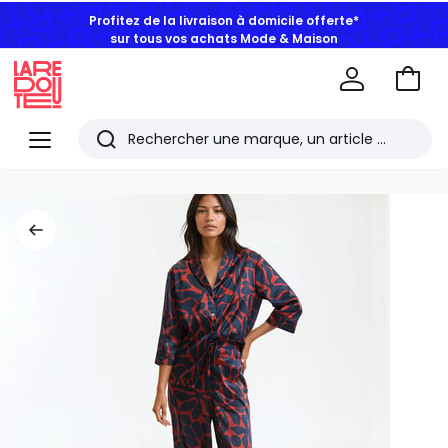
Profitez de la livraison à domicile offerte*
sur tous vos achats Mode & Maison
Aller
au
La
panie
Redoute
Menu
Rechercher
Les
derniers
articles
consultés