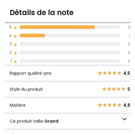
4,8
Détails de la note
4 avis
de moyenne
5
3
obtenue sur
4
1
l'ensemble des
pays
3
0
2
0
Avis 100% certifiés,
1
0
La Redoute s'engage
Rapport
5
3
4,5
Rapport qualité-prix
4,5
qualité-prix
4
1
3
0
Style du produit
5
Style du produit
5
2
0
1
0
Matière
4,8
Matière
4,8
Ce produit taille
Grand
Ce produit taille
Grand