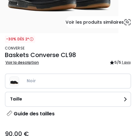
Voir les produits similaires
-30% DÈS 2*
CONVERSE
Baskets Converse CL98
Voir la description
5
/5
1 avis
Noir
Taille
Guide des tailles
90,00
90,00 €
€.