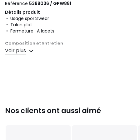
Référence
5388036 / GPW881
Détails produit
• Usage sportswear
• Talon plat
• Fermeture : A lacets
Composition et Entretien
• Dessus/Tige : 79% cuir, 16% autres matériaux, 5% textile
Voir plus
• Doublure : 100% textile
• Semelle intérieure : 100% textile
• Semelle extérieure : 100% caoutchouc
Couleurs
Noir
Tailles
39, 40, 41, 42, 43, 44, 45
Nos clients ont aussi aimé