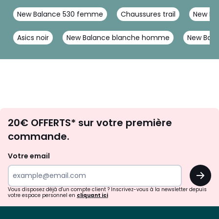
New Balance 530 femme
Chaussures trail
New Ba
Asics noir
New Balance blanche homme
New Bala
Envie
20€ OFFERTS* sur votre première
d'inspirations
commande.
et
de
Votre email
surprises?
OK
!
Vous disposez déjà d'un compte client ? Inscrivez-vous à la newsletter depuis
votre espace personnel en
cliquant ici