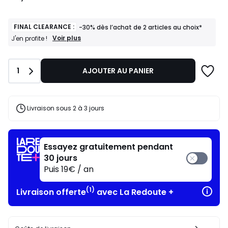
FINAL CLEARANCE :
-30% dès l’achat de 2 articles au choix*
FINAL
Voir plus
J'en profite !
CLEARANCE
:
-30%
Quantité
1
AJOUTER AU PANIER
dès
l’achat
de
2
articles
Livraison sous 2 à 3 jours
au
choix*
J'en
profite
Essayez gratuitement pendant
!
30 jours
Puis 19€ / an
(1)
Livraison offerte
avec La Redoute +