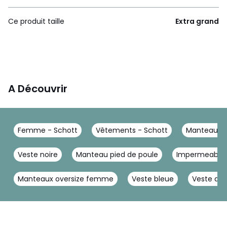
Ce produit taille
Extra grand
A Découvrir
Femme - Schott
Vêtements - Schott
Manteau, d
Veste noire
Manteau pied de poule
Impermeable
Manteaux oversize femme
Veste bleue
Veste de