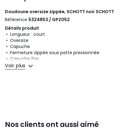
Doudoune oversize zippée, SCHOTT noir
SCHOTT
Référence
5324853 / GPZ052
Détails produit
• Longueur : court
• Oversize
• Capuche
• Fermeture zippée sous patte pressionnée
• Capuche fixe
Voir plus
Composition et Entretien
• Matière principale : 100% polyamide
• Doublure : 100% polyester
• Pour l'entretien, merci de vous référer aux indications
figurant sur l'étiquette du produit
Couleurs
Noir
Tailles
S/M, L/XL
Nos clients ont aussi aimé