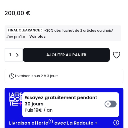
200,00
200,00 €
€.
FINAL CLEARANCE :
-30% dès l’achat de 2 articles au choix*
FINAL
Voir plus
J'en profite !
CLEARANCE
:
-30%
Quantité
1
AJOUTER AU PANIER
dès
l’achat
de
2
articles
Livraison sous 2 à 3 jours
au
choix*
J'en
profite
Essayez gratuitement pendant
!
30 jours
Puis 19€ / an
(1)
Livraison offerte
avec La Redoute +