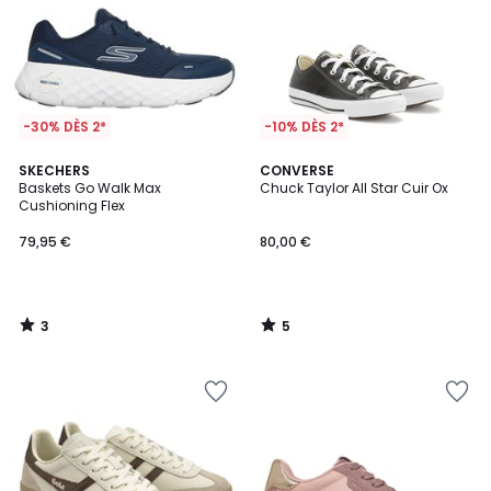
-30% DÈS 2*
-10% DÈS 2*
3
5
SKECHERS
CONVERSE
/
/
Baskets Go Walk Max
Chuck Taylor All Star Cuir Ox
5
5
Cushioning Flex
79,95 €
80,00 €
3
5
/
/
5
5