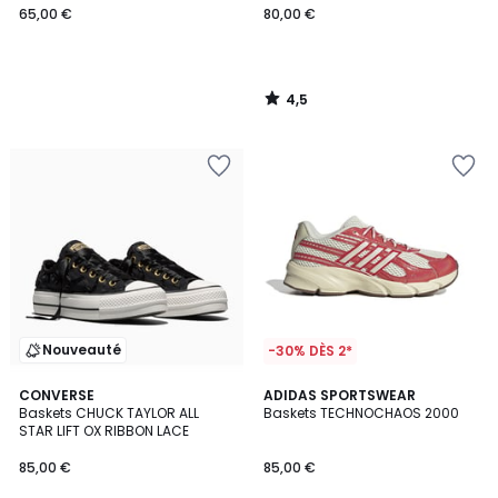
65,00 €
80,00 €
4,5
/
5
Nouveauté
-30% DÈS 2*
4,7
CONVERSE
ADIDAS SPORTSWEAR
/ 5
Baskets CHUCK TAYLOR ALL
Baskets TECHNOCHAOS 2000
STAR LIFT OX RIBBON LACE
85,00 €
85,00 €