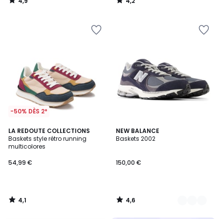
4,9
4,2
/
/
5
5
-50% DÈS 2*
4,1
4,6
LA REDOUTE COLLECTIONS
3
NEW BALANCE
/ 5
/ 5
Baskets style rétro running
Baskets 2002
Couleurs
multicolores
54,99 €
150,00 €
4,1
4,6
/
/
5
5