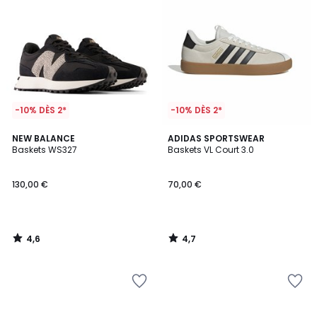
-10% DÈS 2*
-10% DÈS 2*
4,6
4,7
NEW BALANCE
ADIDAS SPORTSWEAR
/ 5
/ 5
Baskets WS327
Baskets VL Court 3.0
130,00 €
70,00 €
4,6
4,7
/
/
5
5