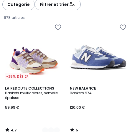
Catégorie
Filtrer et trier
978 articles
-25% DÈS 2*
4,7
5
2
LA REDOUTE COLLECTIONS
NEW BALANCE
/ 5
/
Baskets multicolores, semelle
Baskets 574
Couleurs
5
épaisse
59,99
59,99 €
120,00 €
€.
4,7
5