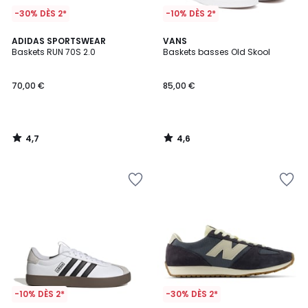
-30% DÈS 2*
-10% DÈS 2*
4,7
4,6
ADIDAS SPORTSWEAR
VANS
/ 5
/ 5
Baskets RUN 70S 2.0
Baskets basses Old Skool
70,00 €
85,00 €
4,7
4,6
/
/
5
5
-10% DÈS 2*
-30% DÈS 2*