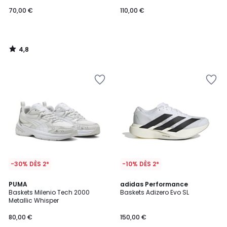
70,00 €
110,00 €
4,8
/
5
-30% DÈS 2*
-10% DÈS 2*
4,8
2
PUMA
2
adidas Performance
/ 5
Baskets Milenio Tech 2000
Baskets Adizero Evo SL
Couleurs
Couleurs
Metallic Whisper
80,00 €
150,00 €