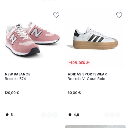
/
/
5
5
-10% DÈS 2*
5
4,8
2
NEW BALANCE
4
ADIDAS SPORTSWEAR
/
/ 5
Baskets 574
Baskets VL Court Bold
Couleurs
Couleurs
5
120,00 €
80,00 €
5
4,8
/
/
5
5
FINAL