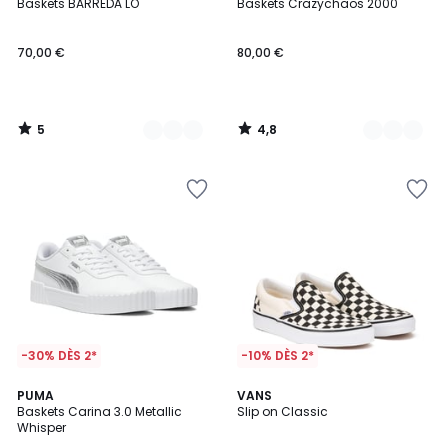
/
/ 5
Baskets BARREDA LO
Baskets Crazychaos 2000
Couleurs
Couleurs
5
70,00 €
80,00 €
5
4,8
/
/
5
5
-30% DÈS 2*
-10% DÈS 2*
4,5
PUMA
VANS
/ 5
Baskets Carina 3.0 Metallic
Slip on Classic
Whisper