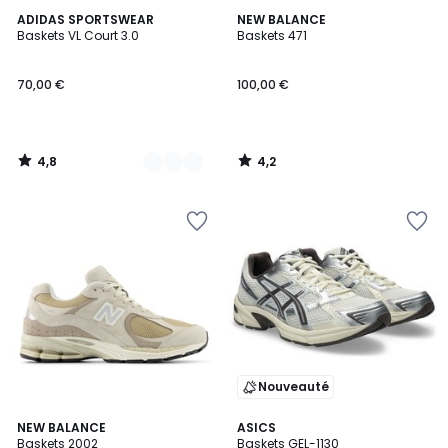
4,8
4,2
2
ADIDAS SPORTSWEAR
NEW BALANCE
/ 5
/ 5
Baskets VL Court 3.0
Baskets 471
Couleurs
70,00 €
100,00 €
4,8
4,2
/
/
5
5
Nouveauté
4,6
4,8
NEW BALANCE
3
ASICS
/ 5
/ 5
Baskets 2002
Baskets GEL-1130