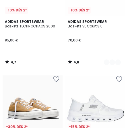
-10% DÈS 2*
-10% DÈS 2*
4,7
4,8
ADIDAS SPORTSWEAR
5
ADIDAS SPORTSWEAR
/ 5
/ 5
Baskets TECHNOCHAOS 2000
Baskets VL Court 3.0
Couleurs
85,00 €
70,00 €
4,7
4,8
/
/
5
5
-30% DÈS 2*
-15% DÈS 2*