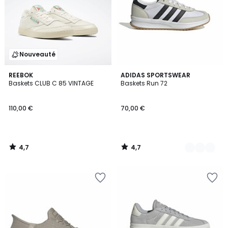
Nouveauté
4,7
4,7
REEBOK
5
ADIDAS SPORTSWEAR
/ 5
/ 5
Baskets CLUB C 85 VINTAGE
Baskets Run 72
Couleurs
110,00 €
70,00 €
4,7
4,7
/
/
5
5