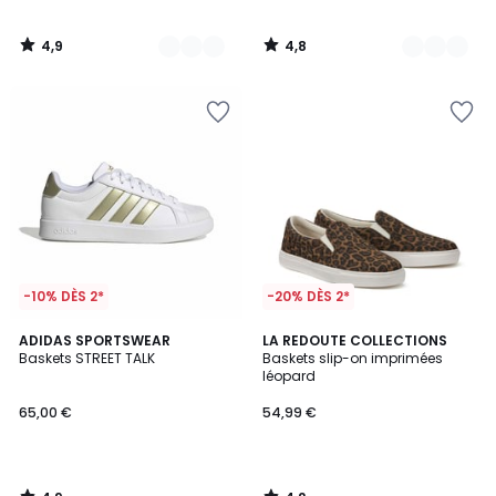
4,9
4,8
/
/
5
5
-10% DÈS 2*
-20% DÈS 2*
4,9
4,2
ADIDAS SPORTSWEAR
LA REDOUTE COLLECTIONS
/ 5
/ 5
Baskets STREET TALK
Baskets slip-on imprimées
léopard
65,00 €
54,99 €