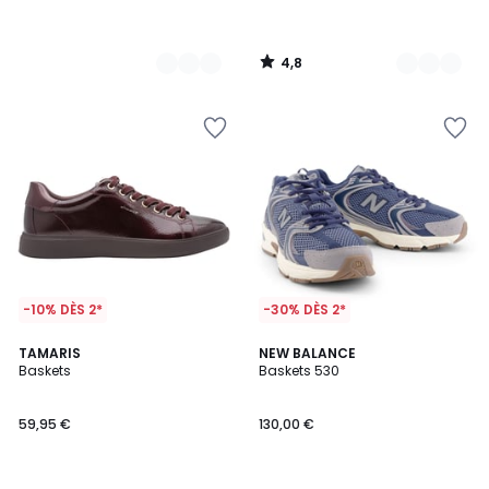
4,8
/
5
-10% DÈS 2*
-30% DÈS 2*
4,7
2
TAMARIS
3
NEW BALANCE
/ 5
Baskets
Baskets 530
Couleurs
Couleurs
59,95 €
130,00 €