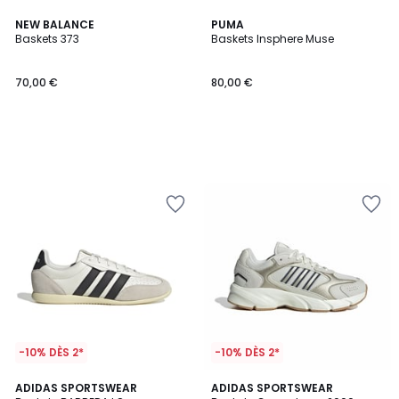
NEW BALANCE
PUMA
Baskets 373
Baskets Insphere Muse
70,00 €
80,00 €
-10% DÈS 2*
-10% DÈS 2*
5
4,8
2
ADIDAS SPORTSWEAR
2
ADIDAS SPORTSWEAR