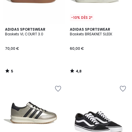
-10% DÈS 2*
5
4,8
ADIDAS SPORTSWEAR
ADIDAS SPORTSWEAR
/
/ 5
Baskets VL COURT 3.0
Baskets BREAKNET SLEEK
5
70,00 €
60,00 €
5
4,8
/
/
5
5