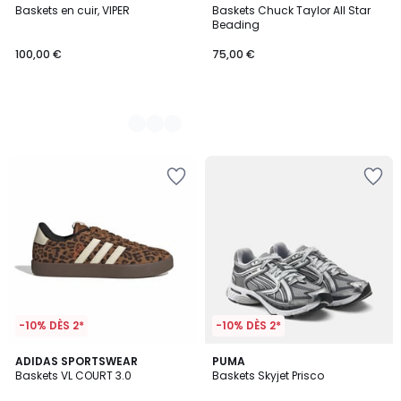
Baskets en cuir, VIPER
Baskets Chuck Taylor All Star
Couleurs
Beading
100,00 €
75,00 €
-10% DÈS 2*
-10% DÈS 2*
4,8
ADIDAS SPORTSWEAR
PUMA
/ 5
Baskets VL COURT 3.0
Baskets Skyjet Prisco