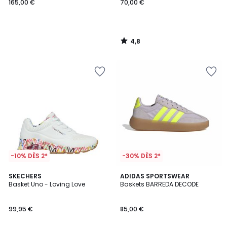
165,00 €
70,00 €
4,8
/
5
-10% DÈS 2*
-30% DÈS 2*
4,9
4,8
3
SKECHERS
3
ADIDAS SPORTSWEAR
/ 5
/ 5
Basket Uno - Loving Love
Baskets BARREDA DECODE
Couleurs
Couleurs
99,95 €
85,00 €