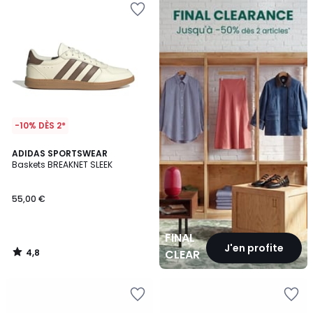
CLEARANCE
-10% DÈS 2*
4,8
ADIDAS SPORTSWEAR
/ 5
Baskets BREAKNET SLEEK
55,00 €
FINAL
J'en profite
4,8
CLEARANCE
/
5