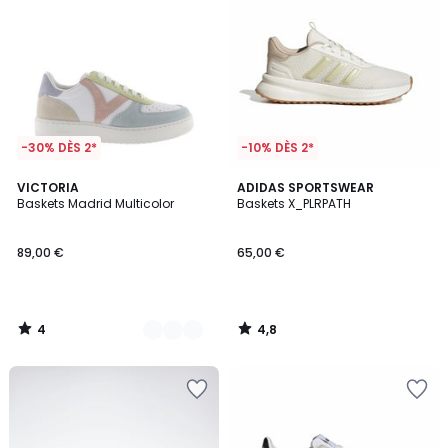
-30% DÈS 2*
-10% DÈS 2*
4
4,8
2
VICTORIA
ADIDAS SPORTSWEAR
/
/ 5
Baskets Madrid Multicolor
Baskets X_PLRPATH
Couleurs
5
89,00 €
65,00 €
4
4,8
/
/
5
5