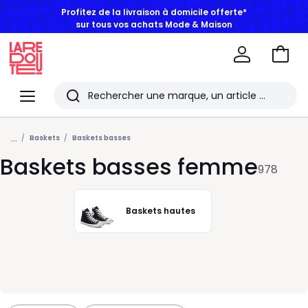
BONS PLANS | Jusqu'à -50% dès 2 articles*
Aller
au
La
panie
Redoute
Menu
Rechercher
Les
...
derniers
Baskets
Baskets basses
Baskets basses femme
articles
978
consultés
Baskets hautes