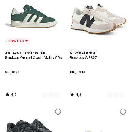
-30% DÈS 2*
4,9
4,6
2
ADIDAS SPORTSWEAR
3
NEW BALANCE
/ 5
/ 5
Baskets Grand Court Alpha 00s
Baskets WS327
Couleurs
Couleurs
90,00 €
130,00 €
4,9
4,6
/
/
5
5