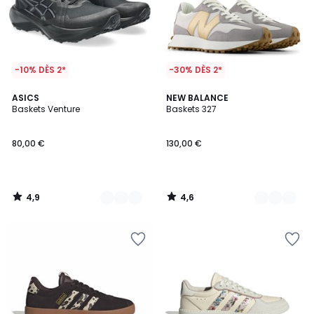
-10% DÈS 2*
-30% DÈS 2*
4,9
4,6
2
ASICS
2
NEW BALANCE
/ 5
/ 5
Baskets Venture
Baskets 327
Couleurs
Couleurs
80,00 €
130,00 €
4,9
4,6
/
/
5
5