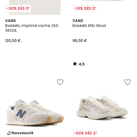
-30% DÈS 2*
-10% DÈS 2*
4,5
VANS
VANS
/ 5
Baskets, imprimé vache, OLD
Baskets KNU Skool
SKOOL
120,00 €
95,00 €
4,5
/
5
Nouveauté
-30% DÈS 2*