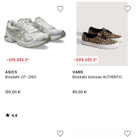
-10% DÈS 2*
-30% DÈS 2*
4,8
ASICS
VANS
/ 5
Baskets GT-2160
Baskets basses AUTHENTIC
130,00 €
80,00 €
4,8
/
5