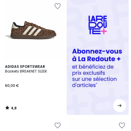
Redoute
+
4,8
ADIDAS SPORTSWEAR
/ 5
Baskets BREAKNET SLEEK
60,00 €
4,8
/
5