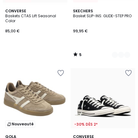
5
CONVERSE
2
SKECHERS
/
Baskets CTAS Lift Seasonal
Basket SLIP-INS: GLIDE-STEP PRO
Couleurs
5
Color
85,00 €
99,95 €
5
/
5
Nouveauté
-30% DÈS 2*
2
GOLA
CONVERSE