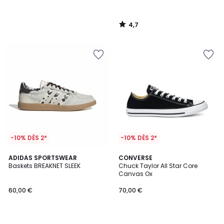
4,7
/
5
-10% DÈS 2*
-10% DÈS 2*
4,8
4,7
ADIDAS SPORTSWEAR
CONVERSE
/ 5
/ 5
Baskets BREAKNET SLEEK
Chuck Taylor All Star Core
Canvas Ox
60,00 €
70,00 €