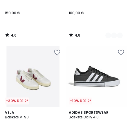
Couleurs
150,00 €
100,00 €
4,6
4,8
/
/
5
5
-30% DÈS 2*
-10% DÈS 2*
4,8
VEJA
ADIDAS SPORTSWEAR
/ 5
Baskets V-90
Baskets Daily 4.0