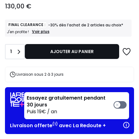
130,00
130,00 €
€.
FINAL CLEARANCE :
-30% dès l’achat de 2 articles au choix*
FINAL
Voir plus
J'en profite !
CLEARANCE
:
-30%
Quantité
1
AJOUTER AU PANIER
dès
l’achat
de
2
articles
Livraison sous 2 à 3 jours
au
choix*
J'en
profite
Essayez gratuitement pendant
!
30 jours
Puis 19€ / an
(1)
Livraison offerte
avec La Redoute +