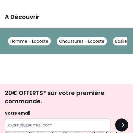
A Découvrir
Homme - Lacoste
Chaussures - Lacoste
Baskets 
Envie
20€ OFFERTS* sur votre première
d'inspirations
commande.
et
de
Votre email
surprises?
OK
!