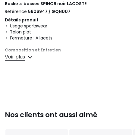
Baskets basses SPINOR noir
LACOSTE
Référence
5606947 / GQN007
Détails produit
• Usage sportswear
• Talon plat
• Fermeture : A lacets
Composition et Entretien
• Dessus/Tige : 100% textile
Voir plus
• Doublure : 100% textile
• Semelle intérieure : 100% textile
• Semelle extérieure : 51% caoutchouc, 49% eva
Couleurs
Noir
Tailles
40, 41, 42, 43, 44, 45
Nos clients ont aussi aimé