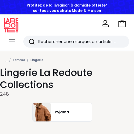
BONS PLANS | Jusqu'à -50% dès 2 articles*
Aller
au
La
panie
Redoute
Menu
Rechercher
Les
...
derniers
Femme
Lingerie
Lingerie La Redoute
articles
consultés
Collections
248
Pyjama