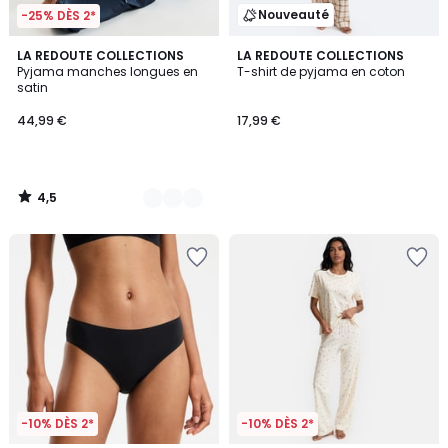
Nouveauté
-25% DÈS 2*
4,5
2
LA REDOUTE COLLECTIONS
LA REDOUTE COLLECTIONS
/ 5
Pyjama manches longues en
T-shirt de pyjama en coton
Couleurs
satin
44,99 €
17,99 €
4,5
/
5
-10% DÈS 2*
-10% DÈS 2*