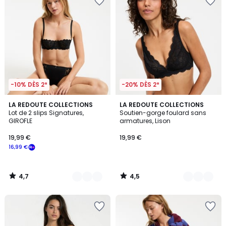
-10% DÈS 2*
-20% DÈS 2*
4,7
4,5
3
LA REDOUTE COLLECTIONS
3
LA REDOUTE COLLECTIONS
/ 5
/ 5
Lot de 2 slips Signatures,
Soutien-gorge foulard sans
Couleurs
Couleurs
GIROFLE
armatures, Lison
19,99 €
19,99 €
16,99 €
4,7
4,5
/
/
5
5