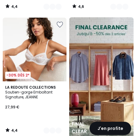
4,4
4,6
/
/
5
5
FINAL
CLEARANCE
-30% DÈS 2*
4,4
5
LA REDOUTE COLLECTIONS
/ 5
Soutien-gorge Emboîtant
Couleurs
Signature, JEANNE
27,99 €
FINAL
J'en profite
4,4
CLEARANCE
/