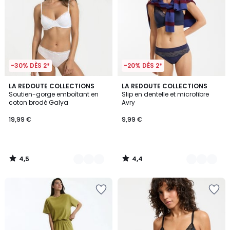
-30% DÈS 2*
-20% DÈS 2*
4,5
4,4
4
LA REDOUTE COLLECTIONS
3
LA REDOUTE COLLECTIONS
/ 5
/ 5
Soutien-gorge emboîtant en
Slip en dentelle et microfibre
Couleurs
Couleurs
coton brodé Galya
Avry
19,99 €
9,99 €
4,5
4,4
/
/
5
5