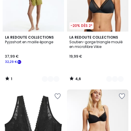
-20% DÈS 2*
1
4,6
3
LA REDOUTE COLLECTIONS
3
LA REDOUTE COLLECTIONS
/
/ 5
Pyjashort en maille éponge
Soutien-gorge triangle moulé
Couleurs
Couleurs
5
en microfibre Vikie
37,99 €
19,99 €
32,29 €
1
4,6
/
/
5
5