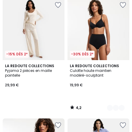
-15% DÈS 2*
-30% DÈS 2*
4,2
LA REDOUTE COLLECTIONS
2
LA REDOUTE COLLECTIONS
/ 5
Pyjama 2 pièces en maille
Culotte haute maintien
Couleurs
pointelle
modéré-sculptant
29,99 €
19,99 €
4,2
/
5