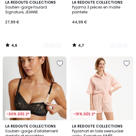
4,6
4,7
3
LA REDOUTE COLLECTIONS
2
LA REDOUTE COLLECTIONS
/ 5
/ 5
Soutien-gorge foulard
Pyjama 3 pièces en maille
Couleurs
Couleurs
Signature, JEANNE
pointelle
27,99 €
44,99 €
4,6
4,7
/
/
5
5
-30% DÈS 2*
-15% DÈS 2*
4,5
4,7
LA REDOUTE COLLECTIONS
LA REDOUTE COLLECTIONS
/ 5
/ 5
Soutien-gorge d'allaitement
Pyjashort en toile seersucker
dentelle et microfibre
vichy, Signature AIMÉE