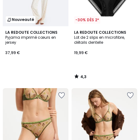
Nouveauté
-30% DÈS 2*
4,3
LA REDOUTE COLLECTIONS
LA REDOUTE COLLECTIONS
/ 5
Pyjama imprimé cœurs en
Lot de 2 slips en microfibre,
jersey
détails dentelle
37,99 €
19,99 €
4,3
/
5