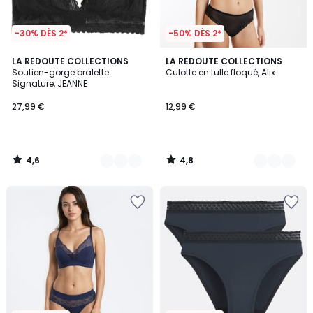
-30% DÈS 2*
-50% DÈS 2*
4,6
4,8
3
LA REDOUTE COLLECTIONS
4
LA REDOUTE COLLECTIONS
/ 5
/ 5
Soutien-gorge bralette
Culotte en tulle floqué, Alix
Couleurs
Couleurs
Signature, JEANNE
27,99 €
12,99 €
4,6
4,8
/
/
5
5