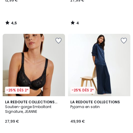
12,99 €
27,99 €
4,5
4
/
/
5
5
-25% DÈS 2*
-25% DÈS 2*
4,6
4,7
LA REDOUTE COLLECTIONS
2
LA REDOUTE COLLECTIONS
/ 5
/ 5
PLUS
Soutien-gorge Emboîtant
Pyjama en satin
Couleurs
Signature, JEANNE
27,99 €
49,99 €