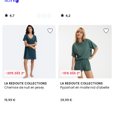
38,24 €
souscrivez
à
notre
4,7
4,2
programme
/
/
5
5
pour
payer
à
la
place
38,24
€.
-20% DÈS 2*
-15% DÈS 2*
4,4
4,6
2
LA REDOUTE COLLECTIONS
2
LA REDOUTE COLLECTIONS
/ 5
/ 5
Chemise de nuit en jersey
Pyjashort en maille nid d'abeille
Couleurs
Couleurs
19,99 €
29,99 €