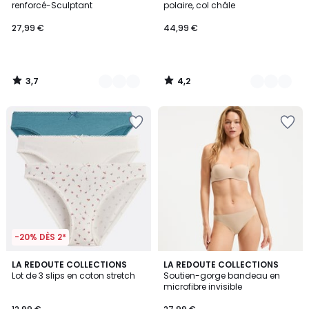
renforcé-Sculptant
polaire, col châle
27,99 €
44,99 €
3,7
4,2
/
/
5
5
-20% DÈS 2*
4,5
4
LA REDOUTE COLLECTIONS
LA REDOUTE COLLECTIONS
/ 5
/
Lot de 3 slips en coton stretch
Soutien-gorge bandeau en
5
microfibre invisible