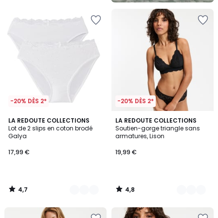
5
-20% DÈS 2*
-20% DÈS 2*
4,7
4,8
4
LA REDOUTE COLLECTIONS
3
LA REDOUTE COLLECTIONS
/ 5
/ 5
Lot de 2 slips en coton brodé
Soutien-gorge triangle sans
Couleurs
Couleurs
Galya
armatures, Lison
17,99 €
19,99 €
4,7
4,8
/
/
5
5