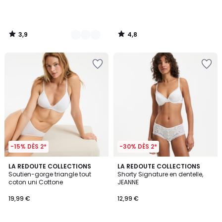
3,9
4,8
/
/
5
5
-15% DÈS 2*
-30% DÈS 2*
4,2
4,5
4
LA REDOUTE COLLECTIONS
4
LA REDOUTE COLLECTIONS
/ 5
/ 5
Soutien-gorge triangle tout
Shorty Signature en dentelle,
Couleurs
Couleurs
coton uni Cottone
JEANNE
19,99 €
12,99 €