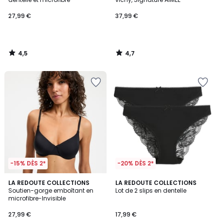
27,99 €
37,99 €
4,5
4,7
/
/
5
5
-15% DÈS 2*
-20% DÈS 2*
3,9
4,8
3
LA REDOUTE COLLECTIONS
LA REDOUTE COLLECTIONS
/ 5
/ 5
Soutien-gorge emboîtant en
Lot de 2 slips en dentelle
Couleurs
microfibre-Invisible
27,99 €
17,99 €