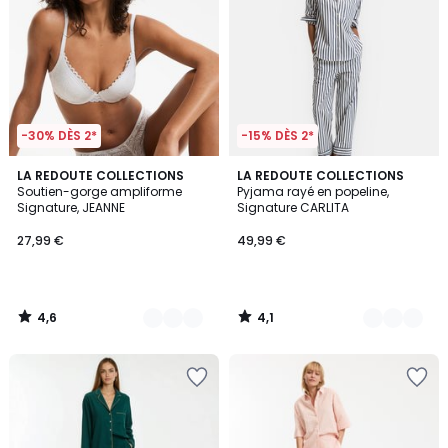
-30% DÈS 2*
-15% DÈS 2*
4,6
4,1
4
LA REDOUTE COLLECTIONS
2
LA REDOUTE COLLECTIONS
/ 5
/ 5
Soutien-gorge ampliforme
Pyjama rayé en popeline,
Couleurs
Couleurs
Signature, JEANNE
Signature CARLITA
27,99 €
49,99 €
4,6
4,1
/
/
5
5