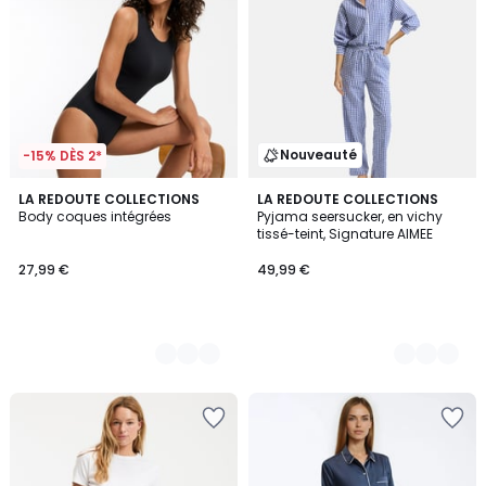
Nouveauté
-15% DÈS 2*
2
LA REDOUTE COLLECTIONS
2
LA REDOUTE COLLECTIONS
Body coques intégrées
Pyjama seersucker, en vichy
Couleurs
Couleurs
tissé-teint, Signature AIMEE
27,99 €
49,99 €