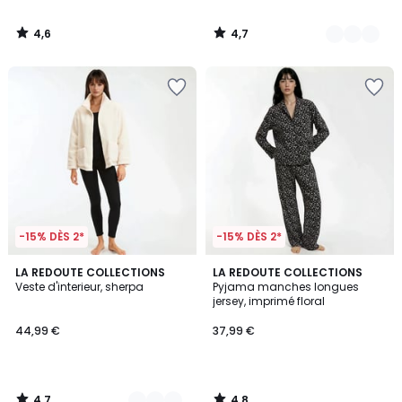
4,6
4,7
/
/
5
5
-15% DÈS 2*
-15% DÈS 2*
4,7
4,8
2
LA REDOUTE COLLECTIONS
LA REDOUTE COLLECTIONS
/ 5
/ 5
Veste d'interieur, sherpa
Pyjama manches longues
Couleurs
jersey, imprimé floral
44,99 €
37,99 €
4,7
4,8