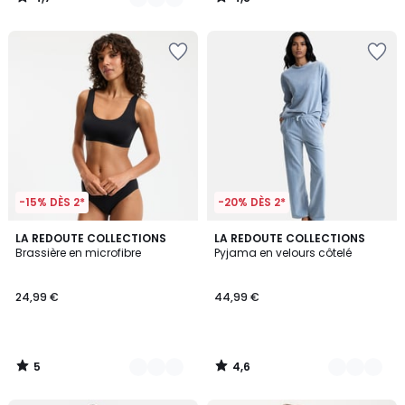
/
/
5
5
-15% DÈS 2*
-20% DÈS 2*
5
4,6
3
LA REDOUTE COLLECTIONS
3
LA REDOUTE COLLECTIONS
/
/ 5
Brassière en microfibre
Pyjama en velours côtelé
Couleurs
Couleurs
5
24,99 €
44,99 €
5
4,6
/
/
5
5