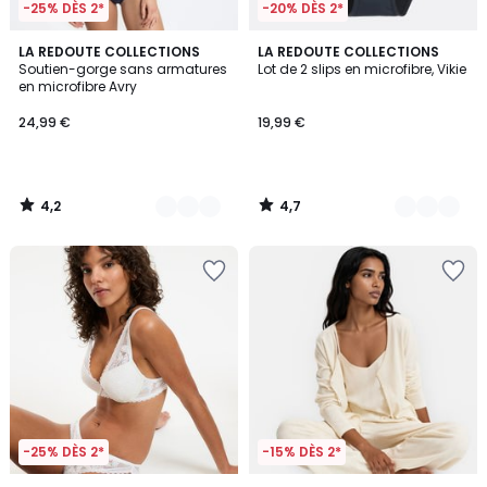
-25% DÈS 2*
-20% DÈS 2*
4,2
4,7
3
LA REDOUTE COLLECTIONS
3
LA REDOUTE COLLECTIONS
/ 5
/ 5
Soutien-gorge sans armatures
Lot de 2 slips en microfibre, Vikie
Couleurs
Couleurs
en microfibre Avry
24,99 €
19,99 €
4,2
4,7
/
/
5
5
-25% DÈS 2*
-15% DÈS 2*