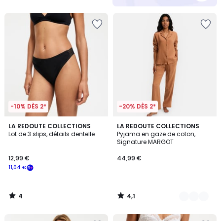
5
-10% DÈS 2*
-20% DÈS 2*
4
4,1
LA REDOUTE COLLECTIONS
4
LA REDOUTE COLLECTIONS
/
/ 5
Lot de 3 slips, détails dentelle
Pyjama en gaze de coton,
Couleurs
5
Signature MARGOT
12,99 €
44,99 €
11,04 €
4
4,1
/
/
5
5