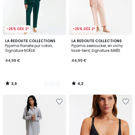
-25% DÈS 2*
-25% DÈS 2*
3,9
4,3
3
LA REDOUTE COLLECTIONS
LA REDOUTE COLLECTIONS
/ 5
/ 5
Pyjama flanelle pur coton,
Pyjama seersucker, en vichy
Couleurs
Signature NOÉLIE
tissé-teint, Signature AIMÉE
44,99 €
44,99 €
3,9
4,3
/
/
5
5