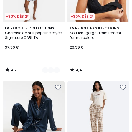
-30% DÈS 2*
-30% DÈS 2*
4,7
4,4
2
LA REDOUTE COLLECTIONS
LA REDOUTE COLLECTIONS
/ 5
/ 5
Chemise de nuit popeline rayée,
Soutien-gorge d'allaitement
Couleurs
Signature CARLITA
forme foulard
37,99 €
29,99 €
4,7
4,4
/
/
5
5