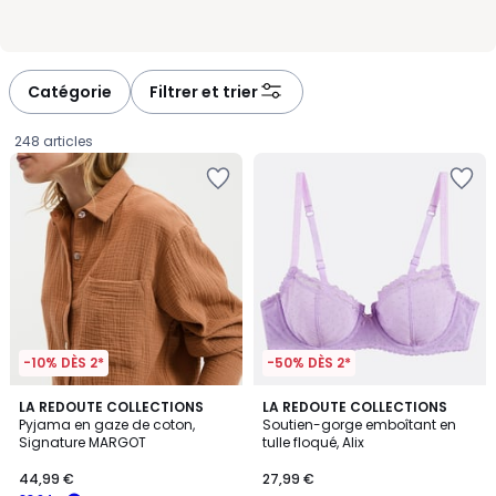
Catégorie
Filtrer et trier
248 articles
-10% DÈS 2*
-50% DÈS 2*
4,7
4,2
4
LA REDOUTE COLLECTIONS
LA REDOUTE COLLECTIONS
/ 5
/ 5
Pyjama en gaze de coton,
Soutien-gorge emboîtant en
Couleurs
Signature MARGOT
tulle floqué, Alix
44,99
44,99 €
27,99 €
€