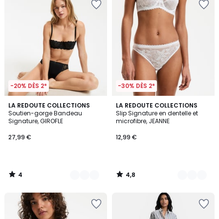
-20% DÈS 2*
-30% DÈS 2*
4
4,8
2
LA REDOUTE COLLECTIONS
5
LA REDOUTE COLLECTIONS
/
/ 5
Soutien-gorge Bandeau
Slip Signature en dentelle et
Couleurs
Couleurs
5
Signature, GIROFLE
microfibre, JEANNE
27,99 €
12,99 €
4
4,8
/
/
5
5