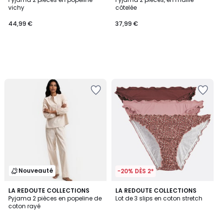
vichy
côtelée
44,99 €
37,99 €
Nouveauté
-20% DÈS 2*
4,6
LA REDOUTE COLLECTIONS
LA REDOUTE COLLECTIONS
/ 5
Pyjama 2 pièces en popeline de
Lot de 3 slips en coton stretch
coton rayé