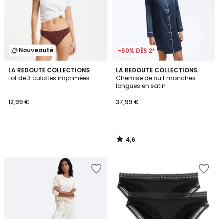
Nouveauté
-50% DÈS 2*
4,6
LA REDOUTE COLLECTIONS
LA REDOUTE COLLECTIONS
/ 5
Lot de 3 culottes imprimées
Chemise de nuit manches
longues en satin
12,99 €
37,99 €
4,6
/
5