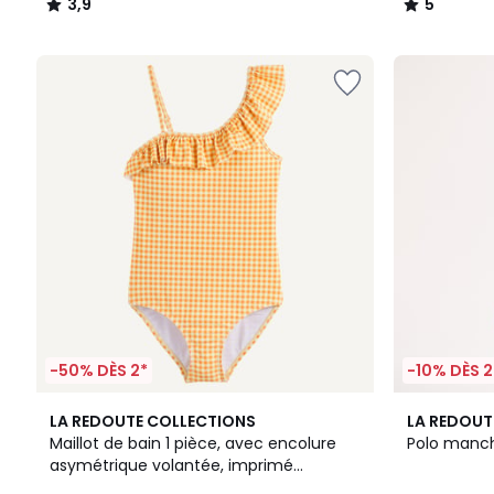
3,9
5
/
/
5
5
-50% DÈS 2*
-10% DÈS 2
2
4,9
LA REDOUTE COLLECTIONS
LA REDOUT
Couleurs
/ 5
Maillot de bain 1 pièce, avec encolure
Polo manch
asymétrique volantée, imprimé
carreaux