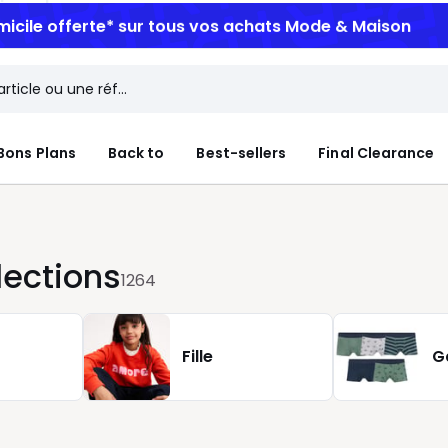
micile offerte*
sur tous vos achats Mode & Maison
Bons Plans
Back to
Best-sellers
Final Clearance
lections
1264
Fille
G