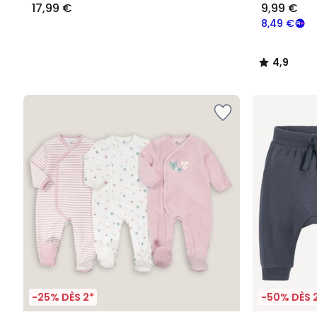
17,99 €
9,99 €
8,49 €
4,9
/
5
-25% DÈS 2*
-50% DÈS 