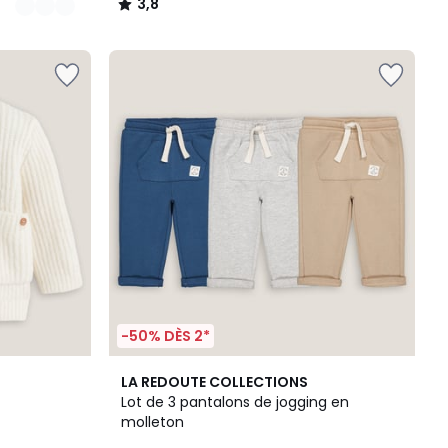
3,8
/
5
-50% DÈS 2*
3
5
LA REDOUTE COLLECTIONS
Couleurs
/
Lot de 3 pantalons de jogging en
5
molleton