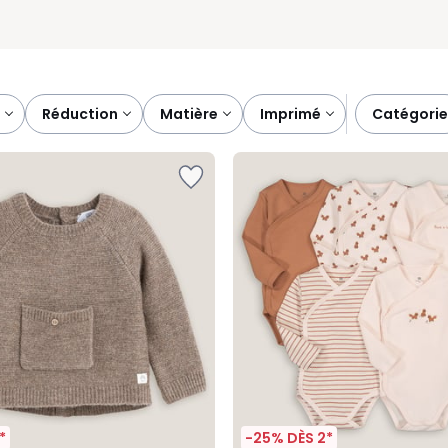
réduction
matière
imprimé
catégorie
*
-25% DÈS 2*