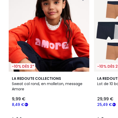
-10% DÈS 2*
-10% DÈS 2
3,9
5
LA REDOUTE COLLECTIONS
LA REDOUT
/ 5
/
Sweat col rond, en molleton, message
Lot de 10 b
5
Amore
9,99 €
29,99 €
8,49 €
25,49 €