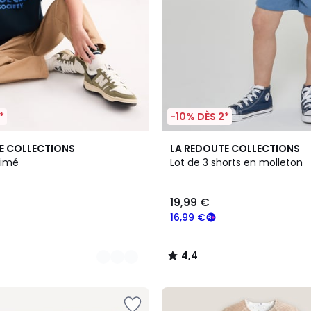
*
-10% DÈS 2*
4,4
E COLLECTIONS
LA REDOUTE COLLECTIONS
/ 5
rimé
Lot de 3 shorts en molleton
19,99 €
16,99 €
4,4
/
5