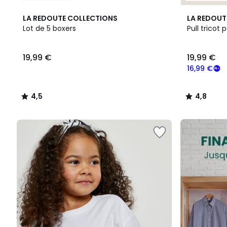
4,5
4,8
LA REDOUTE COLLECTIONS
LA REDOUT
/ 5
/ 5
Lot de 5 boxers
Pull tricot
19,99
19,99 €
19,99 €
€.
16,99 €
4,5
4,8
/
/
5
5
FINAL
CLEARANCE