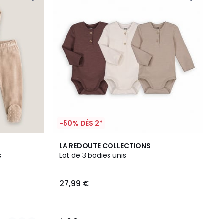
-50% DÈS 2*
3,8
LA REDOUTE COLLECTIONS
/ 5
s
Lot de 3 bodies unis
27,99 €