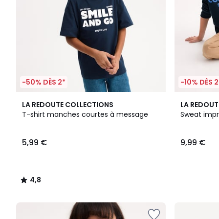
-50% DÈS 2*
-10% DÈS 2
4,8
3
LA REDOUTE COLLECTIONS
LA REDOUT
/ 5
Couleurs
T-shirt manches courtes à message
Sweat imp
5,99 €
9,99 €
4,8
/
5