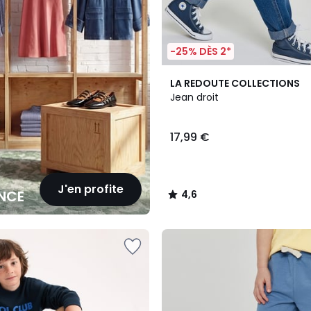
-25% DÈS 2*
2
4,6
LA REDOUTE COLLECTIONS
Couleurs
/ 5
Jean droit
17,99 €
J'en profite
NCE
4,6
/
5