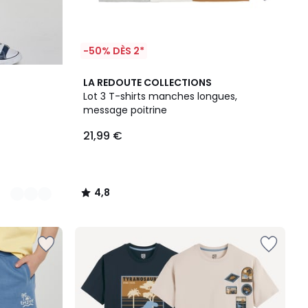
-50% DÈS 2*
4,8
LA REDOUTE COLLECTIONS
/ 5
Lot 3 T-shirts manches longues,
message poitrine
21,99 €
4,8
/
5