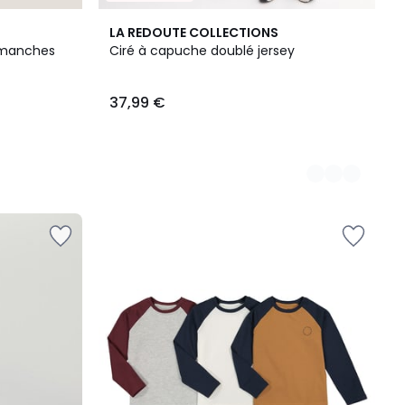
2
LA REDOUTE COLLECTIONS
Couleurs
à manches
Ciré à capuche doublé jersey
37,99 €