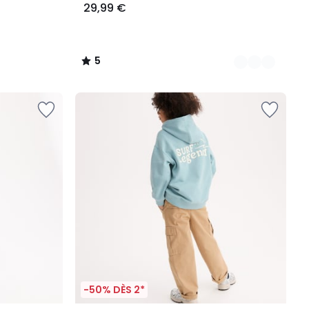
29,99 €
5
/
5
-50% DÈS 2*