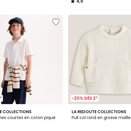
4,9
/
5
*
-20% DÈS 2*
3,9
E COLLECTIONS
LA REDOUTE COLLECTIONS
/ 5
es courtes en coton piqué
Pull col rond en grosse maille