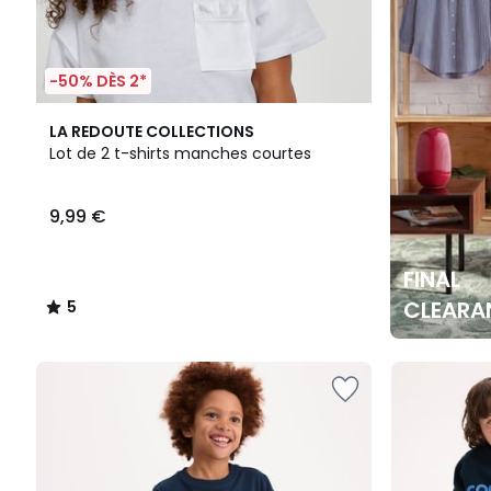
-50% DÈS 2*
5
LA REDOUTE COLLECTIONS
/
Lot de 2 t-shirts manches courtes
5
9,99 €
FINAL
CLEARA
5
/
5