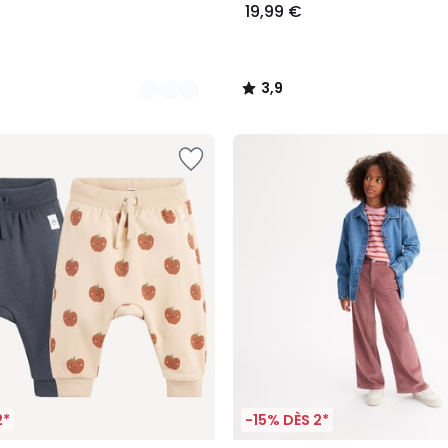
19,99 €
3,9
/
5
2*
-15% DÈS 2*