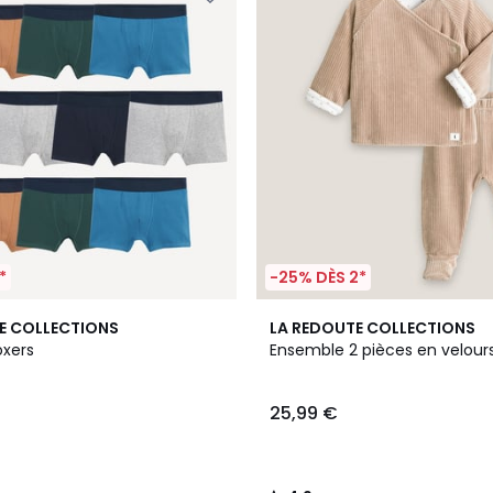
*
-25% DÈS 2*
2
4,9
E COLLECTIONS
LA REDOUTE COLLECTIONS
Couleurs
/ 5
oxers
Ensemble 2 pièces en velour
25,99 €