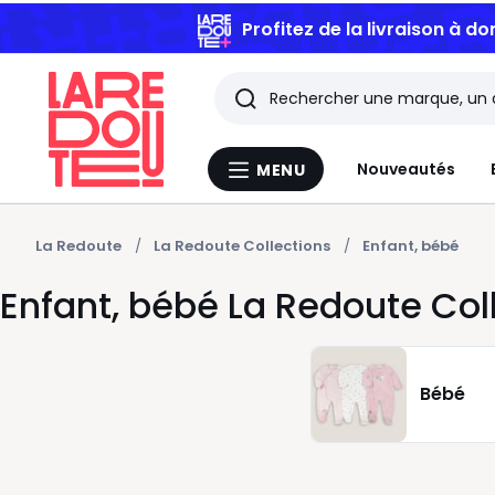
Profitez de la livraison à do
Rechercher
Les
Nouveautés
MENU
Menu
derniers
La
Redoute
articles
La Redoute
La Redoute Collections
Enfant, bébé
Enfant, bébé La Redoute Col
consultés
Bébé