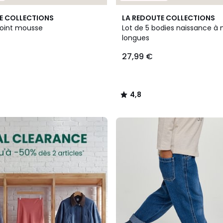
4,8
E COLLECTIONS
LA REDOUTE COLLECTIONS
/ 5
 point mousse
Lot de 5 bodies naissance 
longues
27,99 €
4,8
/
5