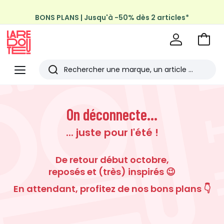
BONS PLANS | Jusqu'à -50% dès 2 articles*
Profitez de la livraison à domicile offerte*
sur tous vos achats Mode & Maison
Aller
au
La
panie
Redoute
Menu
Rechercher
Les
derniers
On déconnecte...
articles
... juste pour l'été !
consultés
De retour début octobre,
reposés et (très) inspirés 😉
En attendant, profitez de nos bons plans 👇