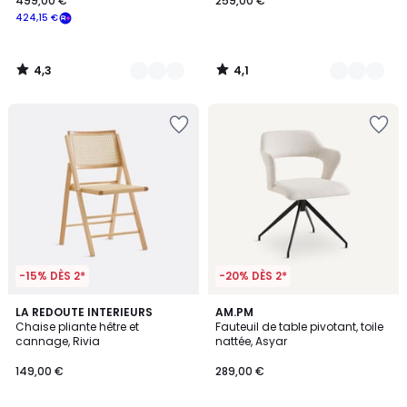
499,00 €
259,00 €
424,15 €
4,3
4,1
/
/
5
5
-15% DÈS 2*
-20% DÈS 2*
4,8
2
LA REDOUTE INTERIEURS
AM.PM
/ 5
Chaise pliante hêtre et
Fauteuil de table pivotant, toile
Couleurs
cannage, Rivia
nattée, Asyar
149,00 €
289,00 €