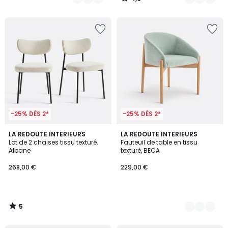
/
5
-25% DÈS 2*
-25% DÈS 2*
5
LA REDOUTE INTERIEURS
2
LA REDOUTE INTERIEURS
/
Lot de 2 chaises tissu texturé,
Fauteuil de table en tissu
Couleurs
5
Albane
texturé, BECA
268,00 €
229,00 €
5
/
5