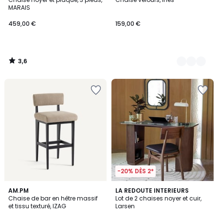
Couleurs
MARAIS
459,00 €
159,00 €
3,6
/
5
-20% DÈS 2*
4,2
AM.PM
LA REDOUTE INTERIEURS
/ 5
Chaise de bar en hêtre massif
Lot de 2 chaises noyer et cuir,
et tissu texturé, IZAG
Larsen