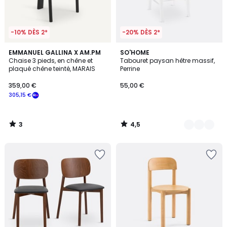
-10% DÈS 2*
-20% DÈS 2*
3
4,5
EMMANUEL GALLINA X AM.PM
4
SO'HOME
/
/ 5
Chaise 3 pieds, en chêne et
Tabouret paysan hêtre massif,
Couleurs
5
plaqué chêne teinté, MARAIS
Perrine
359,00 €
55,00 €
305,15 €
3
4,5
/
/
5
5