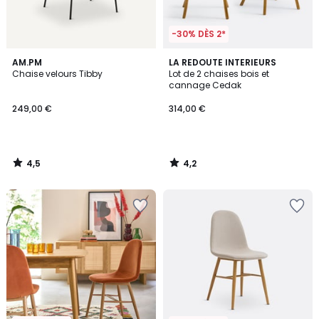
-30% DÈS 2*
4,5
4,2
AM.PM
LA REDOUTE INTERIEURS
/ 5
/ 5
Chaise velours Tibby
Lot de 2 chaises bois et
cannage Cedak
249,00 €
314,00 €
4,5
4,2
/
/
5
5