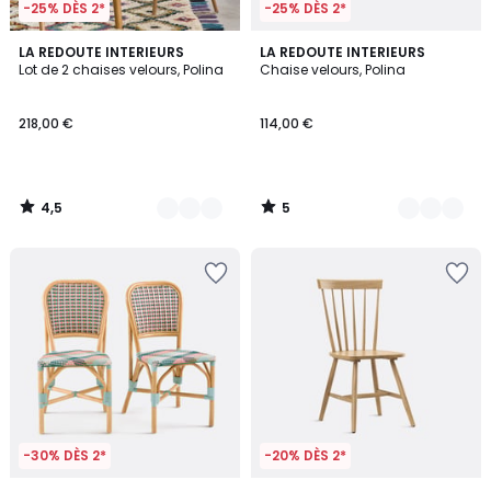
-25% DÈS 2*
-25% DÈS 2*
4,5
5
3
LA REDOUTE INTERIEURS
3
LA REDOUTE INTERIEURS
/ 5
/
Lot de 2 chaises velours, Polina
Chaise velours, Polina
Couleurs
Couleurs
5
218,00 €
114,00 €
4,5
5
/
/
5
5
-30% DÈS 2*
-20% DÈS 2*