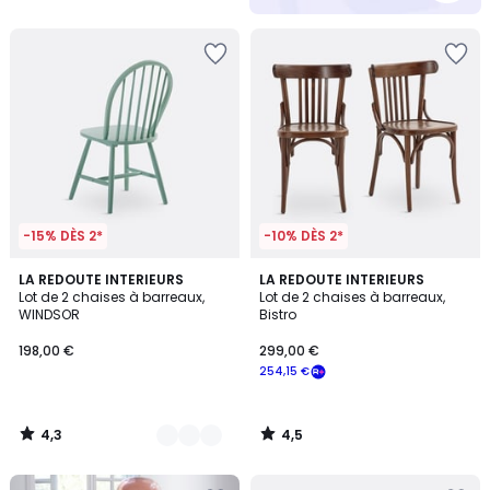
5
-15% DÈS 2*
-10% DÈS 2*
4,3
4,5
4
LA REDOUTE INTERIEURS
LA REDOUTE INTERIEURS
/ 5
/ 5
Lot de 2 chaises à barreaux,
Lot de 2 chaises à barreaux,
Couleurs
WINDSOR
Bistro
198,00 €
299,00 €
254,15 €
4,3
4,5
/
/
5
5