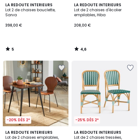
5
4,6
LA REDOUTE INTERIEURS
LA REDOUTE INTERIEURS
/
/ 5
Lot 2 de chaises bouclette,
Lot de 2 chaises d'écolier
5
Sarva
empilables, Hiba
398,00 €
208,00 €
5
4,6
/
/
5
5
-20% DÈS 2*
-25% DÈS 2*
4,4
LA REDOUTE INTERIEURS
LA REDOUTE INTERIEURS
/ 5
Lot de 2 chaises empilables,
Lot de 2 chaises tressées,