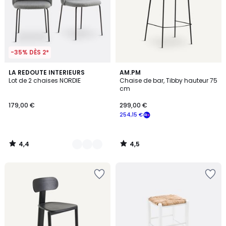
-35% DÈS 2*
4,4
4,5
2
LA REDOUTE INTERIEURS
AM.PM
/ 5
/ 5
Lot de 2 chaises NORDIE
Chaise de bar, Tibby hauteur 75
Couleurs
cm
179,00 €
299,00 €
254,15 €
4,4
4,5
/
/
5
5