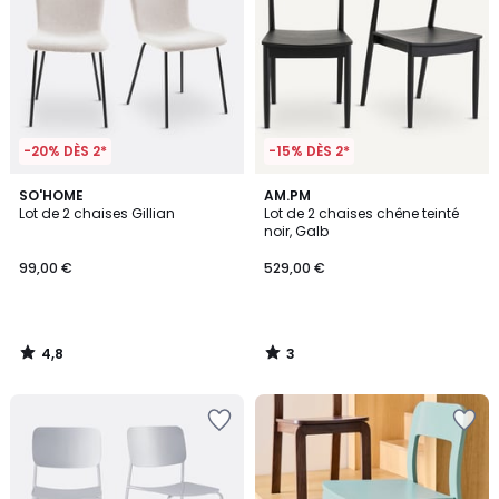
-20% DÈS 2*
-15% DÈS 2*
4,8
3
SO'HOME
AM.PM
/ 5
/
Lot de 2 chaises Gillian
Lot de 2 chaises chêne teinté
5
noir, Galb
99,00 €
529,00 €
4,8
3
/
/
5
5