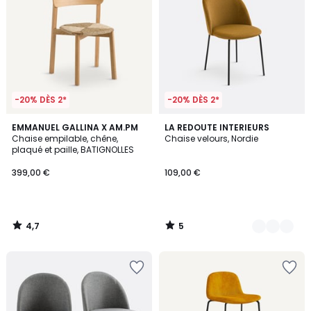
-20% DÈS 2*
-20% DÈS 2*
4,7
5
EMMANUEL GALLINA X AM.PM
2
LA REDOUTE INTERIEURS
/ 5
/
Chaise empilable, chêne,
Chaise velours, Nordie
Couleurs
5
plaqué et paille, BATIGNOLLES
399,00 €
109,00 €
4,7
5
/
/
5
5