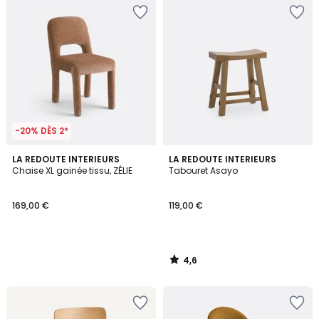
-20% DÈS 2*
4,6
LA REDOUTE INTERIEURS
LA REDOUTE INTERIEURS
/ 5
Chaise XL gainée tissu, ZÉLIE
Tabouret Asayo
169,00 €
119,00 €
4,6
/
5