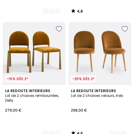
4,8
/
5
-15% DÈS 2*
-25% DÈS 2*
4,6
2
LA REDOUTE INTERIEURS
3
LA REDOUTE INTERIEURS
/ 5
Lot de 2 chaises rembourrées,
Lot de 2 chaises velours, Inès
Couleurs
Couleurs
Delly
279,00 €
298,00 €
4,6