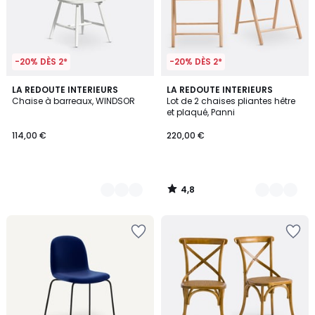
-20% DÈS 2*
-20% DÈS 2*
4,8
4
LA REDOUTE INTERIEURS
2
LA REDOUTE INTERIEURS
/ 5
Chaise à barreaux, WINDSOR
Lot de 2 chaises pliantes hêtre
Couleurs
Couleurs
et plaqué, Panni
114,00 €
220,00 €
4,8
/
5