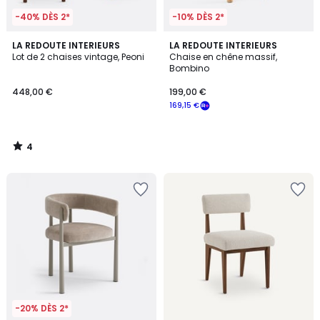
-40% DÈS 2*
-10% DÈS 2*
4
LA REDOUTE INTERIEURS
LA REDOUTE INTERIEURS
/
Lot de 2 chaises vintage, Peoni
Chaise en chêne massif,
5
Bombino
448,00 €
199,00 €
169,15 €
4
/
5
-20% DÈS 2*