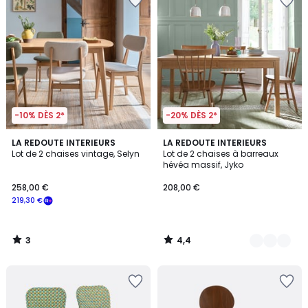
-10% DÈS 2*
-20% DÈS 2*
3
4,4
LA REDOUTE INTERIEURS
3
LA REDOUTE INTERIEURS
/
/ 5
Lot de 2 chaises vintage, Selyn
Lot de 2 chaises à barreaux
Couleurs
5
hévéa massif, Jyko
258,00 €
208,00 €
219,30 €
3
4,4
/
/
5
5