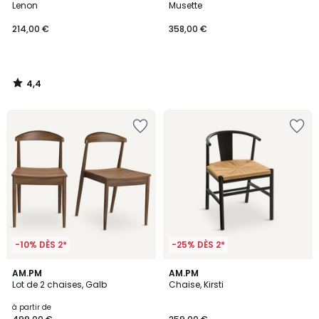
Lenon
Musette
214,00 €
358,00 €
4,4
/
5
-10% DÈS 2*
-25% DÈS 2*
4,3
4,1
2
AM.PM
2
AM.PM
/ 5
/ 5
Lot de 2 chaises, Galb
Chaise, Kirsti
Couleurs
Couleurs
à partir de