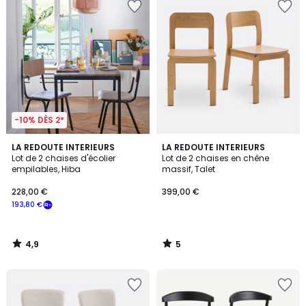
-10% DÈS 2*
4,9
5
LA REDOUTE INTERIEURS
LA REDOUTE INTERIEURS
/ 5
/
Lot de 2 chaises d'écolier
Lot de 2 chaises en chêne
5
empilables, Hiba
massif, Talet
228,00 €
399,00 €
193,80 €
4,9
5
/
/
5
5