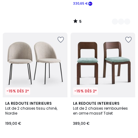
330,65 €
5
/
5
-15% DÈS 2*
-15% DÈS 2*
4,3
5
3
LA REDOUTE INTERIEURS
LA REDOUTE INTERIEURS
/ 5
/
Lot de 2 chaises tissu chiné,
Lot de 2 chaises rembourrées
Couleurs
5
Nordie
en orme massif Talet
199,00 €
389,00 €