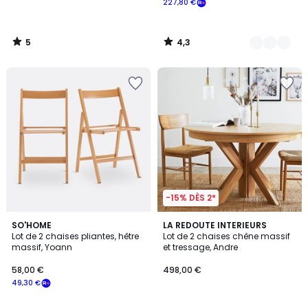
227,80 €
5
4,3
/
/
5
5
-15% DÈS 2*
4,6
4,9
2
SO'HOME
LA REDOUTE INTERIEURS
/ 5
/ 5
Lot de 2 chaises pliantes, hêtre
Lot de 2 chaises chêne massif
Couleurs
massif, Yoann
et tressage, Andre
58,00 €
498,00 €
49,30 €