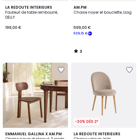
3
LA REDOUTE INTERIEURS
AM.PM
/
Fauteuil de table rembourré,
Chaise noyer et bouclette, Izag
5
DELLY
199,00 €
599,00 €
509,15 €
3
/
5
-30% DÈS 2*
3,6
EMMANUEL GALLINA X AM.PM
3
LA REDOUTE INTERIEURS
/ 5
Chaise noyer et plaqué, 3 pieds,
Chaise velours, Inès