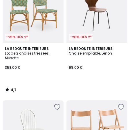
-25% DÈS 2*
-20% DÈS 2*
4,7
LA REDOUTE INTERIEURS
LA REDOUTE INTERIEURS
/ 5
Lot de 2 chaises tressées,
Chaise empilable, Lenon
Musette
358,00 €
99,00 €
4,7
/
5