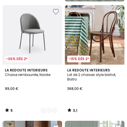
5
-35% DÈS 2*
-15% DÈS 2*
5
3,1
2
LA REDOUTE INTERIEURS
LA REDOUTE INTERIEURS
/
/
Chaise rembourrée, Nordie
Lot de 2 chaises style bistrot,
Couleurs
5
5
Bistro
99,00 €
368,00 €
5
3,1
/
/
5
5