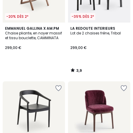
-20% DÈS 2*
-35% DÈS 2*
3,9
EMMANUEL GALLINA X AM.PM
LA REDOUTE INTERIEURS
/ 5
Chaise pliante, en noyer massif
Lot de 2 chaises frêne, Tribal
et tissu bouclette, CAMMINATA
299,00 €
299,00 €
3,9
/
5