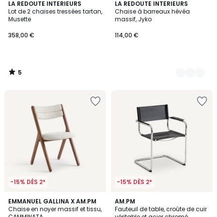
5
LA REDOUTE INTERIEURS
3
LA REDOUTE INTERIEURS
/
Lot de 2 chaises tressées tartan,
Chaise à barreaux hévéa
Couleurs
5
Musette
massif, Jyko
358,00 €
114,00 €
5
/
5
-15% DÈS 2*
-15% DÈS 2*
5
4,7
EMMANUEL GALLINA X AM.PM
2
AM.PM
/
/ 5
Chaise en noyer massif et tissu,
Fauteuil de table, croûte de cuir
Couleurs
5
CAMMINATA
véritable et acier chromé,