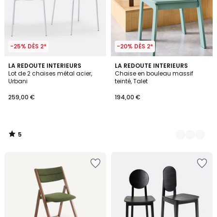
-25% DÈS 2*
-20% DÈS 2*
5
LA REDOUTE INTERIEURS
3
LA REDOUTE INTERIEURS
/
Lot de 2 chaises métal acier,
Chaise en bouleau massif
Couleurs
5
Urbani
teinté, Talet
259,00 €
194,00 €
5
/
5