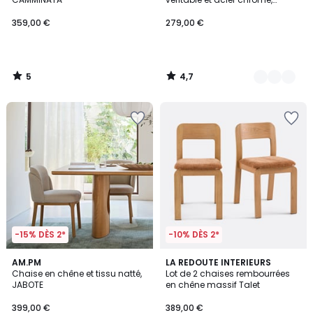
WINSET
359,00 €
279,00 €
5
4,7
/
/
5
5
-15% DÈS 2*
-10% DÈS 2*
5
AM.PM
2
LA REDOUTE INTERIEURS
/
Chaise en chêne et tissu natté,
Lot de 2 chaises rembourrées
Couleurs
5
JABOTE
en chêne massif Talet
399,00 €
389,00 €