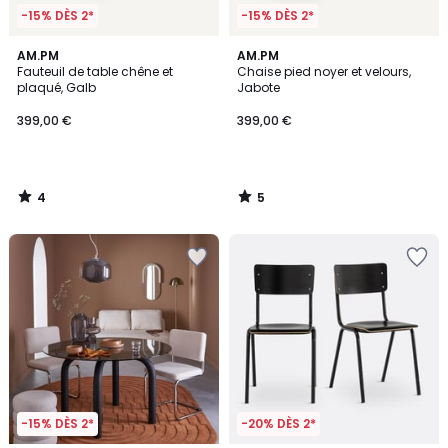
-15% DÈS 2*
-15% DÈS 2*
4
5
AM.PM
AM.PM
/
/
Fauteuil de table chêne et
Chaise pied noyer et velours,
5
5
plaqué, Galb
Jabote
399,00 €
399,00 €
4
5
/
/
5
5
-15% DÈS 2*
-20% DÈS 2*