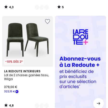
4,3
5
/
/
5
5
Redoute
+
-10% DÈS 2*
4,8
3
LA REDOUTE INTERIEURS
/ 5
Lot de 2 chaises gainées tissu,
Couleurs
Wilga
379,00 €
322,15 €
4,8
/