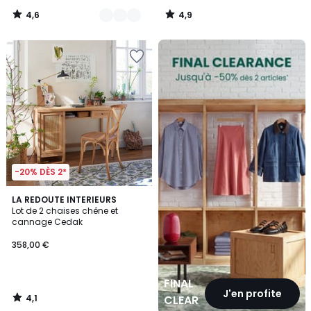
4,6
4,9
/
/
5
5
FINAL
CLEARANCE
-20% DÈS 2*
4,1
LA REDOUTE INTERIEURS
/ 5
Lot de 2 chaises chêne et
cannage Cedak
358,00 €
FINAL
J'en profite
4,1
CLEARANCE
/