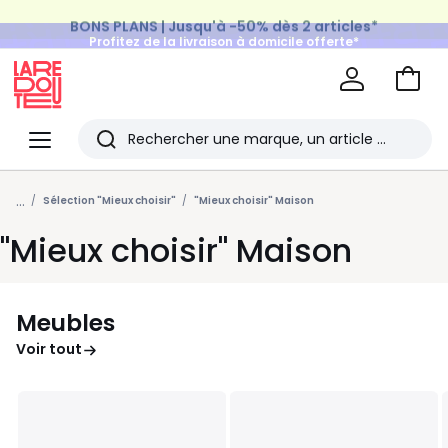
BONS PLANS | Jusqu'à -50% dès 2 articles*
Profitez de la livraison à domicile offerte*
sur tous vos achats Mode & Maison
Aller
au
La
panie
Redoute
Menu
Rechercher
Les
...
derniers
Sélection "Mieux choisir"
"Mieux choisir" Maison
articles
"Mieux choisir" Maison
consultés
Meubles
Voir tout